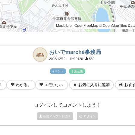
MapLibre
|
OpenFreeMap
© OpenMapTiles
Data
おいでmarché事務局
2025/12/12
- №19126
569
イベント
千葉公園
！
わかる。
エモいぃ～
お気に入りに追加
おす
ログインしてコメントしよう！
新規アカウント登録
ログイン