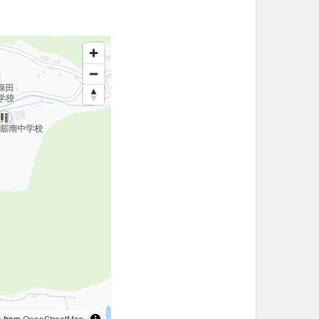
 from
OpenStreetMap