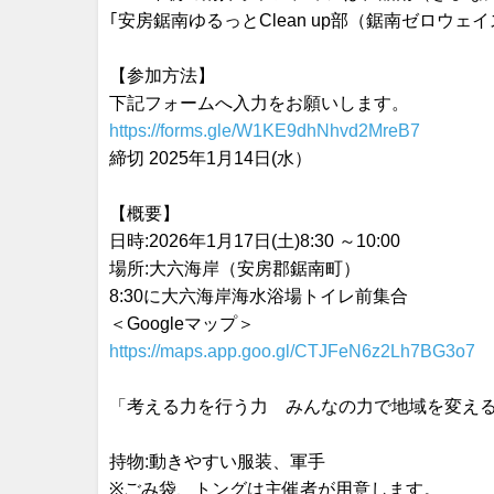
｢安房鋸南ゆるっとClean up部（鋸南ゼロウ
【参加方法】
下記フォームへ入力をお願いします。
https://forms.gle/W1KE9dhNhvd2MreB7
締切 2025年1月14日(水）
【概要】
日時:2026年1月17日(土)8:30 ～10:00
場所:大六海岸（安房郡鋸南町）
8:30に大六海岸海水浴場トイレ前集合
＜Googleマップ＞
https://maps.app.goo.gl/CTJFeN6z2Lh7BG3o7
「考える力を行う力 みんなの力で地域を変える」W
持物:動きやすい服装、軍手
※ごみ袋、トングは主催者が用意します。