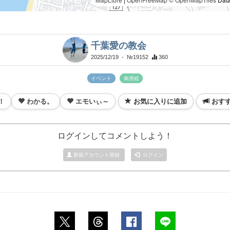
千葉愛の教会
2025/12/19
- №19152
360
イベント
南房総
！
わかる。
エモいぃ～
お気に入りに追加
おす
ログインしてコメントしよう！
新規アカウント登録
ログイン