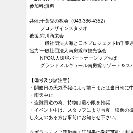
参加料:無料
共催:千葉愛の教会（043-386-4352）
プロデザインスタジオ
後援:穴川商栄会
一般社団法人海と日本プロジェクトin千葉
協力:一般社団法人南房総市観光協会
NPO法人環境パートナーシップちば
グランドメルキュール南房総リゾート＆ス
【備考及び諸注意】
・開催日の天気予報により前日または当日朝に中
・雨天中止
・盗難回避の為、持物は最小限を推奨
・イベント中は、スタッフにより写真、映像の撮
し支えのある方は事前にお知らせ下さい。
☆ボランティア活動参加証明書の発行可能（申