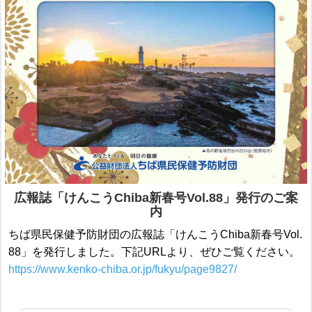
広報誌「けんこうChiba新春号Vol.88」発行のご案
内
ちば県民保健予防財団の広報誌「けんこうChiba新春号Vol.
88」を発行しました。下記URLより、ぜひご覧ください。
https://www.kenko-chiba.or.jp/fukyu/page9827/