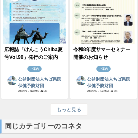
広報誌「けんこうChiba夏
令和8年度サマーセミナー
号Vol.90」発行のご案内
開催のお知らせ
ご案内
ご案内
公益財団法人ちば県民
公益財団法人ちば県民
保健予防財団
保健予防財団
2026/7/1
- №19970
148
2026/6/22
- №19826
244
もっと見る
同じカテゴリーのコネタ