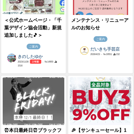
＜公式ホームページ・「千
メンテナンス・リニューア
葉デザイン協会活動」新規
ルのお知らせ
追加しました🎵＞
ご案内
ご案内
だいきち手芸店
2026/4/23
- №19551
232
きのしたゆか
2023/11/28
2 年前
- №14955
1516
⏰本日最終日⏰ブラックフ
🎉【サンキューセール】1