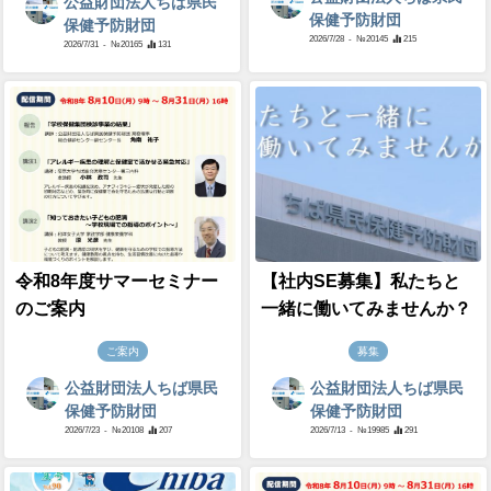
公益財団法人ちば県民
保健予防財団
保健予防財団
2026/7/28
- №20145
215
2026/7/31
- №20165
131
令和8年度サマーセミナー
【社内SE募集】私たちと
のご案内
一緒に働いてみませんか？
ご案内
募集
公益財団法人ちば県民
公益財団法人ちば県民
保健予防財団
保健予防財団
2026/7/23
- №20108
207
2026/7/13
- №19985
291