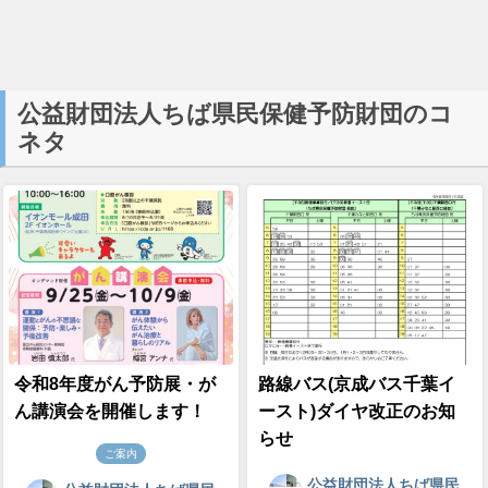
公益財団法人ちば県民保健予防財団のコ
ネタ
令和8年度がん予防展・が
路線バス(京成バス千葉イ
ん講演会を開催します！
ースト)ダイヤ改正のお知
らせ
ご案内
公益財団法人ちば県民