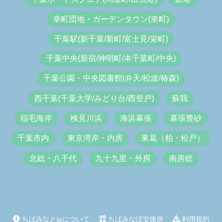
幸町団地・ガーデンタウン(幸町)
千葉駅(新千葉/新町/富士見/栄町)
千葉中央(新宿/神明町/本千葉町/中央)
千葉公園・中央図書館(弁天/松波/椿森)
西千葉(千葉大学/みどり台/西登戸)
蘇我
稲毛海岸
検見川浜
海浜幕張
幕張豊砂
千葉市内
東京湾岸・内房
東葛（柏・松戸）
北総・八千代
九十九里・外房
南房総
ちばみなとjpについて
ちばみなぽ交換所
利用規約