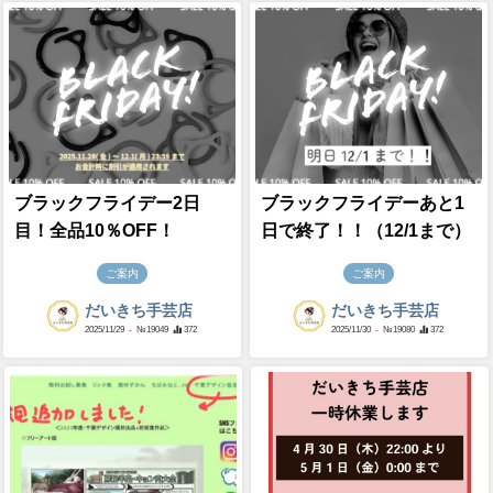
ブラックフライデー2日
ブラックフライデーあと1
目！全品10％OFF！
日で終了！！（12/1まで）
ご案内
ご案内
だいきち手芸店
だいきち手芸店
2025/11/29
- №19049
372
2025/11/30
- №19080
372