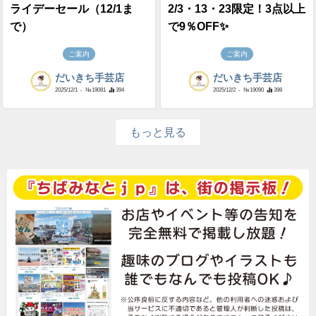
ライデーセール（12/1ま
2/3・13・23限定！3点以上
で）
で9％OFF✨
ご案内
ご案内
だいきち手芸店
だいきち手芸店
2025/12/1
- №19081
394
2025/12/2
- №19090
398
もっと見る