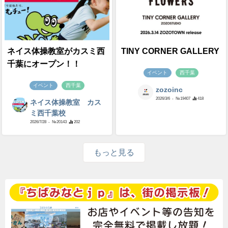
ネイス体操教室がカスミ西
TINY CORNER GALLERY
千葉にオープン！！
イベント
西千葉
イベント
西千葉
zozoinc
2026/3/6
- №19407
418
ネイス体操教室 カス
ミ西千葉校
2026/7/28
- №20143
202
もっと見る