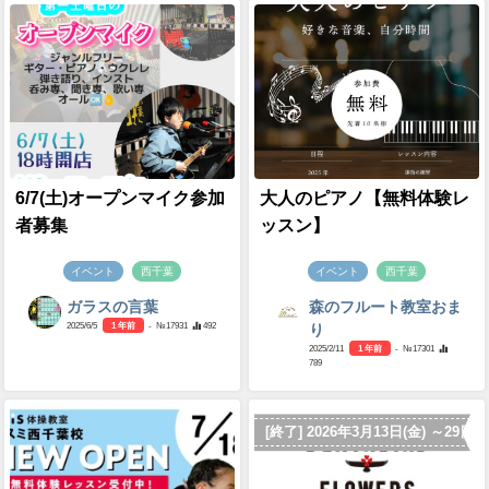
6/7(土)オープンマイク参加
大人のピアノ【無料体験レ
者募集
ッスン】
イベント
西千葉
イベント
西千葉
ガラスの言葉
森のフルート教室おま
2025/6/5
1 年前
- №17931
492
り
2025/2/11
1 年前
- №17301
789
[終了] 2026年3月13日(金) ～29日(日