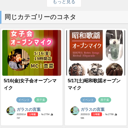
もっと見る
同じカテゴリーのコネタ
5/16(金)女子会オープンマ
5/17(土)昭和歌謡オープン
イク
マイク
イベント
西千葉
イベント
西千葉
ガラスの言葉
ガラスの言葉
2025/5/14
1 年前
- №17794
2025/5/15
1 年前
- №17799
747
596