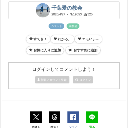
千葉愛の教会
2026/4/27
- №19553
325
イベント
南房総
すてき！
わかる。
エモいぃ～
お気に入りに追加
おすすめに追加
ログインしてコメントしよう！
新規アカウント登録
ログイン
ポスト
ポスト
シェア
送る