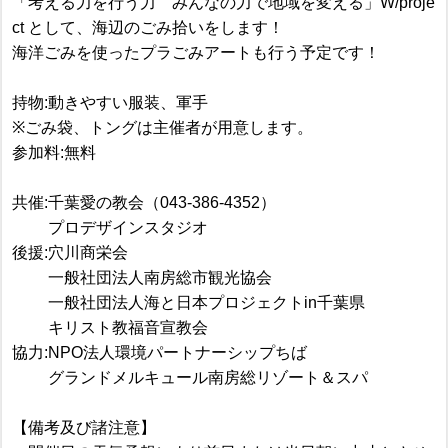
「考える力を行う力 みんなの力で地域を変える」W/proje
ct として、海辺のごみ拾いをします！
海洋ごみを使ったプラごみアートも行う予定です！
持物:動きやすい服装、軍手
※ごみ袋、トングは主催者が用意します。
参加料:無料
共催:千葉愛の教会（043-386-4352）
プロデザインスタジオ
後援:穴川商栄会
一般社団法人南房総市観光協会
一般社団法人海と日本プロジェクトin千葉県
キリスト教福音宣教会
協力:NPO法人環境パートナーシップちば
グランドメルキュール南房総リゾート＆スパ
【備考及び諸注意】