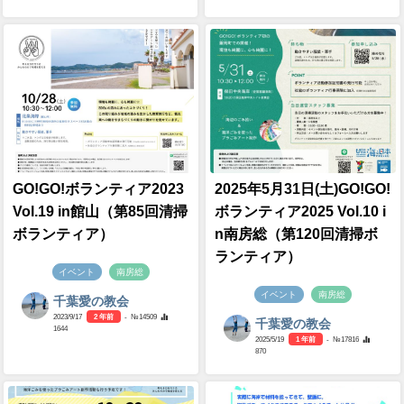
GO!GO!ボランティア2023
2025年5月31日(土)GO!GO!
Vol.19 in館山（第85回清掃
ボランティア2025 Vol.10 i
ボランティア）
n南房総（第120回清掃ボ
ランティア）
イベント
南房総
イベント
南房総
千葉愛の教会
2023/9/17
2 年前
- №14509
千葉愛の教会
1644
2025/5/19
1 年前
- №17816
870