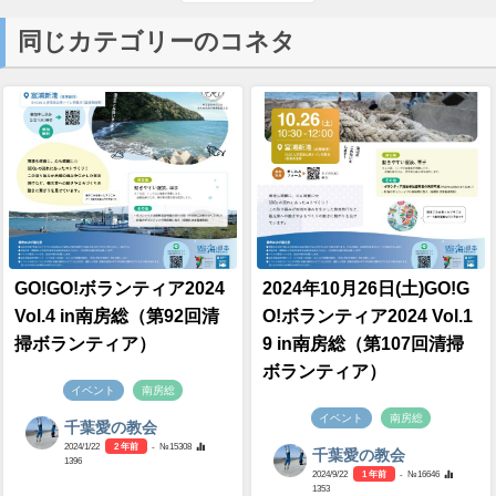
同じカテゴリーのコネタ
GO!GO!ボランティア2024
2024年10月26日(土)GO!G
Vol.4 in南房総（第92回清
O!ボランティア2024 Vol.1
掃ボランティア）
9 in南房総（第107回清掃
ボランティア）
イベント
南房総
イベント
南房総
千葉愛の教会
2024/1/22
2 年前
- №15308
千葉愛の教会
1396
2024/9/22
1 年前
- №16646
1353