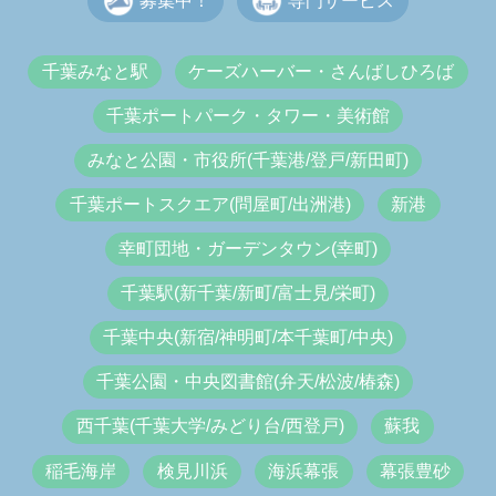
募集中！
専門サービス
千葉みなと駅
ケーズハーバー・さんばしひろば
千葉ポートパーク・タワー・美術館
みなと公園・市役所(千葉港/登戸/新田町)
千葉ポートスクエア(問屋町/出洲港)
新港
幸町団地・ガーデンタウン(幸町)
千葉駅(新千葉/新町/富士見/栄町)
千葉中央(新宿/神明町/本千葉町/中央)
千葉公園・中央図書館(弁天/松波/椿森)
西千葉(千葉大学/みどり台/西登戸)
蘇我
稲毛海岸
検見川浜
海浜幕張
幕張豊砂