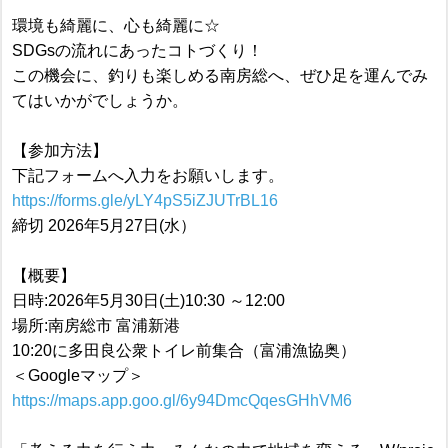
環境も綺麗に、心も綺麗に☆
SDGsの流れにあったコトづくり！
この機会に、釣りも楽しめる南房総へ、ぜひ足を運んでみ
てはいかがでしょうか。
【参加方法】
下記フォームへ入力をお願いします。
https://forms.gle/yLY4pS5iZJUTrBL16
締切 2026年5月27日(水）
【概要】
日時:2026年5月30日(土)10:30 ～12:00
場所:南房総市 富浦新港
10:20に多田良公衆トイレ前集合（富浦漁協奥）
＜Googleマップ＞
https://maps.app.goo.gl/6y94DmcQqesGHhVM6