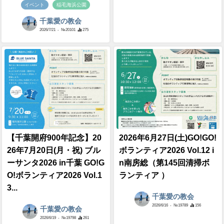
イベント
稲毛海浜公園
千葉愛の教会
2026/7/21
- №20101
275
【千葉開府900年記念】20
2026年6月27日(土)GO!GO!
26年7月20日(月・祝) ブル
ボランティア2026 Vol.12 i
ーサンタ2026 in千葉 GO!G
n南房総（第145回清掃ボ
O!ボランティア2026 Vol.1
ランティア ）
3...
千葉愛の教会
2026/6/16
- №19789
156
千葉愛の教会
2026/6/19
- №19798
261