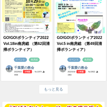
GO!GO!ボランティア2022
GO!GO!ボランティア2022
Vol.18in南房総 （第62回清
Vol.5 in南房総 （第49回清
掃ボランティア）
掃ボランティア）
イベント
南房総
イベント
南房総
千葉愛の教会
千葉愛の教会
2022/9/22
3 年前
- №11974
2022/3/18
4 年前
- №10922
4408
1983
もっと見る