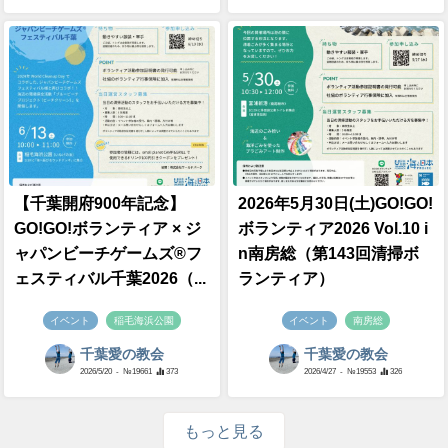
【千葉開府900年記念】
2026年5月30日(土)GO!GO!
GO!GO!ボランティア × ジ
ボランティア2026 Vol.10 i
ャパンビーチゲームズ®フ
n南房総（第143回清掃ボ
ェスティバル千葉2026（...
ランティア）
イベント
稲毛海浜公園
イベント
南房総
千葉愛の教会
千葉愛の教会
2026/5/20
- №19661
373
2026/4/27
- №19553
326
もっと見る