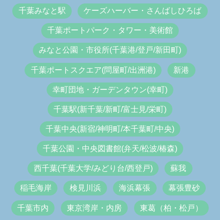
千葉みなと駅
ケーズハーバー・さんばしひろば
千葉ポートパーク・タワー・美術館
みなと公園・市役所(千葉港/登戸/新田町)
千葉ポートスクエア(問屋町/出洲港)
新港
幸町団地・ガーデンタウン(幸町)
千葉駅(新千葉/新町/富士見/栄町)
千葉中央(新宿/神明町/本千葉町/中央)
千葉公園・中央図書館(弁天/松波/椿森)
西千葉(千葉大学/みどり台/西登戸)
蘇我
稲毛海岸
検見川浜
海浜幕張
幕張豊砂
千葉市内
東京湾岸・内房
東葛（柏・松戸）