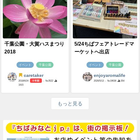
千葉公園・大賀ハスまつり
5/24ちばフェアトレードマ
2018
ーケットへ出店
イベント
千葉公園
イベント
千葉公園
caretaker
enjoyaromalife
2018/6/24
8 年前
- №3522
2026/5/13
- №19636
354
1915
もっと見る