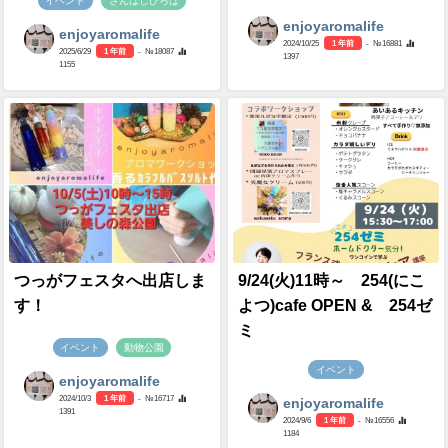
イベント
さんばしひろば
enjoyaromalife
enjoyaromalife
2024/10/25
1 年前
- №16881
2025/6/29
1 年前
- №18087
1397
1155
つっがフェスタへ出店しま
9/24(火)11時～ 254(にこ
す！
よつ)cafe OPEN & 254ゼ
ミ
イベント
動物公園
イベント
enjoyaromalife
2024/10/3
1 年前
- №16717
enjoyaromalife
1391
2024/9/6
1 年前
- №16556
1184