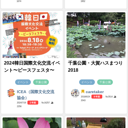
1674
1952
2024韓日国際文化交流イベ
千葉公園・大賀ハスまつり
ント〜ピースフェスタ〜
2018
イベント
千葉公園
イベント
千葉公園
ICEA（国際文化交流
caretaker
2018/6/24
8 年前
- №3514
協会）
2043
2024/7/19
2 年前
- №16257
2256