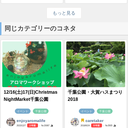
もっと見る
同じカテゴリーのコネタ
12/16(土)17(日)Christmas
千葉公園・大賀ハスまつり
NightMarket千葉公園
2018
イベント
千葉公園
イベント
千葉公園
enjoyaromalife
caretaker
2023/12/7
2 年前
- №15087
2018/6/24
8 年前
- №3505