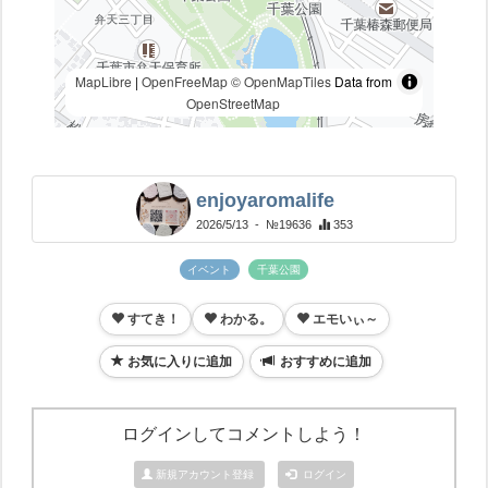
MapLibre
|
OpenFreeMap
© OpenMapTiles
Data from
OpenStreetMap
enjoyaromalife
2026/5/13
- №19636
353
イベント
千葉公園
すてき！
わかる。
エモいぃ～
お気に入りに追加
おすすめに追加
ログインしてコメントしよう！
新規アカウント登録
ログイン