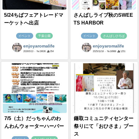
5/24ちばフェアトレードマ
さんばしライブ秋のSWEE
ーケットへ出店
TS HARBOR
イベント
千葉公園
イベント
さんばしひろば
enjoyaromalife
enjoyaromalife
2026/5/13
- №19636
354
2025/11/18
- №18988
1251
7/5（土）だっちゃんのわ
鎌取コミュニティセンター
んわんウォーターハーバー
祭りにて「おひさま」ブー
ス