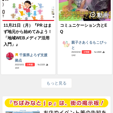
動画
11月21日（月）『PR はま
コミュニケーション力とE
ず地元から始めてみよう！
Q
「地域WEBメディア活用
親子さあくるもこぴっ
入門」』
と
2023/10/18
2 年前
- №14689
千葉県よろず支援
1242
拠点
2022/10/31
3 年前
- №12325
1819
もっと見る