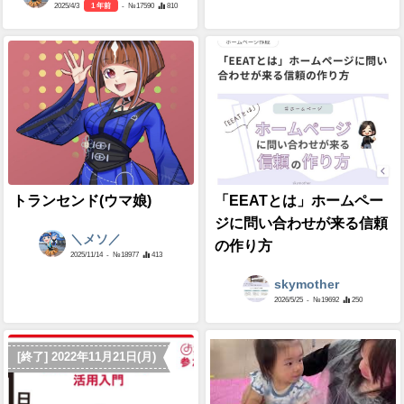
2025/4/3
1 年前
- №17590
810
トランセンド(ウマ娘)
「EEATとは」ホームペー
ジに問い合わせが来る信頼
＼メソ／
の作り方
2025/11/14
- №18977
413
skymother
2026/5/25
- №19692
250
[終了] 2022年11月21日(月)