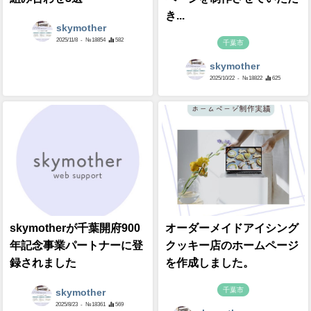
き...
skymother
2025/11/8
- №18854
582
千葉市
skymother
2025/10/22
- №18822
625
skymotherが千葉開府900
オーダーメイドアイシング
年記念事業パートナーに登
クッキー店のホームページ
録されました
を作成しました。
千葉市
skymother
2025/8/23
- №18361
569