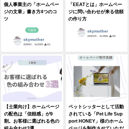
個人事業主の「ホームペー
「EEATとは」ホームペー
ジの文章」書き方4つのコ
ジに問い合わせが来る信頼
ツ
の作り方
千葉市
skymother
2026/5/25
- №19692
250
skymother
2026/8/3
- №20205
101
【士業向け】ホームページ
ペットシッターとして活動
の配色は「信頼感」が9
されている「Pet Life Sup
割。お客様に選ばれる色の
port HONEY」様のホーム
組み合わせ3選
ページを制作させていただ