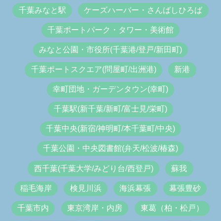
千葉みなと駅
ケーズハーバー・さんばしひろば
千葉ポートパーク・タワー・美術館
みなと公園・市役所(千葉港/登戸/新田町)
千葉ポートスクエア(問屋町/出洲港)
新港
幸町団地・ガーデンタウン(幸町)
千葉駅(新千葉/新町/富士見/栄町)
千葉中央(新宿/神明町/本千葉町/中央)
千葉公園・中央図書館(弁天/松波/椿森)
西千葉(千葉大学/みどり台/西登戸)
蘇我
稲毛海岸
検見川浜
海浜幕張
幕張豊砂
千葉市内
東京湾岸・内房
東葛（柏・松戸）