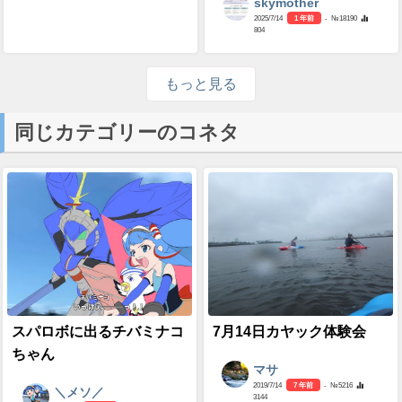
skymother
2025/7/14
1 年前
- №18190
804
もっと見る
同じカテゴリーのコネタ
スパロボに出るチバミナコ
7月14日カヤック体験会
ちゃん
マサ
2019/7/14
7 年前
- №5216
＼メソ／
3144