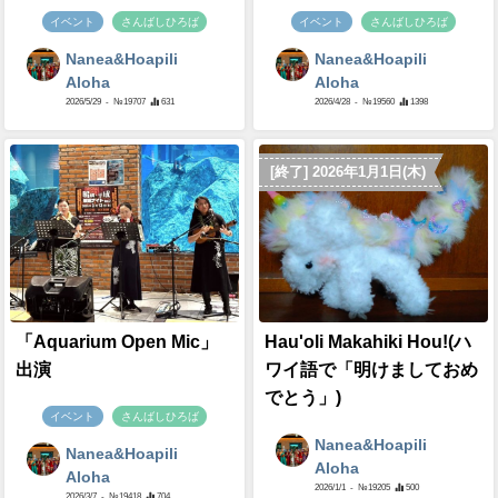
イベント
さんばしひろば
イベント
さんばしひろば
Nanea&Hoapili
Nanea&Hoapili
Aloha
Aloha
2026/5/29
- №19707
631
2026/4/28
- №19560
1398
[終了] 2026年1月1日(木)
「Aquarium Open Mic」
Hau'oli Makahiki Hou!(ハ
出演
ワイ語で「明けましておめ
でとう」)
イベント
さんばしひろば
Nanea&Hoapili
Nanea&Hoapili
Aloha
Aloha
2026/1/1
- №19205
500
2026/3/7
- №19418
704