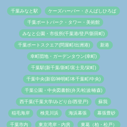
千葉みなと駅
ケーズハーバー・さんばしひろば
千葉ポートパーク・タワー・美術館
みなと公園・市役所(千葉港/登戸/新田町)
千葉ポートスクエア(問屋町/出洲港)
新港
幸町団地・ガーデンタウン(幸町)
千葉駅(新千葉/新町/富士見/栄町)
千葉中央(新宿/神明町/本千葉町/中央)
千葉公園・中央図書館(弁天/松波/椿森)
西千葉(千葉大学/みどり台/西登戸)
蘇我
稲毛海岸
検見川浜
海浜幕張
幕張豊砂
千葉市内
東京湾岸・内房
東葛（柏・松戸）