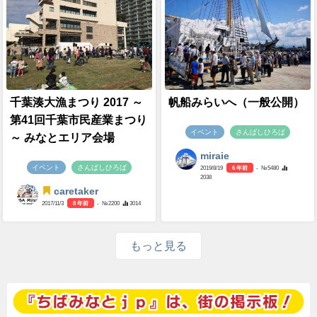
千葉湊大漁まつり 2017 ～
帆船みらいへ（一般公開）
第41回千葉市民産業まつり
イベント
さんばしひろば
～ みなとエリア会場
miraie
イベント
さんばしひろば
2019/8/19
6 年前
- №5480
2038
caretaker
2017/11/3
8 年前
- №2200
3014
もっと見る