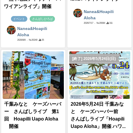
ワイアンライブ」開催
Nanea&Hoapili
Aloha
イベント
さんばしひろば
2026/7/17
- №20084
311
Nanea&Hoapili
Aloha
2026/8/8
- №20240
25
[終了] 2026年5月24日(日)
千葉みなと ケーズハーバ
2026年5月24日 千葉みな
ー さんばしライブ 第1
と ケーズハーバー前
回 Hoapilli Uapo Aloha
さんばしライブ「Hoapili
開催
Uapo Aloha」開催 ハワ...