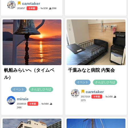
caretaker
2018/5/7
8 年前
- №3236
2098
帆船みらいへ（タイムベ
千葉みなと病院 内覧会
ル）
イベント
さんばしひろば
イベント
さんばしひろば
caretaker
2017/3/19
9 年前
- №1456
miraie
2273
2019/8/19
6 年前
- №5484
2466