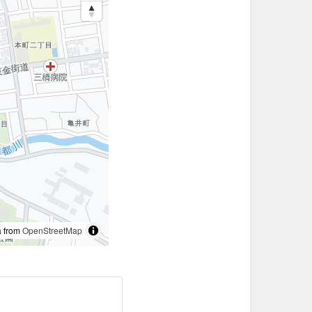
 from
OpenStreetMap