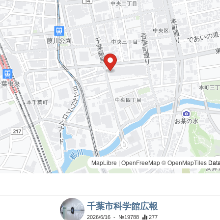
MapLibre
|
OpenFreeMap
© OpenMapTiles
Data
千葉市科学館広報
2026/6/16
- №19788
277