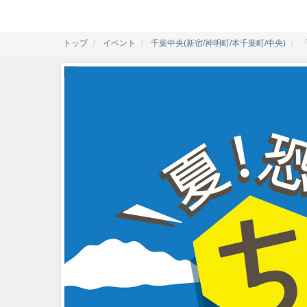
トップ
イベント
千葉中央(新宿/神明町/本千葉町/中央)