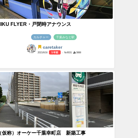
MIKU FLYER・戸閉時アナウンス
カルチャー
千葉みなと駅
caretaker
2021/6/16
5 年前
- №9031
3888
（仮称）オーケー千葉幸町店 新築工事