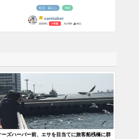
生活・暮らし
幸町
caretaker
2020/9/1
5 年前
- №7894
4611
ケーズハーバー前、エサを目当てに旅客船桟橋に群