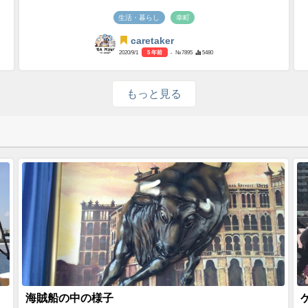
生活・暮らし
幸町
caretaker
2020/9/1
5 年前
- №7895
5480
もっと見る
海賊船の中の様子