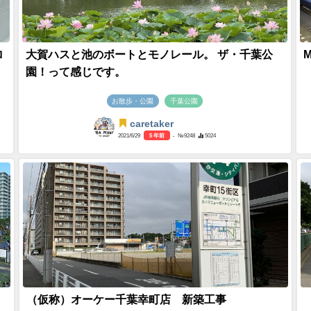
ロ
大賀ハスと池のボートとモノレール。 ザ・千葉公
園！って感じです。
お散歩・公園
千葉公園
caretaker
2021/6/29
5 年前
- №9248
5024
（仮称）オーケー千葉幸町店 新築工事