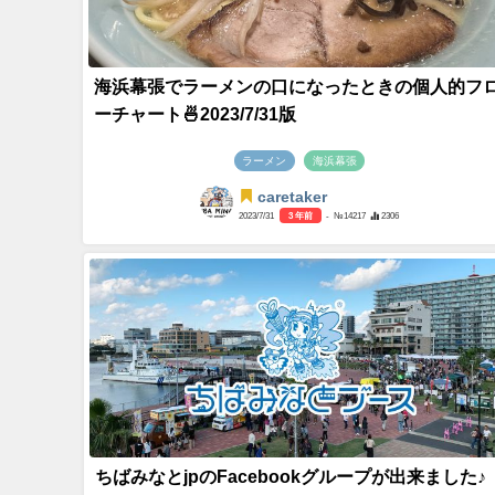
海浜幕張でラーメンの口になったときの個人的フ
ーチャート🍜2023/7/31版
ラーメン
海浜幕張
caretaker
2023/7/31
3 年前
- №14217
2306
ちばみなとjpのFacebookグループが出来ました♪