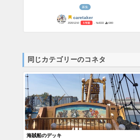
募集
caretaker
2020/12/10
5 年前
- №8333
4360
同じカテゴリーのコネタ
海賊船のデッキ