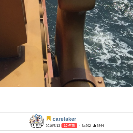
caretaker
2016/5/13
10 年前
- №202
3564