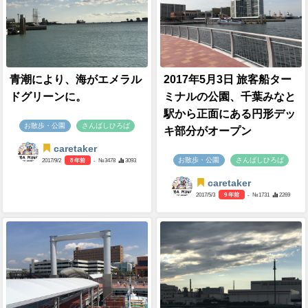
青潮により、海がエメラル
2017年5月3日 旅客船ター
ドグリーンに。
ミナルの公園、千葉みなと
駅から正面にある円形デッ
お散歩・公園
さんばしひろば
キ部分がオープン
caretaker
お散歩・公園
さんばしひろば
2017/9/2
8 年前
- №3478
3093
caretaker
2017/5/3
9 年前
- №1731
2269