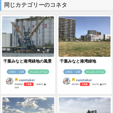
同じカテゴリーのコネタ
千葉みなと港湾緑地の風景
千葉みなと港湾緑地
お散歩・公園
さんばしひろば
お散歩・公園
さんばしひろば
caretaker
caretaker
2018/8/10
7 年前
- №3672
2017/6/4
9 年前
- №1779
5275
4243