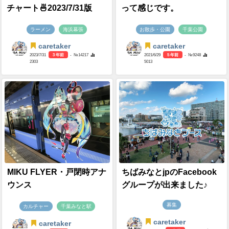
チャート🍜2023/7/31版
って感じです。
ラーメン
海浜幕張
お散歩・公園
千葉公園
caretaker
caretaker
2023/7/31
3 年前
- №14217
2021/6/29
5 年前
- №9248
2303
5013
MIKU FLYER・戸閉時アナ
ちばみなとjpのFacebook
ウンス
グループが出来ました♪
募集
カルチャー
千葉みなと駅
caretaker
caretaker