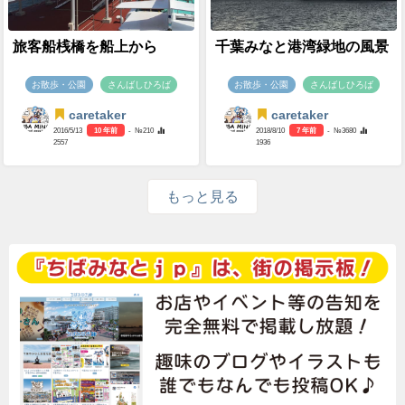
旅客船桟橋を船上から
千葉みなと港湾緑地の風景
お散歩・公園
さんばしひろば
お散歩・公園
さんばしひろば
caretaker
caretaker
2016/5/13
10 年前
- №210
2018/8/10
7 年前
- №3680
2557
1936
もっと見る