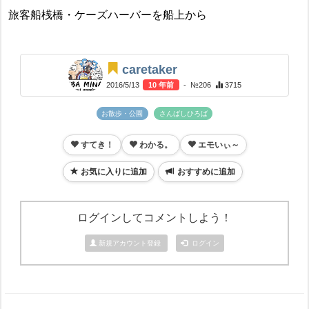
旅客船桟橋・ケーズハーバーを船上から
caretaker
2016/5/13
10 年前
- №206
3715
お散歩・公園
さんばしひろば
すてき！
わかる。
エモいぃ～
お気に入りに追加
おすすめに追加
ログインしてコメントしよう！
新規アカウント登録
ログイン