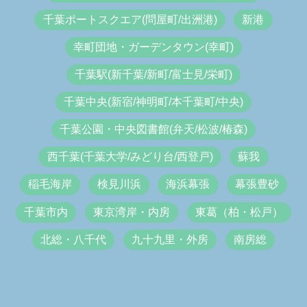
千葉ポートスクエア(問屋町/出洲港)
新港
幸町団地・ガーデンタウン(幸町)
千葉駅(新千葉/新町/富士見/栄町)
千葉中央(新宿/神明町/本千葉町/中央)
千葉公園・中央図書館(弁天/松波/椿森)
西千葉(千葉大学/みどり台/西登戸)
蘇我
稲毛海岸
検見川浜
海浜幕張
幕張豊砂
千葉市内
東京湾岸・内房
東葛（柏・松戸）
北総・八千代
九十九里・外房
南房総