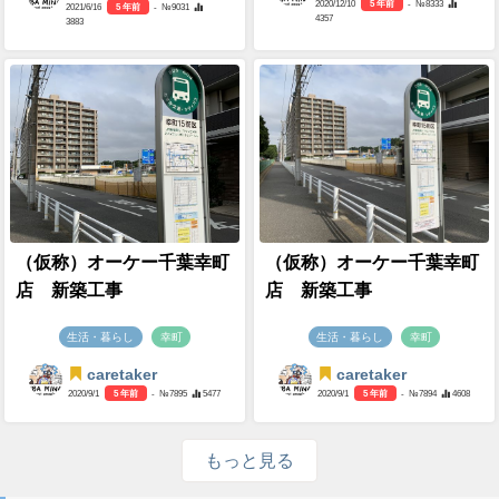
2020/12/10
5 年前
- №8333
2021/6/16
5 年前
- №9031
4357
3883
（仮称）オーケー千葉幸町
（仮称）オーケー千葉幸町
店 新築工事
店 新築工事
生活・暮らし
幸町
生活・暮らし
幸町
caretaker
caretaker
2020/9/1
5 年前
- №7895
5477
2020/9/1
5 年前
- №7894
4608
もっと見る