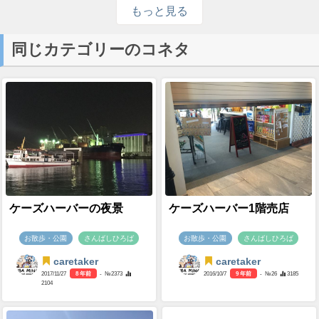
もっと見る
同じカテゴリーのコネタ
ケーズハーバーの夜景
ケーズハーバー1階売店
お散歩・公園
さんばしひろば
お散歩・公園
さんばしひろば
caretaker
caretaker
2017/11/27
8 年前
- №2373
2016/10/7
9 年前
- №26
3185
2104