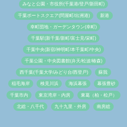
みなと公園・市役所(千葉港/登戸/新田町)
千葉ポートスクエア(問屋町/出洲港)
新港
幸町団地・ガーデンタウン(幸町)
千葉駅(新千葉/新町/富士見/栄町)
千葉中央(新宿/神明町/本千葉町/中央)
千葉公園・中央図書館(弁天/松波/椿森)
西千葉(千葉大学/みどり台/西登戸)
蘇我
稲毛海岸
検見川浜
海浜幕張
幕張豊砂
千葉市内
東京湾岸・内房
東葛（柏・松戸）
北総・八千代
九十九里・外房
南房総