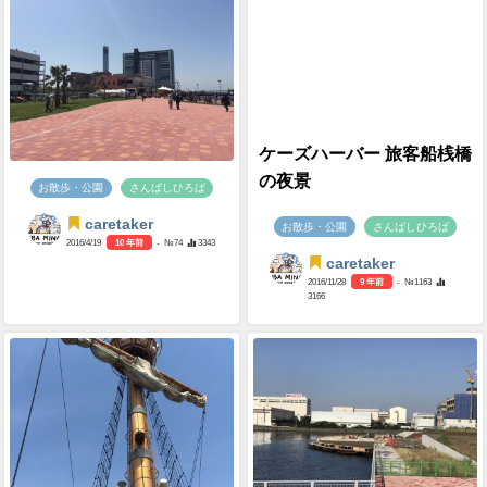
ケーズハーバー 旅客船桟橋
の夜景
お散歩・公園
さんばしひろば
caretaker
お散歩・公園
さんばしひろば
2016/4/19
10 年前
- №74
3343
caretaker
2016/11/28
9 年前
- №1163
3166