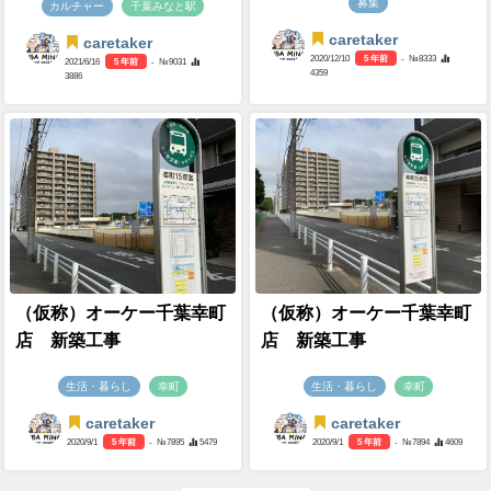
募集
カルチャー
千葉みなと駅
caretaker
caretaker
2020/12/10
5 年前
- №8333
2021/6/16
5 年前
- №9031
4359
3886
（仮称）オーケー千葉幸町
（仮称）オーケー千葉幸町
店 新築工事
店 新築工事
生活・暮らし
幸町
生活・暮らし
幸町
caretaker
caretaker
2020/9/1
5 年前
- №7895
5479
2020/9/1
5 年前
- №7894
4609