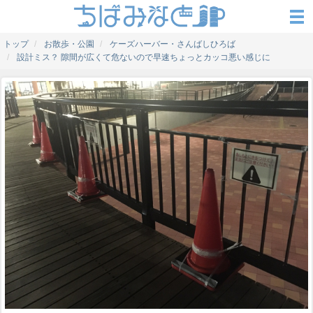
トップ
お散歩・公園
ケーズハーバー・さんばしひろば
設計ミス？ 隙間が広くて危ないので早速ちょっとカッコ悪い感じに