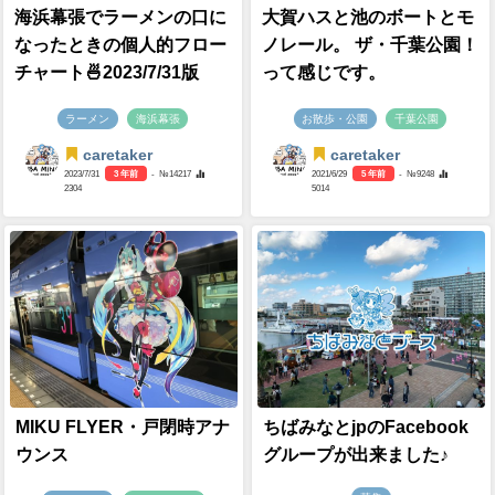
海浜幕張でラーメンの口に
大賀ハスと池のボートとモ
なったときの個人的フロー
ノレール。 ザ・千葉公園！
チャート🍜2023/7/31版
って感じです。
ラーメン
海浜幕張
お散歩・公園
千葉公園
caretaker
caretaker
2023/7/31
3 年前
- №14217
2021/6/29
5 年前
- №9248
2304
5014
MIKU FLYER・戸閉時アナ
ちばみなとjpのFacebook
ウンス
グループが出来ました♪