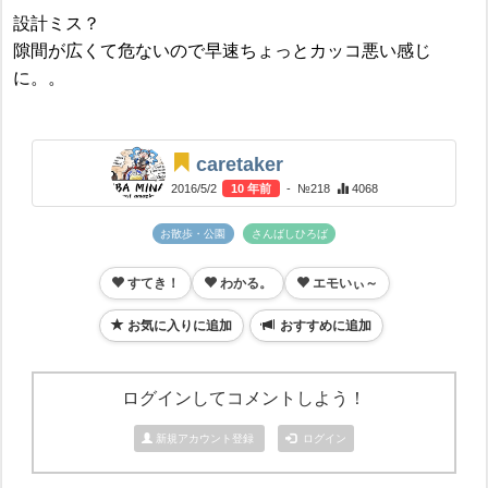
設計ミス？
隙間が広くて危ないので早速ちょっとカッコ悪い感じ
に。。
caretaker
2016/5/2
10 年前
- №218
4068
お散歩・公園
さんばしひろば
すてき！
わかる。
エモいぃ～
お気に入りに追加
おすすめに追加
ログインしてコメントしよう！
新規アカウント登録
ログイン