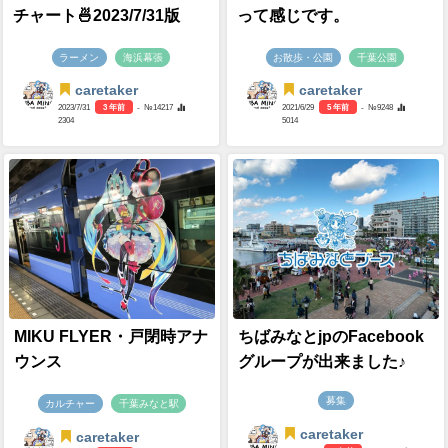
チャート🍜2023/7/31版
って感じです。
ラーメン
海浜幕張
お散歩・公園
千葉公園
caretaker
caretaker
2023/7/31
3 年前
- №14217
2021/6/29
5 年前
- №9248
2304
5014
MIKU FLYER・戸閉時アナ
ちばみなとjpのFacebook
ウンス
グループが出来ました♪
募集
カルチャー
千葉みなと駅
caretaker
caretaker