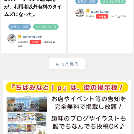
お散歩・公園
さんばしひろば
が、利用者以外有料のタイ
caretaker
ムズになった。
2016/5/4
10 年前
- №17
5053
お散歩・公園
さんばしひろば
caretaker
2016/11/25
9 年前
- №1154
4236
もっと見る