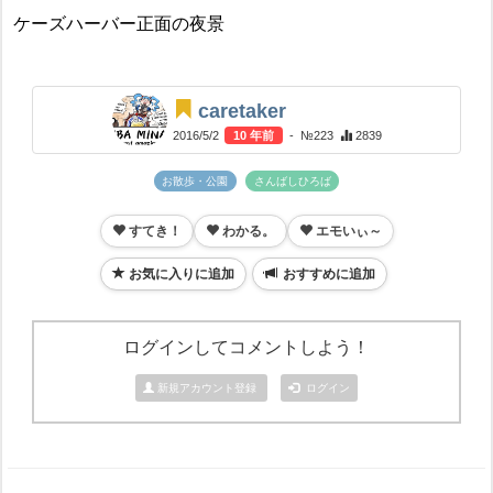
ケーズハーバー正面の夜景
caretaker
2016/5/2
10 年前
- №223
2839
お散歩・公園
さんばしひろば
すてき！
わかる。
エモいぃ～
お気に入りに追加
おすすめに追加
ログインしてコメントしよう！
新規アカウント登録
ログイン