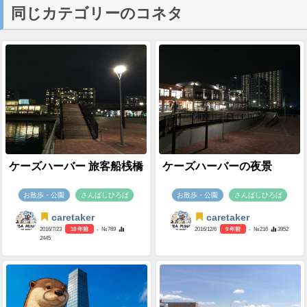
同じカテゴリーのコネタ
ケーズハーバー 旅客船桟橋
ケーズハーバーの夜景
お散歩・公園
さんばしひろば
お散歩・公園
さんばしひろば
caretaker
caretaker
2016/7/23
10 年前
- №769
2016/12/6
9 年前
- №216
3952
2445