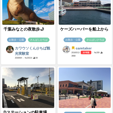
千葉みなとの夜散歩🌙
ケーズハーバーを船上から
お散歩・公園
さんばしひろば
お散歩・公園
さんばしひろば
カワウソくん@ちば観
caretaker
2016/5/13
10 年前
- №209
光実験室
3668
2026/8/4
- №20214
58
Dステーションの駐車場