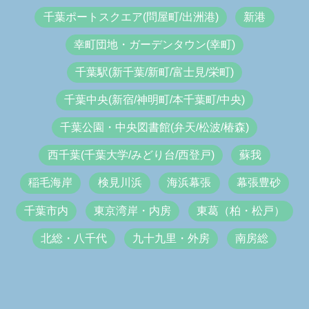
千葉ポートスクエア(問屋町/出洲港)
新港
幸町団地・ガーデンタウン(幸町)
千葉駅(新千葉/新町/富士見/栄町)
千葉中央(新宿/神明町/本千葉町/中央)
千葉公園・中央図書館(弁天/松波/椿森)
西千葉(千葉大学/みどり台/西登戸)
蘇我
稲毛海岸
検見川浜
海浜幕張
幕張豊砂
千葉市内
東京湾岸・内房
東葛（柏・松戸）
北総・八千代
九十九里・外房
南房総