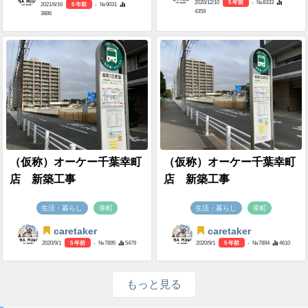
2020/12/10
5 年前
- №8333
2021/6/16
5 年前
- №9031
4359
3886
（仮称）オーケー千葉幸町
（仮称）オーケー千葉幸町
店 新築工事
店 新築工事
生活・暮らし
幸町
生活・暮らし
幸町
caretaker
caretaker
2020/9/1
5 年前
- №7895
5479
2020/9/1
5 年前
- №7894
4610
もっと見る