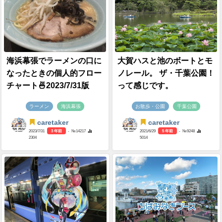
海浜幕張でラーメンの口に
大賀ハスと池のボートとモ
なったときの個人的フロー
ノレール。 ザ・千葉公園！
チャート🍜2023/7/31版
って感じです。
ラーメン
海浜幕張
お散歩・公園
千葉公園
caretaker
caretaker
2023/7/31
3 年前
- №14217
2021/6/29
5 年前
- №9248
2304
5014