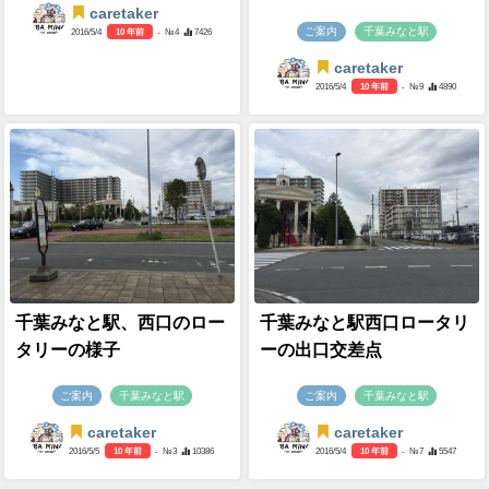
caretaker
ご案内
千葉みなと駅
2016/5/4
10 年前
- №4
7426
caretaker
2016/5/4
10 年前
- №9
4890
千葉みなと駅、西口のロー
千葉みなと駅西口ロータリ
タリーの様子
ーの出口交差点
ご案内
千葉みなと駅
ご案内
千葉みなと駅
caretaker
caretaker
2016/5/5
10 年前
- №3
10386
2016/5/4
10 年前
- №7
5547