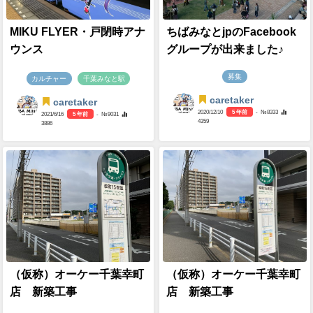
MIKU FLYER・戸閉時アナ
ちばみなとjpのFacebook
ウンス
グループが出来ました♪
募集
カルチャー
千葉みなと駅
caretaker
caretaker
2020/12/10
5 年前
- №8333
2021/6/16
5 年前
- №9031
4359
3886
（仮称）オーケー千葉幸町
（仮称）オーケー千葉幸町
店 新築工事
店 新築工事