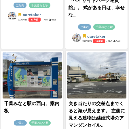
「ベイサイドパーク迎賓
ご案内
千葉みなと駅
館」。 式がある日は、幸せ
な...
caretaker
2016/4/16
10 年前
- №5
6635
ご案内
千葉みなと駅
caretaker
2016/4/25
10 年前
- №6
5461
千葉みなと駅の西口、案内
突き当たりの交差点までく
板
ると海が見えます。 左側に
見える建物は結婚式場のア
ご案内
千葉みなと駅
マンダンセイル。