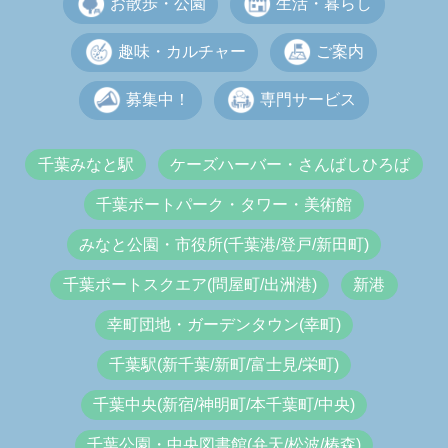
お散歩・公園
生活・暮らし
趣味・カルチャー
ご案内
募集中！
専門サービス
千葉みなと駅
ケーズハーバー・さんばしひろば
千葉ポートパーク・タワー・美術館
みなと公園・市役所(千葉港/登戸/新田町)
千葉ポートスクエア(問屋町/出洲港)
新港
幸町団地・ガーデンタウン(幸町)
千葉駅(新千葉/新町/富士見/栄町)
千葉中央(新宿/神明町/本千葉町/中央)
千葉公園・中央図書館(弁天/松波/椿森)