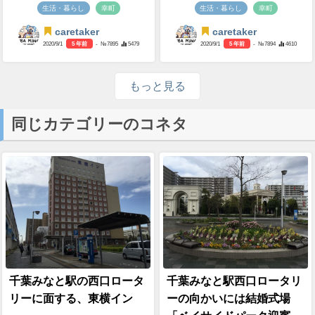
生活・暮らし
幸町
生活・暮らし
幸町
caretaker
caretaker
2020/9/1
5 年前
- №7895
5479
2020/9/1
5 年前
- №7894
4610
もっと見る
同じカテゴリーのコネタ
千葉みなと駅の西口ロータ
千葉みなと駅西口ロータリ
リーに面する、東横イン
ーの向かいには結婚式場