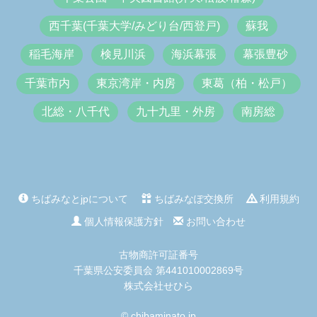
西千葉(千葉大学/みどり台/西登戸)
蘇我
稲毛海岸
検見川浜
海浜幕張
幕張豊砂
千葉市内
東京湾岸・内房
東葛（柏・松戸）
北総・八千代
九十九里・外房
南房総
ちばみなとjpについて
ちばみなぽ交換所
利用規約
個人情報保護方針
お問い合わせ
古物商許可証番号
千葉県公安委員会 第441010002869号
株式会社せひら
© chibaminato.jp