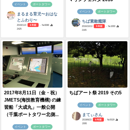
イベント
ポートタワー
イベント
ポートタワー
まるまる育児〜おはな
とふわり〜
ちば素敵艦隊
2019/11/3
6 年前
- №6086
2016/10/13
9 年前
- №1000
2425
2165
2017年8月11日（金・祝）
ちばアート祭 2019 その5
JMETS(海技教育機構) の練
イベント
ポートタワー
習船「大成丸」一般公開
（千葉ポートタワー北側...
まてぃさん
2019/8/23
6 年前
- №5529
2095
イベント
ポートタワー