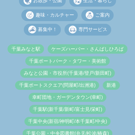
お散歩・公園
生活・暮らし
趣味・カルチャー
ご案内
募集中！
専門サービス
千葉みなと駅
ケーズハーバー・さんばしひろば
千葉ポートパーク・タワー・美術館
みなと公園・市役所(千葉港/登戸/新田町)
千葉ポートスクエア(問屋町/出洲港)
新港
幸町団地・ガーデンタウン(幸町)
千葉駅(新千葉/新町/富士見/栄町)
千葉中央(新宿/神明町/本千葉町/中央)
千葉公園・中央図書館(弁天/松波/椿森)