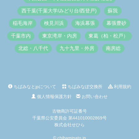
西千葉(千葉大学/みどり台/西登戸)
蘇我
稲毛海岸
検見川浜
海浜幕張
幕張豊砂
千葉市内
東京湾岸・内房
東葛（柏・松戸）
北総・八千代
九十九里・外房
南房総
ちばみなとjpについて
ちばみなぽ交換所
利用規約
個人情報保護方針
お問い合わせ
古物商許可証番号
千葉県公安委員会 第441010002869号
株式会社せひら
© chibaminato.jp