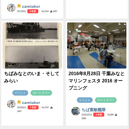
caretaker
2017/8/11
8 年前
- №2104
1957
ちばみなとのいま・そして
2016年8月28日 千葉みなと
みらい
マリンフェスタ 2016 オー
プニング
イベント
ポートタワー
イベント
ポートタワー
caretaker
2018/8/21
7 年前
- №3767
ちば素敵艦隊
1847
2016/10/14
9 年前
- №899
2084