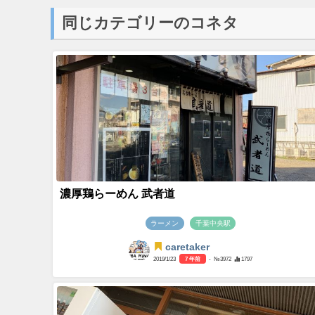
同じカテゴリーのコネタ
濃厚鶏らーめん 武者道
ラーメン
千葉中央駅
caretaker
2019/1/23
7 年前
- №3972
1797