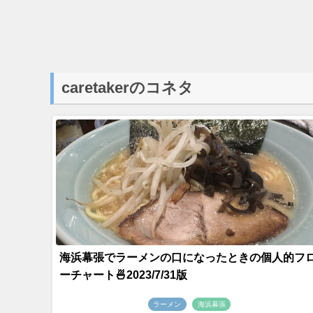
caretakerのコネタ
海浜幕張でラーメンの口になったときの個人的フ
ーチャート🍜2023/7/31版
ラーメン
海浜幕張