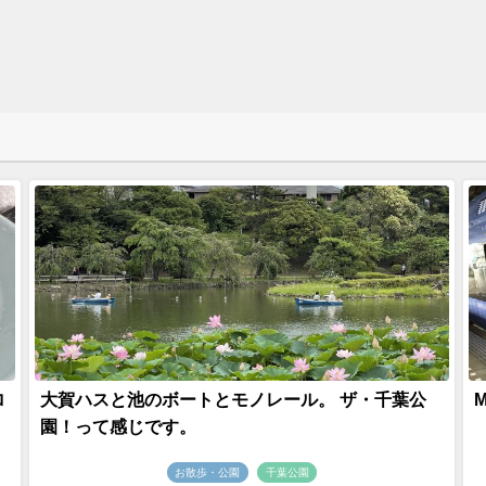
ロ
大賀ハスと池のボートとモノレール。 ザ・千葉公
園！って感じです。
お散歩・公園
千葉公園