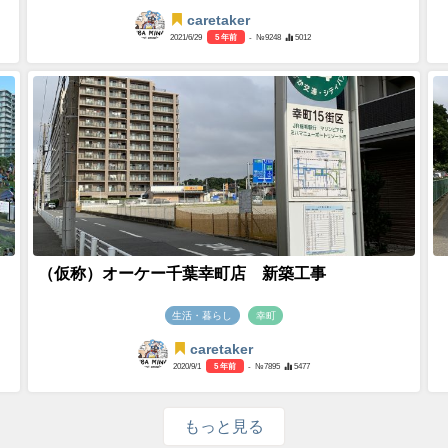
caretaker
2021/6/29
5 年前
- №9248
5012
（仮称）オーケー千葉幸町店 新築工事
生活・暮らし
幸町
caretaker
2020/9/1
5 年前
- №7895
5477
もっと見る