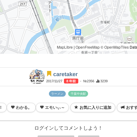
MapLibre
|
OpenFreeMap
© OpenMapTiles
Data
caretaker
2017/11/27
8 年前
- №2356
3239
ラーメン
千葉中央駅
！
わかる。
エモいぃ～
お気に入りに追加
おす
ログインしてコメントしよう！