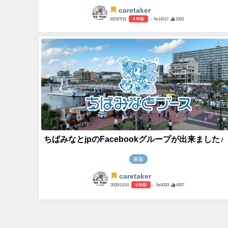
caretaker
2023/7/31
3 年前
- №14217
2303
ちばみなとjpのFacebookグループが出来ました♪
募集
caretaker
2020/12/10
5 年前
- №8333
4357