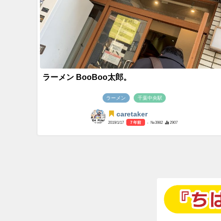
ラーメン BooBoo太郎。
ラーメン
千葉中央駅
caretaker
2019/1/17
7 年前
- №3982
2907