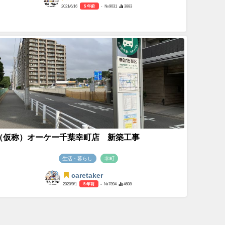
2021/6/16
5 年前
- №9031
3883
（仮称）オーケー千葉幸町店 新築工事
生活・暮らし
幸町
caretaker
2020/9/1
5 年前
- №7894
4608