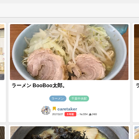
ラーメン BooBoo太郎。
ラーメン
千葉中央駅
caretaker
2017/11/27
8 年前
- №2354
2483