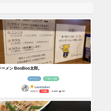
ラーメン BooBoo太郎。
ラーメン
千葉中央駅
caretaker
2019/1/17
7 年前
- №3985
2367