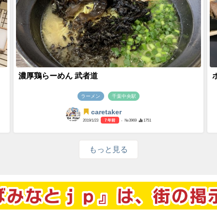
濃厚鶏らーめん 武者道
ラーメン
千葉中央駅
caretaker
2019/1/23
7 年前
- №3969
1751
もっと見る