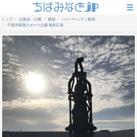
トップ
お散歩・公園
蘇我
ハーバーシティ蘇我
千葉市蘇我スポーツ公園 遊具広場