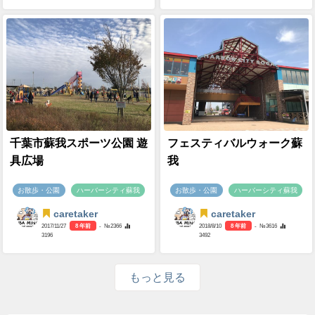
千葉市蘇我スポーツ公園 遊
フェスティバルウォーク蘇
具広場
我
お散歩・公園
ハーバーシティ蘇我
お散歩・公園
ハーバーシティ蘇我
caretaker
caretaker
2017/11/27
8 年前
- №2366
2018/8/10
8 年前
- №3616
3196
3492
もっと見る