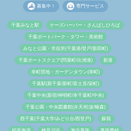
募集中！
専門サービス
千葉みなと駅
ケーズハーバー・さんばしひろば
千葉ポートパーク・タワー・美術館
みなと公園・市役所(千葉港/登戸/新田町)
千葉ポートスクエア(問屋町/出洲港)
新港
幸町団地・ガーデンタウン(幸町)
千葉駅(新千葉/新町/富士見/栄町)
千葉中央(新宿/神明町/本千葉町/中央)
千葉公園・中央図書館(弁天/松波/椿森)
西千葉(千葉大学/みどり台/西登戸)
蘇我
稲毛海岸
検見川浜
海浜幕張
幕張豊砂