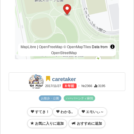
MapLibre
|
OpenFreeMap
© OpenMapTiles
Data from
OpenStreetMap
caretaker
2017/11/27
8 年前
- №2366
3195
お散歩・公園
ハーバーシティ蘇我
すてき！
わかる。
エモいぃ～
お気に入りに追加
おすすめに追加