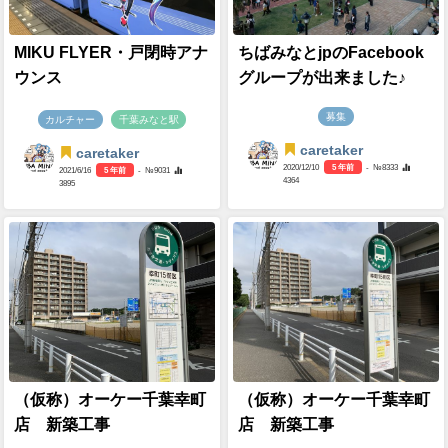
MIKU FLYER・戸閉時アナ
ちばみなとjpのFacebook
ウンス
グループが出来ました♪
募集
カルチャー
千葉みなと駅
caretaker
caretaker
2020/12/10
5 年前
- №8333
2021/6/16
5 年前
- №9031
4364
3895
（仮称）オーケー千葉幸町
（仮称）オーケー千葉幸町
店 新築工事
店 新築工事