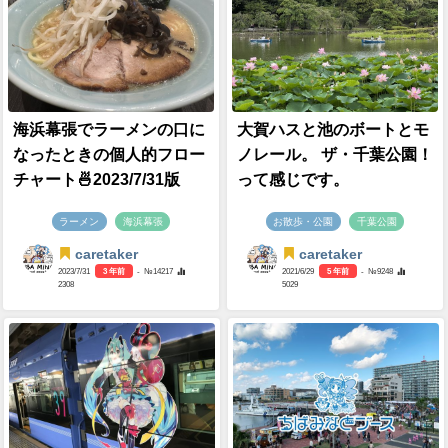
海浜幕張でラーメンの口に
大賀ハスと池のボートとモ
なったときの個人的フロー
ノレール。 ザ・千葉公園！
チャート🍜2023/7/31版
って感じです。
ラーメン
海浜幕張
お散歩・公園
千葉公園
caretaker
caretaker
2023/7/31
3 年前
- №14217
2021/6/29
5 年前
- №9248
2308
5029