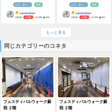
生活・暮らし
幸町
生活・暮らし
幸町
caretaker
caretaker
2020/9/1
5 年前
- №7895
5484
2020/9/1
5 年前
- №7894
4611
もっと見る
同じカテゴリーのコネタ
フェスティバルウォーク蘇
フェスティバルウォーク蘇
我 ２階
我 ２階