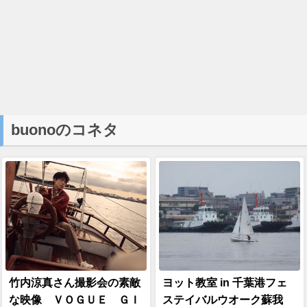
buonoのコネタ
竹内涼真さん撮影会の素敵
ヨット教室 in 千葉港フェ
な映像 ＶＯＧＵＥ ＧＩ
ステイバルウオーク蘇我