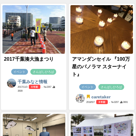
2017千葉湊大漁まつり
アマンダンセイル 『100万
星のパノラマ スターナイ
イベント
さんばしひろば
ト』
千葉みなと情報
イベント
さんばしひろば
2017/11/3
8 年前
- №2267
3509
caretaker
2018/5/7
8 年前
- №3207
3691