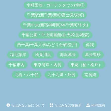
幸町団地・ガーデンタウン(幸町)
千葉駅(新千葉/新町/富士見/栄町)
千葉中央(新宿/神明町/本千葉町/中央)
千葉公園・中央図書館(弁天/松波/椿森)
西千葉(千葉大学/みどり台/西登戸)
蘇我
稲毛海岸
検見川浜
海浜幕張
幕張豊砂
千葉市内
東京湾岸・内房
東葛（柏・松戸）
北総・八千代
九十九里・外房
南房総
ちばみなとjpについて
ちばみなぽ交換所
利用規約