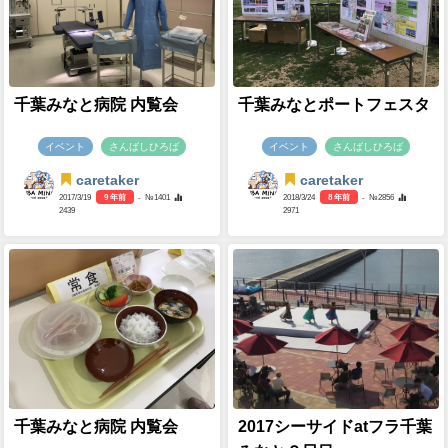
千葉みなと病院 内覧会
千葉みなとポートフェスタ
イベント
さんばしひろば
イベント
さんばしひろば
caretaker
caretaker
2017/3/19
9 年前
- №1401
2018/3/24
8 年前
- №2856
2439
2971
千葉みなと病院 内覧会
2017シーサイドatフラ千葉