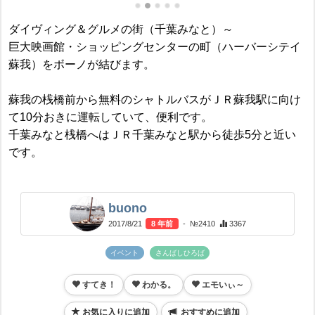
ダイヴィング＆グルメの街（千葉みなと）～
巨大映画館・ショッピングセンターの町（ハーバーシテイ
蘇我）をボーノが結びます。
蘇我の桟橋前から無料のシャトルバスがＪＲ蘇我駅に向け
て10分おきに運転していて、便利です。
千葉みなと桟橋へはＪＲ千葉みなと駅から徒歩5分と近い
です。
buono
2017/8/21
8 年前
- №2410
3367
イベント
さんばしひろば
すてき！
わかる。
エモいぃ～
お気に入りに追加
おすすめに追加