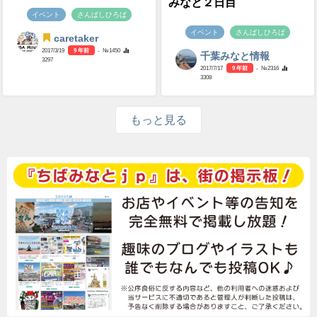
みなと２日目
イベント
さんばしひろば
イベント
さんばしひろば
caretaker
2017/3/19
9 年前
- №1450
千葉みなと情報
3297
2017/7/17
9 年前
- №2316
3308
もっと見る