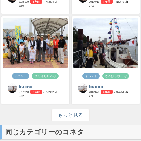
2018/7/19
8 年前
- №3574
2018/7/19
8 年前
- №3573
3360
3793
イベント
さんばしひろば
イベント
さんばしひろば
buono
buono
2017/12/8
8 年前
- №2452
2017/12/8
8 年前
- №2451
2232
2710
もっと見る
同じカテゴリーのコネタ