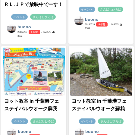
ＲＬ.ＪＰで放映中でーす！
イベント
さんばしひろば
イベント
さんばしひろば
buono
2018/7/19
8 年前
- №3575
buono
3708
2018/7/20
8 年前
- №3576
3292
ヨット教室 in 千葉港フェ
ヨット教室 in 千葉港フェ
ステイバルウオーク蘇我
ステイバルウオーク蘇我
イベント
さんばしひろば
イベント
さんばしひろば
buono
buono