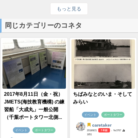
もっと見る
同じカテゴリーのコネタ
2017年8月11日（金・祝）
ちばみなとのいま・そして
JMETS(海技教育機構) の練
みらい
習船「大成丸」一般公開
イベント
ポートタワー
（千葉ポートタワー北側...
caretaker
イベント
ポートタワー
2018/8/21
7 年前
- №3767
1851