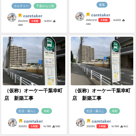
募集
カルチャー
千葉みなと駅
caretaker
caretaker
2020/12/10
5 年前
- №8333
2021/6/16
5 年前
- №9031
4362
3890
（仮称）オーケー千葉幸町
（仮称）オーケー千葉幸町
店 新築工事
店 新築工事
生活・暮らし
幸町
生活・暮らし
幸町
caretaker
caretaker
2020/9/1
5 年前
- №7895
5482
2020/9/1
5 年前
- №7894
4611