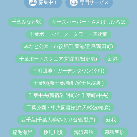
募集中！
専門サービス
千葉みなと駅
ケーズハーバー・さんばしひろば
千葉ポートパーク・タワー・美術館
みなと公園・市役所(千葉港/登戸/新田町)
千葉ポートスクエア(問屋町/出洲港)
新港
幸町団地・ガーデンタウン(幸町)
千葉駅(新千葉/新町/富士見/栄町)
千葉中央(新宿/神明町/本千葉町/中央)
千葉公園・中央図書館(弁天/松波/椿森)
西千葉(千葉大学/みどり台/西登戸)
蘇我
稲毛海岸
検見川浜
海浜幕張
幕張豊砂