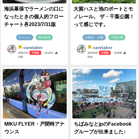
海浜幕張でラーメンの口に
大賀ハスと池のボートとモ
なったときの個人的フロー
ノレール。 ザ・千葉公園！
チャート🍜2023/7/31版
って感じです。
ラーメン
海浜幕張
お散歩・公園
千葉公園
caretaker
caretaker
2023/7/31
3 年前
- №14217
2021/6/29
5 年前
- №9248
2306
5024
MIKU FLYER・戸閉時アナ
ちばみなとjpのFacebook
ウンス
グループが出来ました♪