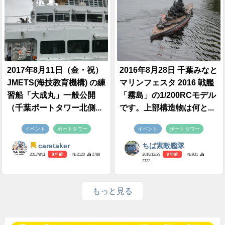
2017年8月11日（金・祝）
2016年8月28日 千葉みなと
JMETS(海技教育機構) の練
マリンフェスタ 2016 戦艦
習船「大成丸」一般公開
「霧島」の1/200RCモデル
（千葉ポートタワー北側...
です。上部構造物は何と...
イベント
ポートタワー
イベント
ポートタワー
caretaker
ちば素敵艦隊
2017/8/11
8 年前
- №2120
2788
2016/12/29
9 年前
- №931
2732
もっと見る