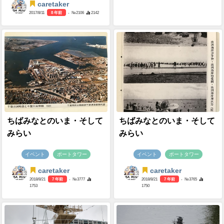
caretaker
2017/8/11
8 年前
- №2106
2142
ちばみなとのいま・そして
ちばみなとのいま・そして
みらい
みらい
イベント
ポートタワー
イベント
ポートタワー
caretaker
caretaker
2018/8/21
7 年前
- №3777
2018/8/21
7 年前
- №3765
1753
1750