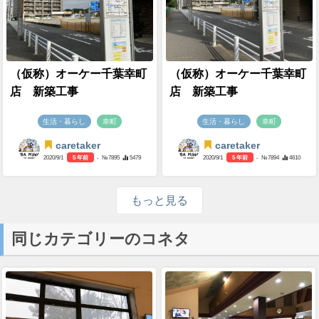
（仮称）オーケー千葉幸町
（仮称）オーケー千葉幸町
店 新築工事
店 新築工事
生活・暮らし
幸町
生活・暮らし
幸町
caretaker
caretaker
2020/9/1
5 年前
- №7895
5479
2020/9/1
5 年前
- №7894
4610
もっと見る
同じカテゴリーのコネタ