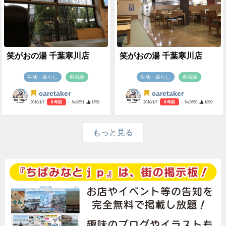
笑がおの湯 千葉寒川店
笑がおの湯 千葉寒川店
生活・暮らし
蘇我駅
生活・暮らし
蘇我駅
caretaker
caretaker
2018/1/7
8 年前
- №2651
1758
2018/1/7
8 年前
- №2650
1899
もっと見る