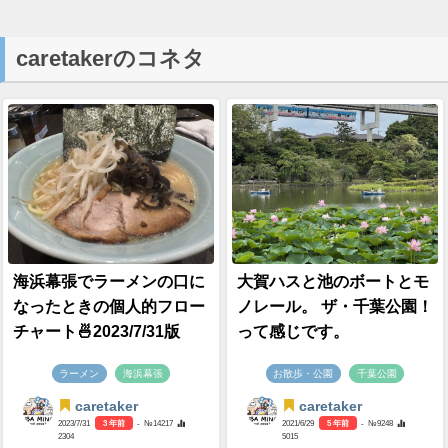
caretakerのコネタ
海浜幕張でラーメンの口に
大賀ハスと池のボートとモ
なったときの個人的フロー
ノレール。 ザ・千葉公園！
チャート🍜2023/7/31版
って感じです。
ラーメン
海浜幕張
お散歩・公園
千葉公園
caretaker
caretaker
2023/7/31
3 年前
- №14217
2021/6/29
5 年前
- №9248
2304
5015