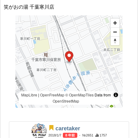
笑がおの湯 千葉寒川店
MapLibre
|
OpenFreeMap
© OpenMapTiles
Data from
OpenStreetMap
caretaker
2018/1/7
8 年前
- №2651
1757