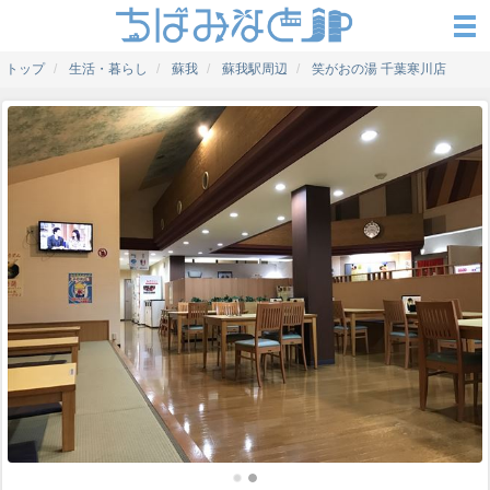
トップ
生活・暮らし
蘇我
蘇我駅周辺
笑がおの湯 千葉寒川店