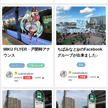
MIKU FLYER・戸閉時アナ
ちばみなとjpのFacebook
ウンス
グループが出来ました♪
募集
カルチャー
千葉みなと駅
caretaker
caretaker
2020/12/10
5 年前
- №8333
2021/6/16
5 年前
- №9031
4359
3886