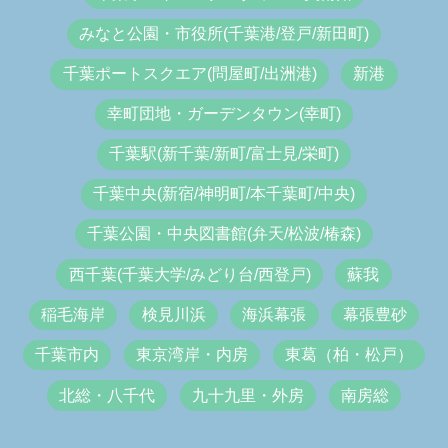
みなと公園・市役所(千葉港/登戸/新田町)
千葉ポートスクエア(問屋町/出洲港)
新港
幸町団地・ガーデンタウン(幸町)
千葉駅(新千葉/新町/富士見/栄町)
千葉中央(新宿/神明町/本千葉町/中央)
千葉公園・中央図書館(弁天/松波/椿森)
西千葉(千葉大学/みどり台/西登戸)
蘇我
稲毛海岸
検見川浜
海浜幕張
幕張豊砂
千葉市内
東京湾岸・内房
東葛（柏・松戸）
北総・八千代
九十九里・外房
南房総