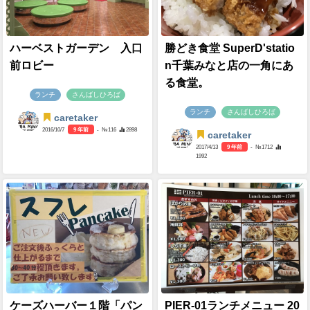
ハーベストガーデン 入口
勝どき食堂 SuperD'statio
前ロビー
n千葉みなと店の一角にあ
る食堂。
ランチ
さんばしひろば
ランチ
さんばしひろば
caretaker
2016/10/7
9 年前
- №116
2898
caretaker
2017/4/13
9 年前
- №1712
1992
ケーズハーバー１階「パン
PIER-01ランチメニュー 20