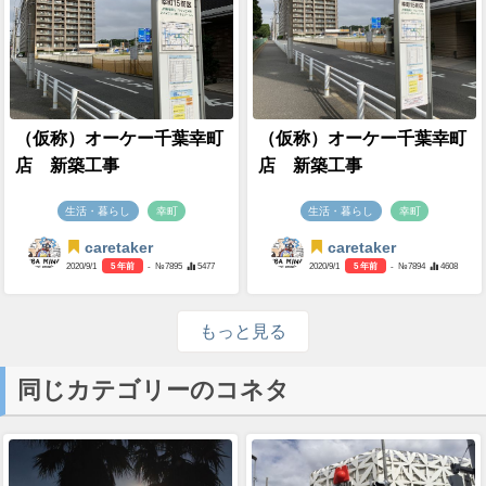
（仮称）オーケー千葉幸町
（仮称）オーケー千葉幸町
店 新築工事
店 新築工事
生活・暮らし
幸町
生活・暮らし
幸町
caretaker
caretaker
2020/9/1
5 年前
- №7895
5477
2020/9/1
5 年前
- №7894
4608
もっと見る
同じカテゴリーのコネタ