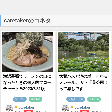
caretakerのコネタ
海浜幕張でラーメンの口に
大賀ハスと池のボートとモ
なったときの個人的フロー
ノレール。 ザ・千葉公園！
チャート🍜2023/7/31版
って感じです。
ラーメン
海浜幕張
お散歩・公園
千葉公園
caretaker
caretaker
2023/7/31
3 年前
- №14217
2021/6/29
5 年前
- №9248