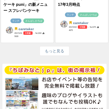
ケーキ puni」の新メニュ
17年3月時点
ー スフレパンケーキ
ランチ
さんばしひろば
ランチ
さんばしひろば
caretaker
2017/3/10
9 年前
- №1375
caretaker
4675
2017/1/31
9 年前
- №1333
5928
もっと見る