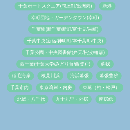
千葉ポートスクエア(問屋町/出洲港)
新港
幸町団地・ガーデンタウン(幸町)
千葉駅(新千葉/新町/富士見/栄町)
千葉中央(新宿/神明町/本千葉町/中央)
千葉公園・中央図書館(弁天/松波/椿森)
西千葉(千葉大学/みどり台/西登戸)
蘇我
稲毛海岸
検見川浜
海浜幕張
幕張豊砂
千葉市内
東京湾岸・内房
東葛（柏・松戸）
北総・八千代
九十九里・外房
南房総