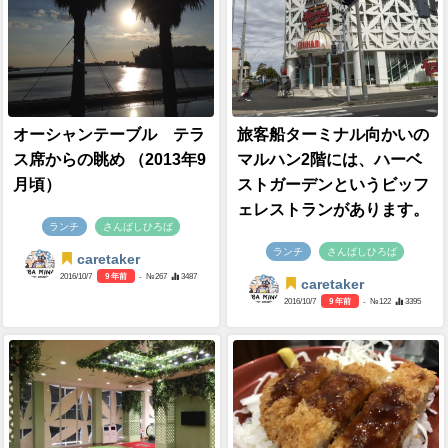
オーシャンテーブル テラ
旅客船ターミナル向かいの
ス席からの眺め （2013年9
マルハン2階には、ハーベ
月頃）
ストガーデンというビッフ
ェレストランがあります。
ランチ
さんばしひろば
ランチ
さんばしひろば
caretaker
2016/10/7
9 年前
- №267
3487
caretaker
2016/10/7
9 年前
- №122
3395