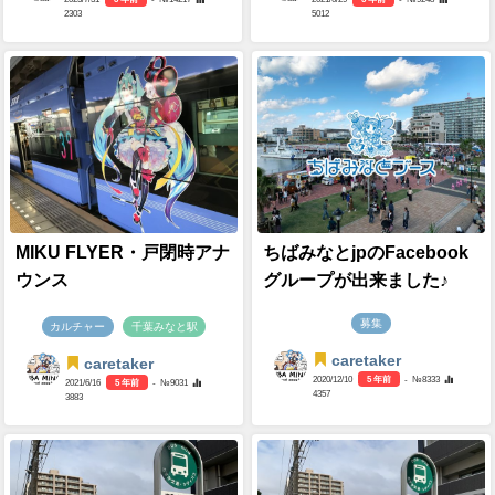
2303
5012
MIKU FLYER・戸閉時アナ
ちばみなとjpのFacebook
ウンス
グループが出来ました♪
募集
カルチャー
千葉みなと駅
caretaker
caretaker
2020/12/10
5 年前
- №8333
2021/6/16
5 年前
- №9031
4357
3883