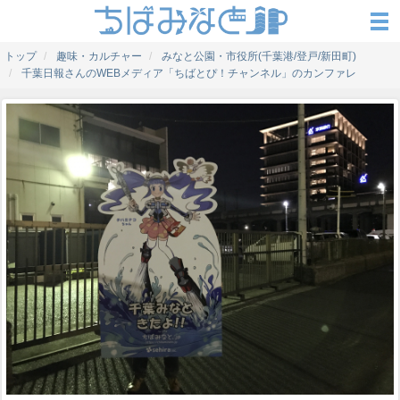
トップ
趣味・カルチャー
みなと公園・市役所(千葉港/登戸/新田町)
千葉日報さんのWEBメディア「ちばとぴ！チャンネル」のカンファレ