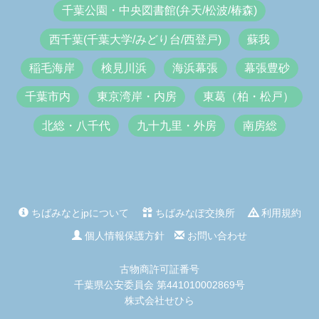
千葉公園・中央図書館(弁天/松波/椿森)
西千葉(千葉大学/みどり台/西登戸)
蘇我
稲毛海岸
検見川浜
海浜幕張
幕張豊砂
千葉市内
東京湾岸・内房
東葛（柏・松戸）
北総・八千代
九十九里・外房
南房総
ちばみなとjpについて
ちばみなぽ交換所
利用規約
個人情報保護方針
お問い合わせ
古物商許可証番号
千葉県公安委員会 第441010002869号
株式会社せひら