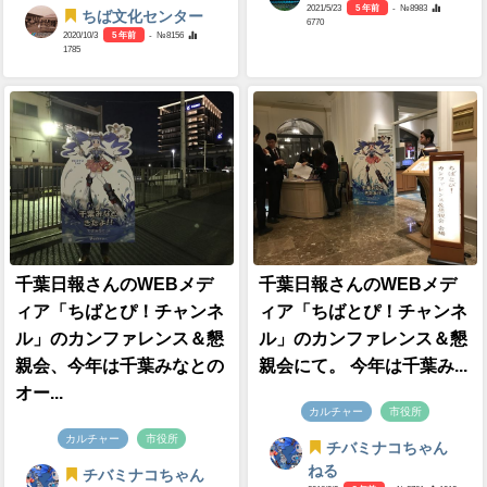
2021/5/23
5 年前
- №8983
ちば文化センター
6770
2020/10/3
5 年前
- №8156
1785
千葉日報さんのWEBメデ
千葉日報さんのWEBメデ
ィア「ちばとぴ！チャンネ
ィア「ちばとぴ！チャンネ
ル」のカンファレンス＆懇
ル」のカンファレンス＆懇
親会、今年は千葉みなとの
親会にて。 今年は千葉み...
オー...
カルチャー
市役所
カルチャー
市役所
チバミナコちゃん
ねる
チバミナコちゃん