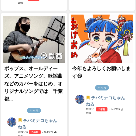
1592
動画
ポップス、オールディー
今年もよろしくお願いしま
ズ、アニメソング、歌謡曲
す😊
などのカバーをはじめ、オ
キャラ
リジナルソングでは「千葉
チバミナコちゃん
都...
ねる
2024/1/1
2 年前
- №15229
キャラ
1739
チバミナコちゃん
ねる
2024/1/16
2 年前
- №15271