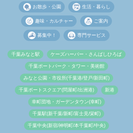
お散歩・公園
生活・暮らし
趣味・カルチャー
ご案内
募集中！
専門サービス
千葉みなと駅
ケーズハーバー・さんばしひろば
千葉ポートパーク・タワー・美術館
みなと公園・市役所(千葉港/登戸/新田町)
千葉ポートスクエア(問屋町/出洲港)
新港
幸町団地・ガーデンタウン(幸町)
千葉駅(新千葉/新町/富士見/栄町)
千葉中央(新宿/神明町/本千葉町/中央)