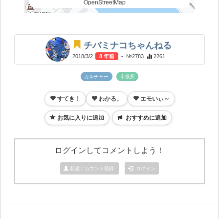
OpenStreetMap
チバミナコちゃんねる
2018/3/2
8 年前
- №2783
2261
カルチャー
市役所
すてき！
わかる。
エモいぃ～
お気に入りに追加
おすすめに追加
ログインしてコメントしよう！
新規アカウント登録
ログイン