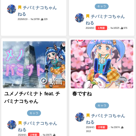
キャラ
チバミナコちゃん
ねる
チバミナコちゃん
2026/6/19
- №19799
329
ねる
2024/9/3
1 年前
- №16525
976
動画
ユメノチバミナト feat. チ
春ですね
バミナコちゃん
キャラ
キャラ
チバミナコちゃん
ねる
チバミナコちゃん
2024/4/1
2 年前
- №15674
ねる
1613
2024/4/1
2 年前
- №15675