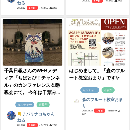
2018/3/2
8 年前
- №2781
1912
ねる
2018/3/2
8 年前
- №2783
2262
千葉日報さんのWEBメデ
はじめまして。「森のフル
ィア「ちばとぴ！チャンネ
ート教室おまり」です✨
ル」のカンファレンス＆懇
カルチャー
市役所
親会にて。 今年は千葉み...
森のフルート教室おま
カルチャー
市役所
り
2024/10/18
1 年前
- №16849
チバミナコちゃん
807
ねる
2018/3/2
8 年前
- №2782
1760