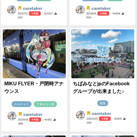
caretaker
caretaker
2023/7/31
3 年前
- №14217
2021/6/29
5 年前
- №9248
2307
5024
MIKU FLYER・戸閉時アナ
ちばみなとjpのFacebook
ウンス
グループが出来ました♪
募集
カルチャー
千葉みなと駅
caretaker
caretaker
2020/12/10
5 年前
- №8333
2021/6/16
5 年前
- №9031
4362
3892