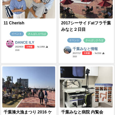
11 Cherish
2017シーサイドatフラ千葉
みなと２日目
イベント
さんばしひろば
イベント
さんばしひろば
DANCE ILY
2022/9/20
3 年前
- №11958
千葉みなと情報
2133
2017/7/17
9 年前
- №2316
3315
千葉湊大漁まつり 2016 ケ
千葉みなと病院 内覧会