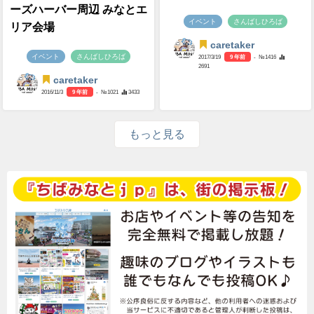
ーズハーバー周辺 みなとエ
イベント
さんばしひろば
リア会場
caretaker
イベント
さんばしひろば
2017/3/19
9 年前
- №1416
2691
caretaker
2016/11/3
9 年前
- №1021
3433
もっと見る