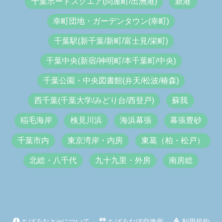
千葉ポートスクエア(問屋町/出洲港)
新港
幸町団地・ガーデンタウン(幸町)
千葉駅(新千葉/新町/富士見/栄町)
千葉中央(新宿/神明町/本千葉町/中央)
千葉公園・中央図書館(弁天/松波/椿森)
西千葉(千葉大学/みどり台/西登戸)
蘇我
稲毛海岸
検見川浜
海浜幕張
幕張豊砂
千葉市内
東京湾岸・内房
東葛（柏・松戸）
北総・八千代
九十九里・外房
南房総
ちばみなとjpについて
ちばみなぽ交換所
利用規約