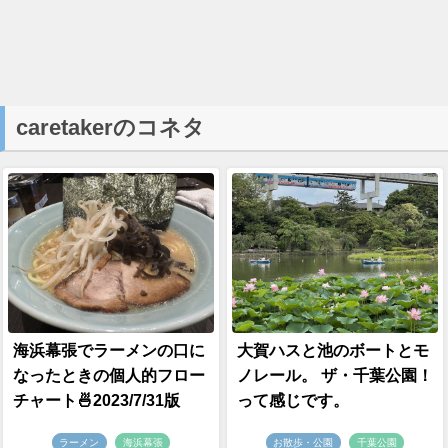
caretakerのコネタ
海浜幕張でラーメンの口に
大賀ハスと池のボートとモ
なったときの個人的フロー
ノレール。 ザ・千葉公園！
チャート🍜2023/7/31版
って感じです。
ラーメン
海浜幕張
お散歩・公園
千葉公園