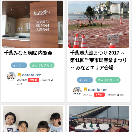
千葉みなと病院 内覧会
千葉湊大漁まつり 2017 ～
第41回千葉市民産業まつり
イベント
さんばしひろば
～ みなとエリア会場
caretaker
イベント
さんばしひろば
2017/3/19
9 年前
- №1478
3176
caretaker
2017/11/3
8 年前
- №2195
2383