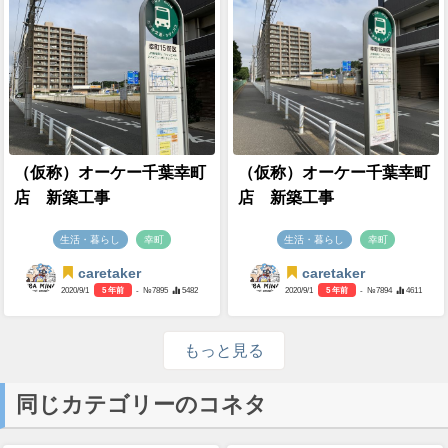
（仮称）オーケー千葉幸町
（仮称）オーケー千葉幸町
店 新築工事
店 新築工事
生活・暮らし
幸町
生活・暮らし
幸町
caretaker
caretaker
2020/9/1
5 年前
- №7895
5482
2020/9/1
5 年前
- №7894
4611
もっと見る
同じカテゴリーのコネタ