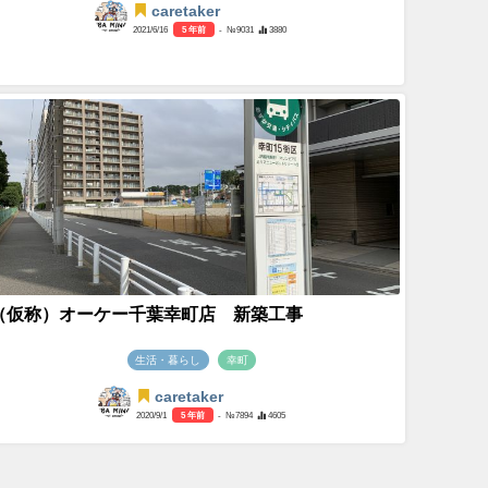
caretaker
2021/6/16
5 年前
- №9031
3880
（仮称）オーケー千葉幸町店 新築工事
生活・暮らし
幸町
caretaker
2020/9/1
5 年前
- №7894
4605