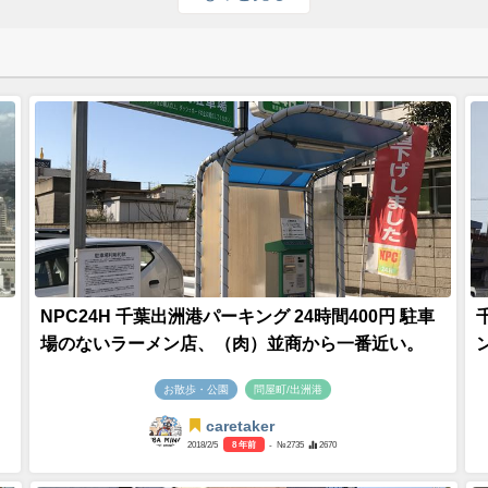
NPC24H 千葉出洲港パーキング 24時間400円 駐車
場のないラーメン店、（肉）並商から一番近い。
お散歩・公園
問屋町/出洲港
caretaker
2018/2/5
8 年前
- №2735
2670