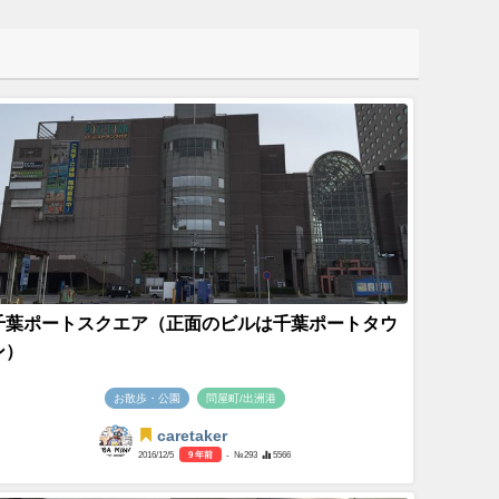
千葉ポートスクエア（正面のビルは千葉ポートタウ
ン）
お散歩・公園
問屋町/出洲港
caretaker
2016/12/5
9 年前
- №293
5566