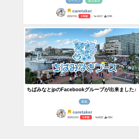
ラーメン
海浜幕張
caretaker
2023/7/31
3 年前
- №14217
2299
ちばみなとjpのFacebookグループが出来ました♪
募集
caretaker
2020/12/10
5 年前
- №8333
4354