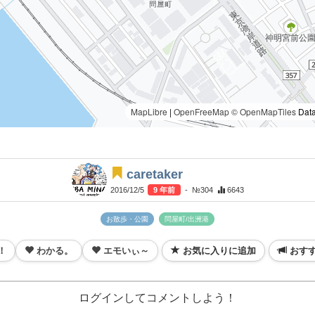
MapLibre
|
OpenFreeMap
© OpenMapTiles
Data
caretaker
2016/12/5
9 年前
- №304
6643
お散歩・公園
問屋町/出洲港
！
わかる。
エモいぃ～
お気に入りに追加
おす
ログインしてコメントしよう！