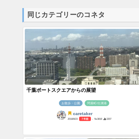
同じカテゴリーのコネタ
千葉ポートスクエアからの展望
お散歩・公園
問屋町/出洲港
caretaker
2018/8/23
7 年前
- №3816
2207