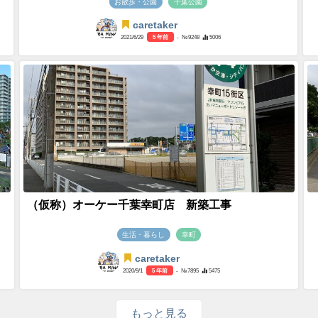
お散歩・公園
千葉公園
caretaker
2021/6/29
5 年前
- №9248
5006
（仮称）オーケー千葉幸町店 新築工事
生活・暮らし
幸町
caretaker
2020/9/1
5 年前
- №7895
5475
もっと見る