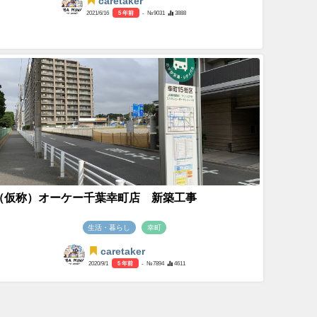
caretaker
2021/6/16
5 年前
- №9031
3888
（仮称）オーケー千葉幸町店 新築工事
生活・暮らし
幸町
caretaker
2020/9/1
5 年前
- №7894
4611