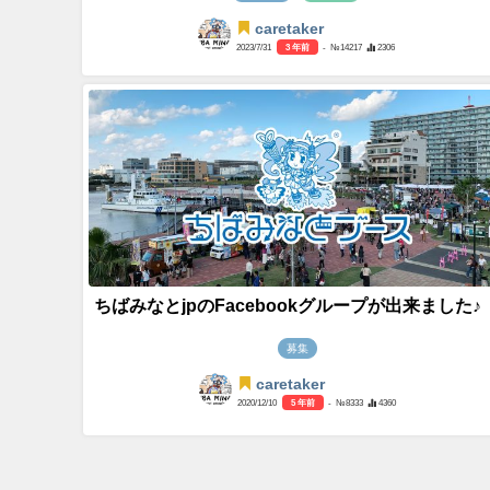
caretaker
2023/7/31
3 年前
- №14217
2306
ちばみなとjpのFacebookグループが出来ました♪
募集
caretaker
2020/12/10
5 年前
- №8333
4360