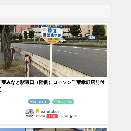
千葉みなと駅東口（陸側）ローソン千葉幸町店前付
近
生活・暮らし
千葉みなと駅
caretaker
2017/6/12
9 年前
- №1836
2280