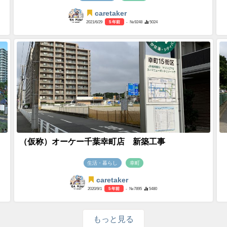
caretaker
2021/6/29
5 年前
- №9248
5024
（仮称）オーケー千葉幸町店 新築工事
生活・暮らし
幸町
caretaker
2020/9/1
5 年前
- №7895
5480
もっと見る