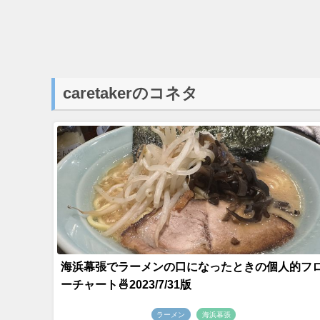
caretakerのコネタ
海浜幕張でラーメンの口になったときの個人的フ
ーチャート🍜2023/7/31版
ラーメン
海浜幕張