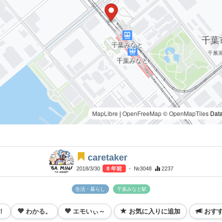
MapLibre
|
OpenFreeMap
© OpenMapTiles
Data
caretaker
2018/3/30
8 年前
- №3048
2237
生活・暮らし
千葉みなと駅
！
わかる。
エモいぃ～
お気に入りに追加
おす