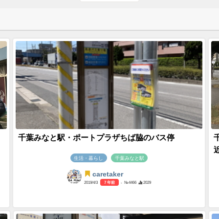
千葉みなと駅・ポートプラザちば脇のバス停
生活・暮らし
千葉みなと駅
caretaker
2019/4/3
7 年前
- №4466
2029