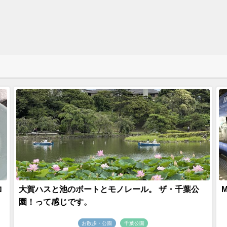
ロ
大賀ハスと池のボートとモノレール。 ザ・千葉公
園！って感じです。
お散歩・公園
千葉公園