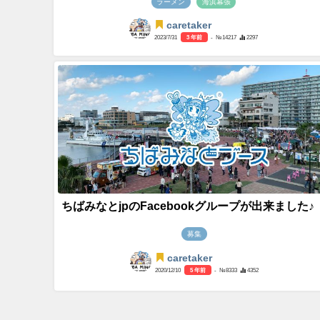
ラーメン
海浜幕張
caretaker
2023/7/31
3 年前
- №14217
2297
ちばみなとjpのFacebookグループが出来ました♪
募集
caretaker
2020/12/10
5 年前
- №8333
4352