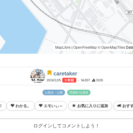
MapLibre
|
OpenFreeMap
© OpenMapTiles
Data
caretaker
2016/12/5
9 年前
- №307
3105
お散歩・公園
問屋町/出洲港
！
わかる。
エモいぃ～
お気に入りに追加
おす
ログインしてコメントしよう！