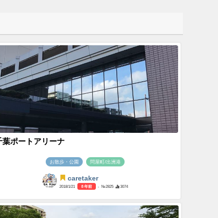
千葉ポートアリーナ
お散歩・公園
問屋町/出洲港
caretaker
2018/1/21
8 年前
- №2825
3074