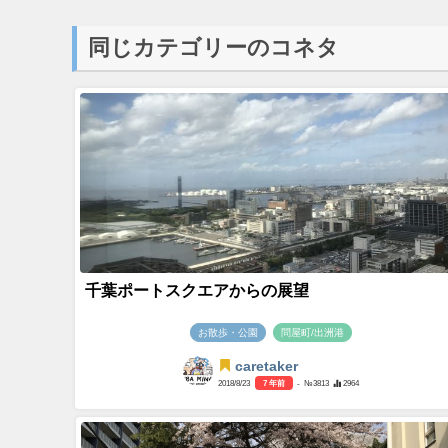
同じカテゴリーのコネタ
千葉ポートスクエアからの展望
お散歩・公園
問屋町/出洲港
caretaker
2018/8/23
7 年前
- №3813
2964