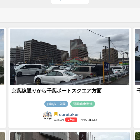
京葉線通りから千葉ポートスクエア方面
お散歩・公園
問屋町/出洲港
caretaker
2016/10/6
9 年前
- №670
2953