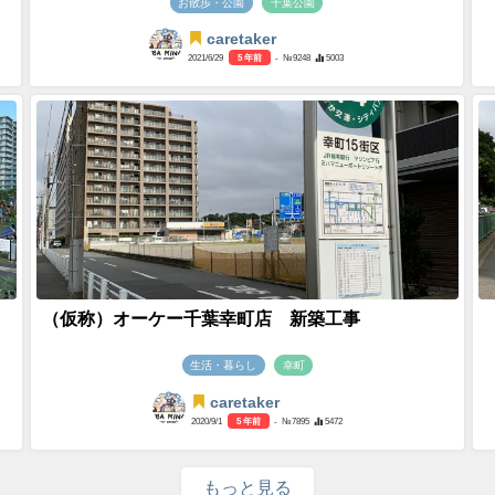
お散歩・公園
千葉公園
caretaker
2021/6/29
5 年前
- №9248
5003
（仮称）オーケー千葉幸町店 新築工事
生活・暮らし
幸町
caretaker
2020/9/1
5 年前
- №7895
5472
もっと見る