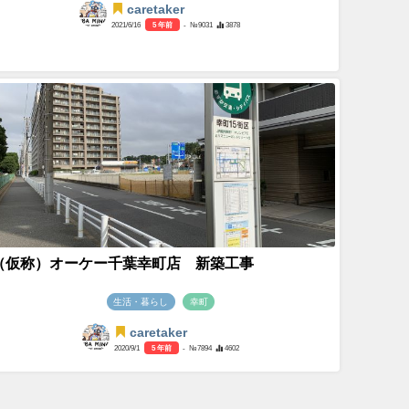
caretaker
2021/6/16
5 年前
- №9031
3878
（仮称）オーケー千葉幸町店 新築工事
生活・暮らし
幸町
caretaker
2020/9/1
5 年前
- №7894
4602