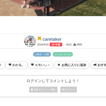
caretaker
2016/4/19
10 年前
- №31
2805
お散歩・公園
さんばしひろば
！
わかる。
エモいぃ～
お気に入りに追加
おす
ログインしてコメントしよう！
新規アカウント登録
ログイン