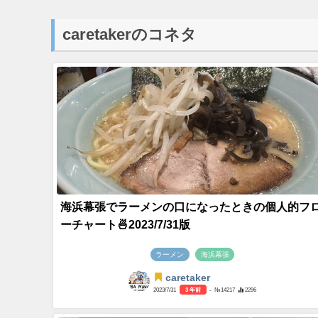
caretakerのコネタ
海浜幕張でラーメンの口になったときの個人的フ
ーチャート🍜2023/7/31版
ラーメン
海浜幕張
caretaker
2023/7/31
3 年前
- №14217
2296