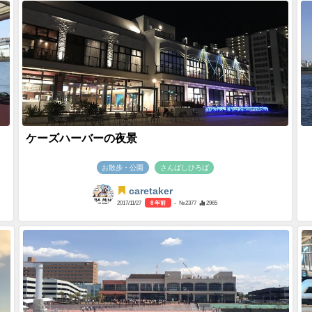
ケーズハーバーの夜景
お散歩・公園
さんばしひろば
caretaker
2017/11/27
8 年前
- №2377
2965