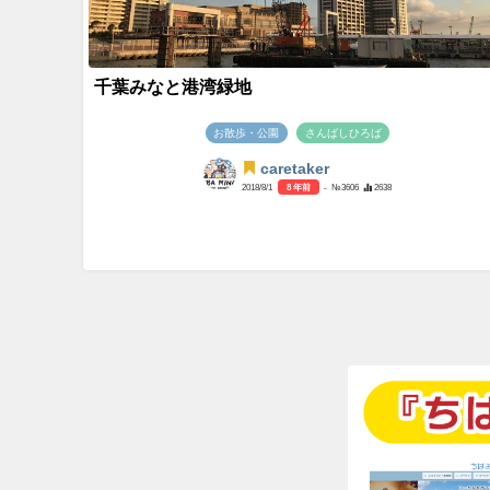
千葉みなと港湾緑地
お散歩・公園
さんばしひろば
caretaker
2018/8/1
8 年前
- №3606
2638