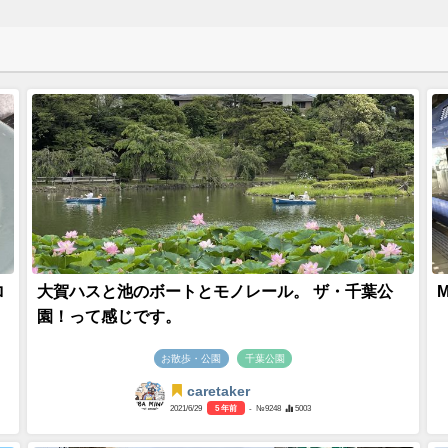
ロ
大賀ハスと池のボートとモノレール。 ザ・千葉公
園！って感じです。
お散歩・公園
千葉公園
caretaker
2021/6/29
5 年前
- №9248
5003