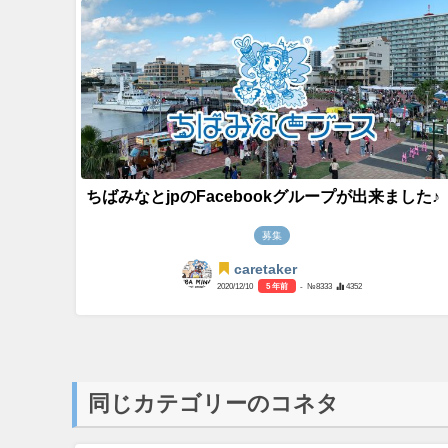
ちばみなとjpのFacebookグループが出来ました♪
募集
caretaker
2020/12/10
5 年前
- №8333
4352
同じカテゴリーのコネタ