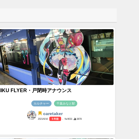
MIKU FLYER・戸閉時アナウンス
カルチャー
千葉みなと駅
caretaker
2021/6/16
5 年前
- №9031
3878