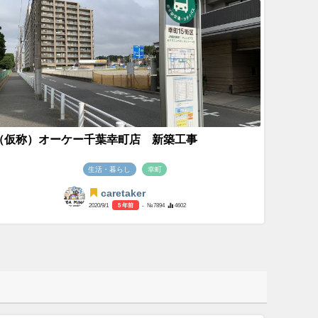
（仮称）オーケー千葉幸町店 新築工事
生活・暮らし
幸町
caretaker
2020/9/1
5 年前
- №7894
4602