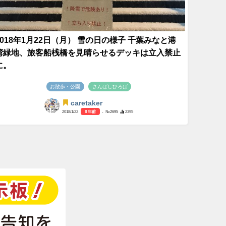
2018年1月22日（月） 雪の日の様子 千葉みなと港
湾緑地、旅客船桟橋を見晴らせるデッキは立入禁止
に。
お散歩・公園
さんばしひろば
caretaker
2018/1/22
8 年前
- №2695
2395