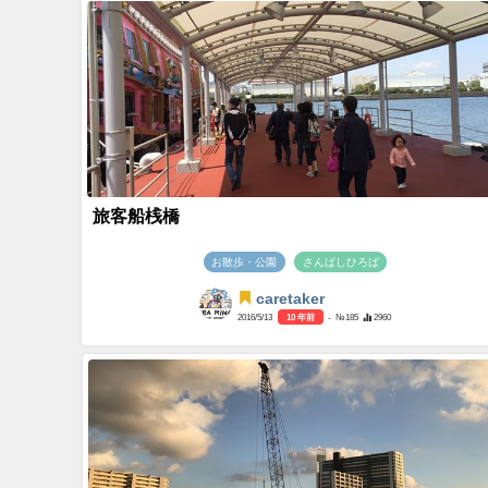
旅客船桟橋
お散歩・公園
さんばしひろば
caretaker
2016/5/13
10 年前
- №185
2960