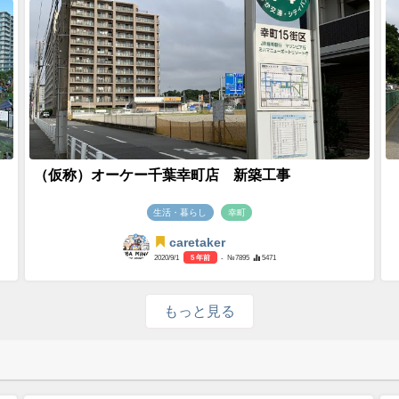
（仮称）オーケー千葉幸町店 新築工事
生活・暮らし
幸町
caretaker
2020/9/1
5 年前
- №7895
5471
もっと見る