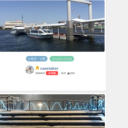
お散歩・公園
さんばしひろば
caretaker
2016/4/19
10 年前
- №57
2224