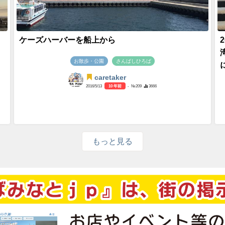
ケーズハーバーを船上から
お散歩・公園
さんばしひろば
caretaker
2016/5/13
10 年前
- №209
3666
もっと見る