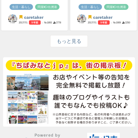
生活・暮らし
問屋町/出洲港
生活・暮らし
問屋町/出洲港
caretaker
caretaker
2017/7/1
9 年前
- №1893
2778
2017/7/1
9 年前
- №1909
2250
もっと見る