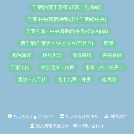
千葉駅(新千葉/新町/富士見/栄町)
千葉中央(新宿/神明町/本千葉町/中央)
千葉公園・中央図書館(弁天/松波/椿森)
西千葉(千葉大学/みどり台/西登戸)
蘇我
稲毛海岸
検見川浜
海浜幕張
幕張豊砂
千葉市内
東京湾岸・内房
東葛（柏・松戸）
北総・八千代
九十九里・外房
南房総
ちばみなとjpについて
ちばみなぽ交換所
利用規約
個人情報保護方針
お問い合わせ