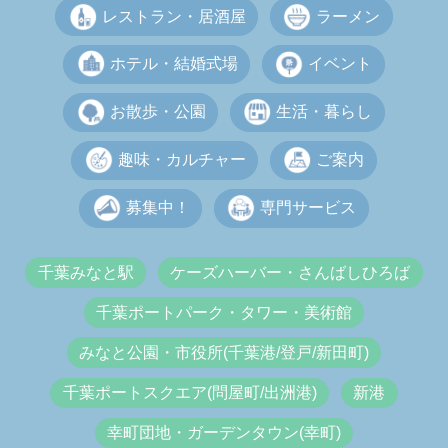
レストラン・居酒屋
ラーメン
ホテル・結婚式場
イベント
お散歩・公園
生活・暮らし
趣味・カルチャー
ご案内
募集中！
専門サービス
千葉みなと駅
ケーズハーバー・さんばしひろば
千葉ポートパーク・タワー・美術館
みなと公園・市役所(千葉港/登戸/新田町)
千葉ポートスクエア(問屋町/出洲港)
新港
幸町団地・ガーデンタウン(幸町)