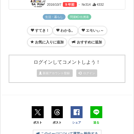
2016/10/7
9 年前
- №314
4332
生活・暮らし
問屋町/出洲港
すてき！
わかる。
エモいぃ～
お気に入りに追加
おすすめに追加
ログインしてコメントしよう！
新規アカウント登録
ログイン
ポスト
ポスト
シェア
送る
このページについて運営へ報告する