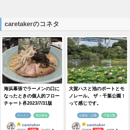
caretakerのコネタ
海浜幕張でラーメンの口に
大賀ハスと池のボートとモ
なったときの個人的フロー
ノレール。 ザ・千葉公園！
チャート🍜2023/7/31版
って感じです。
ラーメン
海浜幕張
お散歩・公園
千葉公園
caretaker
caretaker
2023/7/31
3 年前
- №14217
2021/6/29
5 年前
- №9248