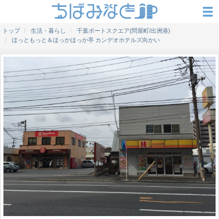
トップ
生活・暮らし
千葉ポートスクエア(問屋町/出洲港)
ほっともっと＆ほっかほっか亭 カンデオホテルズ向かい