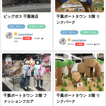
ビッグボス 千葉港店
千葉ポートタウン ３階 リ
ンクパーク
生活・暮らし
問屋町/出洲港
生活・暮らし
問屋町/出洲港
caretaker
2018/8/24
7 年前
- №3827
caretaker
5104
2017/7/1
9 年前
- №1914
2973
千葉ポートタウン ２階 フ
千葉ポートタウン ３階 リ
ァッションフロア
ンクパーク