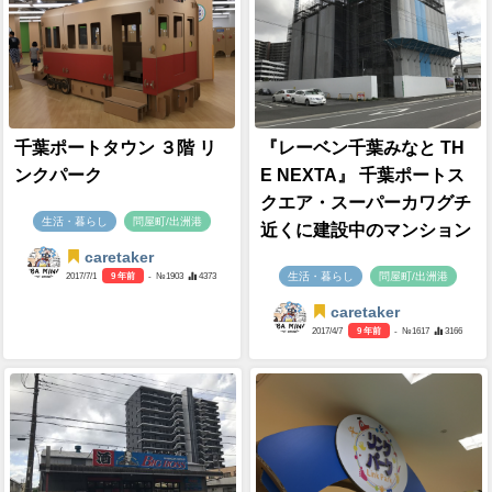
千葉ポートタウン ３階 リ
『レーベン千葉みなと TH
ンクパーク
E NEXTA』 千葉ポートス
クエア・スーパーカワグチ
生活・暮らし
問屋町/出洲港
近くに建設中のマンション
caretaker
生活・暮らし
問屋町/出洲港
2017/7/1
9 年前
- №1903
4373
caretaker
2017/4/7
9 年前
- №1617
3166