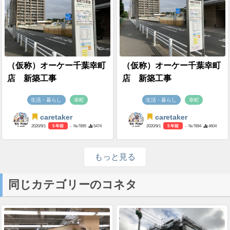
（仮称）オーケー千葉幸町
（仮称）オーケー千葉幸町
店 新築工事
店 新築工事
生活・暮らし
幸町
生活・暮らし
幸町
caretaker
caretaker
2020/9/1
5 年前
- №7895
5474
2020/9/1
5 年前
- №7894
4604
もっと見る
同じカテゴリーのコネタ