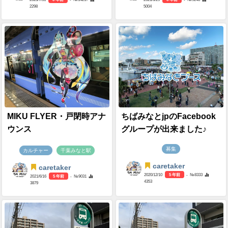
2298
5004
MIKU FLYER・戸閉時アナ
ちばみなとjpのFacebook
ウンス
グループが出来ました♪
募集
カルチャー
千葉みなと駅
caretaker
caretaker
2020/12/10
5 年前
- №8333
2021/6/16
5 年前
- №9031
4353
3879