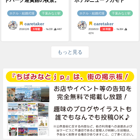
ドパーク迎賓館の夜景。
ホテルニューツカモト
ホテル・結婚式場
千葉みなと駅
ホテル・結婚式場
千葉みなと駅
caretaker
caretaker
2016/12/6
9 年前
- №230
4467
2016/6/10
10 年前
- №364
4274
もっと見る