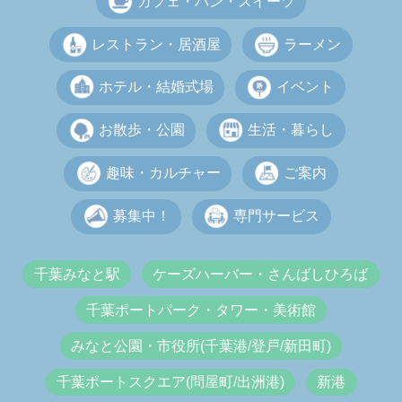
カフェ・パン・スイーツ
レストラン・居酒屋
ラーメン
ホテル・結婚式場
イベント
お散歩・公園
生活・暮らし
趣味・カルチャー
ご案内
募集中！
専門サービス
千葉みなと駅
ケーズハーバー・さんばしひろば
千葉ポートパーク・タワー・美術館
みなと公園・市役所(千葉港/登戸/新田町)
千葉ポートスクエア(問屋町/出洲港)
新港