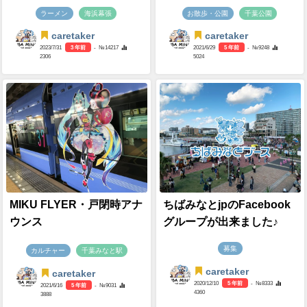
ラーメン
海浜幕張
お散歩・公園
千葉公園
caretaker
caretaker
2023/7/31
3 年前
- №14217
2021/6/29
5 年前
- №9248
2306
5024
MIKU FLYER・戸閉時アナ
ちばみなとjpのFacebook
ウンス
グループが出来ました♪
募集
カルチャー
千葉みなと駅
caretaker
caretaker
2020/12/10
5 年前
- №8333
2021/6/16
5 年前
- №9031
4360
3888