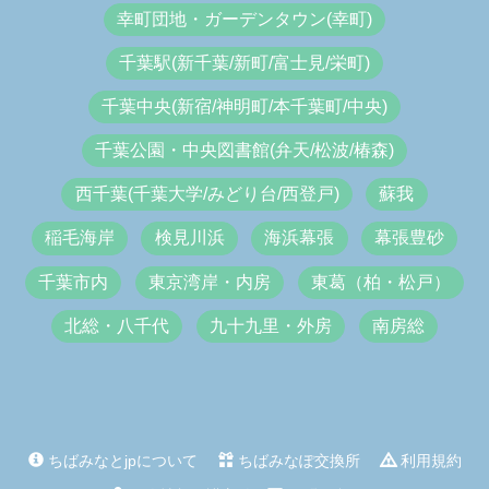
幸町団地・ガーデンタウン(幸町)
千葉駅(新千葉/新町/富士見/栄町)
千葉中央(新宿/神明町/本千葉町/中央)
千葉公園・中央図書館(弁天/松波/椿森)
西千葉(千葉大学/みどり台/西登戸)
蘇我
稲毛海岸
検見川浜
海浜幕張
幕張豊砂
千葉市内
東京湾岸・内房
東葛（柏・松戸）
北総・八千代
九十九里・外房
南房総
ちばみなとjpについて
ちばみなぽ交換所
利用規約