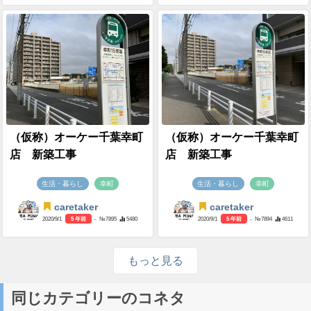
（仮称）オーケー千葉幸町
（仮称）オーケー千葉幸町
店 新築工事
店 新築工事
生活・暮らし
幸町
生活・暮らし
幸町
caretaker
caretaker
2020/9/1
5 年前
- №7895
5480
2020/9/1
5 年前
- №7894
4611
もっと見る
同じカテゴリーのコネタ