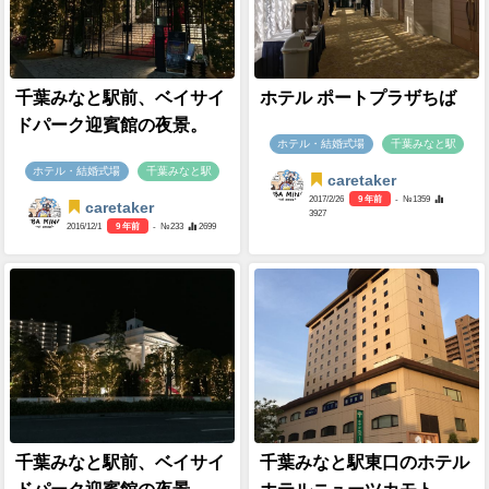
千葉みなと駅前、ベイサイ
ホテル ポートプラザちば
ドパーク迎賓館の夜景。
ホテル・結婚式場
千葉みなと駅
ホテル・結婚式場
千葉みなと駅
caretaker
2017/2/26
9 年前
- №1359
caretaker
3927
2016/12/1
9 年前
- №233
2699
千葉みなと駅前、ベイサイ
千葉みなと駅東口のホテル