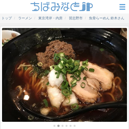
トップ
ラーメン
東京湾岸・内房
習志野市
魚骨らーめん 鈴木さん