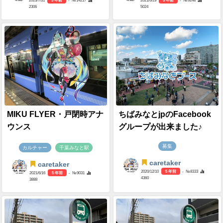
2023/7/31
3 年前
- №14217
2021/6/29
5 年前
- №9248
2306
5024
MIKU FLYER・戸閉時アナ
ちばみなとjpのFacebook
ウンス
グループが出来ました♪
募集
カルチャー
千葉みなと駅
caretaker
caretaker
2020/12/10
5 年前
- №8333
2021/6/16
5 年前
- №9031
4360
3888