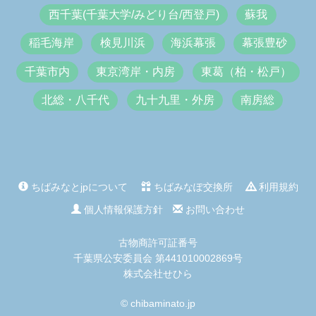
西千葉(千葉大学/みどり台/西登戸)
蘇我
稲毛海岸
検見川浜
海浜幕張
幕張豊砂
千葉市内
東京湾岸・内房
東葛（柏・松戸）
北総・八千代
九十九里・外房
南房総
ちばみなとjpについて
ちばみなぽ交換所
利用規約
個人情報保護方針
お問い合わせ
古物商許可証番号
千葉県公安委員会 第441010002869号
株式会社せひら
© chibaminato.jp