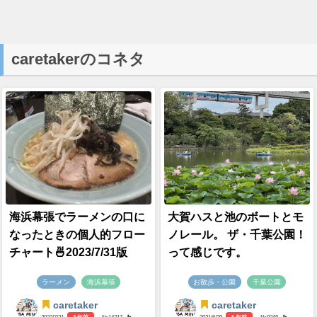
caretakerのコネタ
海浜幕張でラーメンの口に
大賀ハスと池のボートとモ
なったときの個人的フロー
ノレール。 ザ・千葉公園！
チャート🍜2023/7/31版
って感じです。
ラーメン
海浜幕張
お散歩・公園
千葉公園
caretaker
caretaker