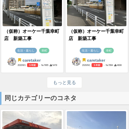
（仮称）オーケー千葉幸町
（仮称）オーケー千葉幸町
店 新築工事
店 新築工事
生活・暮らし
幸町
生活・暮らし
幸町
caretaker
caretaker
2020/9/1
5 年前
- №7895
5478
2020/9/1
5 年前
- №7894
4608
もっと見る
同じカテゴリーのコネタ