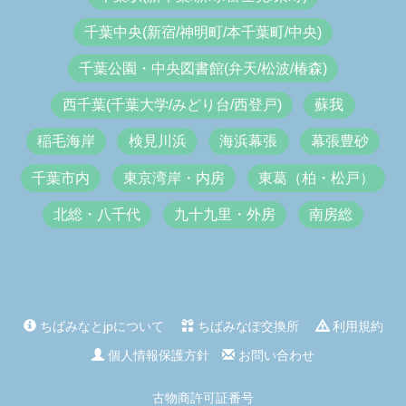
千葉中央(新宿/神明町/本千葉町/中央)
千葉公園・中央図書館(弁天/松波/椿森)
西千葉(千葉大学/みどり台/西登戸)
蘇我
稲毛海岸
検見川浜
海浜幕張
幕張豊砂
千葉市内
東京湾岸・内房
東葛（柏・松戸）
北総・八千代
九十九里・外房
南房総
ちばみなとjpについて
ちばみなぽ交換所
利用規約
個人情報保護方針
お問い合わせ
古物商許可証番号