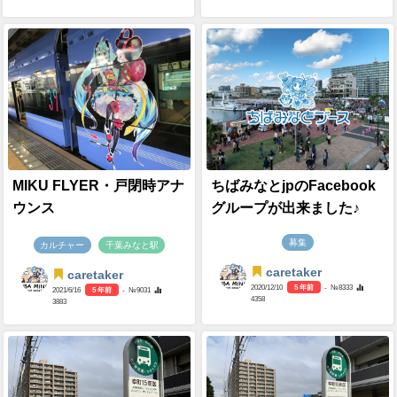
MIKU FLYER・戸閉時アナ
ちばみなとjpのFacebook
ウンス
グループが出来ました♪
募集
カルチャー
千葉みなと駅
caretaker
caretaker
2020/12/10
5 年前
- №8333
2021/6/16
5 年前
- №9031
4358
3883