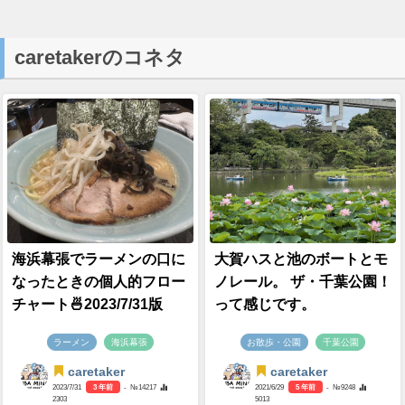
caretakerのコネタ
海浜幕張でラーメンの口に
大賀ハスと池のボートとモ
なったときの個人的フロー
ノレール。 ザ・千葉公園！
チャート🍜2023/7/31版
って感じです。
ラーメン
海浜幕張
お散歩・公園
千葉公園
caretaker
caretaker
2023/7/31
3 年前
- №14217
2021/6/29
5 年前
- №9248
2303
5013