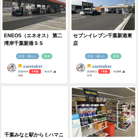
ENEOS（エネオス） 第二
セブンイレブン千葉新港東
湾岸千葉新港ＳＳ
店
生活・暮らし
新港
生活・暮らし
新港
caretaker
caretaker
2018/4/24
8 年前
- №3170
2018/8/13
7 年前
- №3688
4268
3179
千葉みなと駅からミハマニ