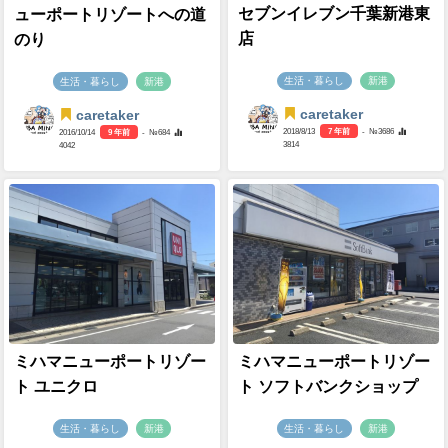
セブンイレブン千葉新港東
ューポートリゾートへの道
店
のり
生活・暮らし
新港
生活・暮らし
新港
caretaker
caretaker
2018/8/13
7 年前
- №3686
2016/10/14
9 年前
- №684
3814
4042
ミハマニューポートリゾー
ミハマニューポートリゾー
ト ユニクロ
ト ソフトバンクショップ
生活・暮らし
新港
生活・暮らし
新港