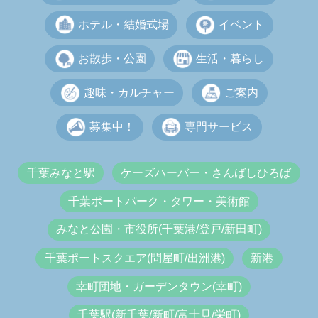
ホテル・結婚式場
イベント
お散歩・公園
生活・暮らし
趣味・カルチャー
ご案内
募集中！
専門サービス
千葉みなと駅
ケーズハーバー・さんばしひろば
千葉ポートパーク・タワー・美術館
みなと公園・市役所(千葉港/登戸/新田町)
千葉ポートスクエア(問屋町/出洲港)
新港
幸町団地・ガーデンタウン(幸町)
千葉駅(新千葉/新町/富士見/栄町)