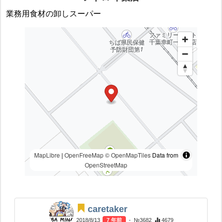
業務用食材の卸しスーパー
MapLibre
|
OpenFreeMap
© OpenMapTiles
Data from
OpenStreetMap
caretaker
2018/8/13
7 年前
- №3682
4679