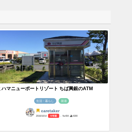
ミハマニューポートリゾート ちば興銀のATM
生活・暮らし
新港
caretaker
2016/10/14
9 年前
- №404
4300