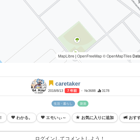
MapLibre
|
OpenFreeMap
© OpenMapTiles
Data
caretaker
2018/8/13
7 年前
- №3688
3178
生活・暮らし
新港
！
わかる。
エモいぃ～
お気に入りに追加
おす
ログインしてコメントしよう！