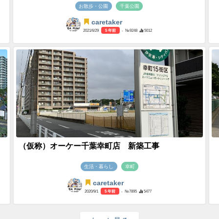
お散歩・公園
千葉公園
caretaker
2021/6/29
5 年前
- №9248
5012
（仮称）オーケー千葉幸町店 新築工事
生活・暮らし
幸町
caretaker
2020/9/1
5 年前
- №7895
5477