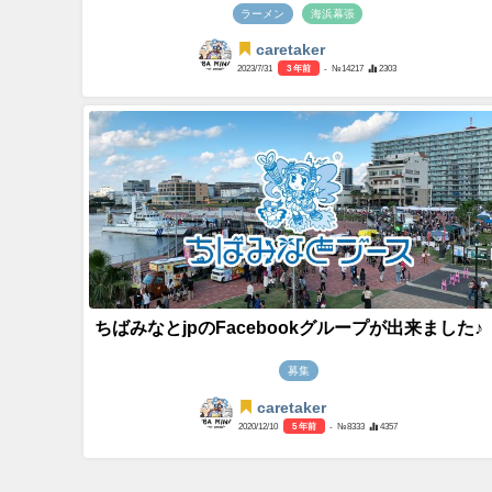
ラーメン
海浜幕張
caretaker
2023/7/31
3 年前
- №14217
2303
ちばみなとjpのFacebookグループが出来ました♪
募集
caretaker
2020/12/10
5 年前
- №8333
4357