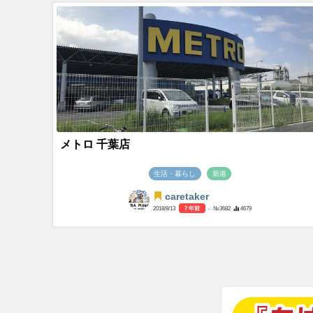
メトロ 千葉店
生活・暮らし
新港
caretaker
2018/8/13
7 年前
- №3682
4679