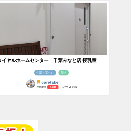
ロイヤルホームセンター 千葉みなと店 授乳室
生活・暮らし
新港
caretaker
2016/10/7
9 年前
- №722
4165