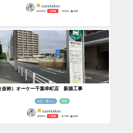
caretaker
2021/6/16
5 年前
- №9031
3883
（仮称）オーケー千葉幸町店 新築工事
生活・暮らし
幸町
caretaker
2020/9/1
5 年前
- №7894
4608