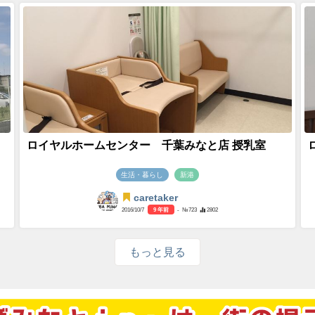
ロイヤルホームセンター 千葉みなと店 授乳室
生活・暮らし
新港
caretaker
2016/10/7
9 年前
- №723
2802
もっと見る