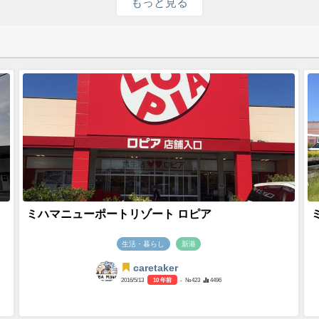
もっと見る
）
ミハマニューポートリゾート ロピア
生活・暮らし
新港
caretaker
2016/5/13
10 年前
- №423
4496