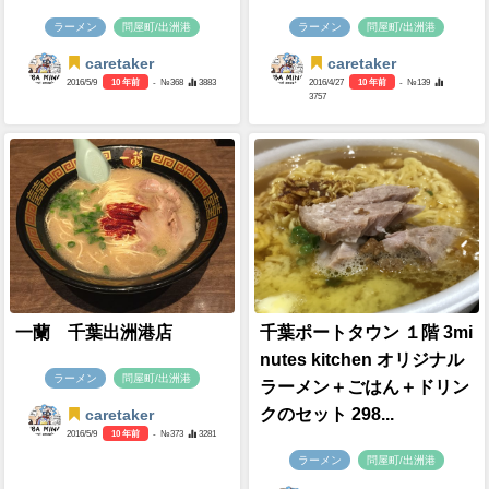
ラーメン
問屋町/出洲港
ラーメン
問屋町/出洲港
caretaker
caretaker
2016/5/9
10 年前
- №368
3883
2016/4/27
10 年前
- №139
3757
一蘭 千葉出洲港店
千葉ポートタウン １階 3mi
nutes kitchen オリジナル
ラーメン
問屋町/出洲港
ラーメン＋ごはん＋ドリン
クのセット 298...
caretaker
2016/5/9
10 年前
- №373
3281
ラーメン
問屋町/出洲港