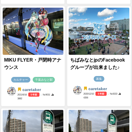
MIKU FLYER・戸閉時アナ
ちばみなとjpのFacebook
ウンス
グループが出来ました♪
募集
カルチャー
千葉みなと駅
caretaker
caretaker
2020/12/10
5 年前
- №8333
2021/6/16
5 年前
- №9031
4356
3882