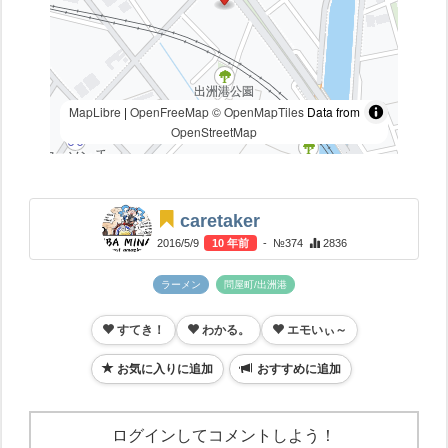
MapLibre
|
OpenFreeMap
© OpenMapTiles
Data from
OpenStreetMap
caretaker
2016/5/9
10 年前
- №374
2836
ラーメン
問屋町/出洲港
すてき！
わかる。
エモいぃ～
お気に入りに追加
おすすめに追加
ログインしてコメントしよう！