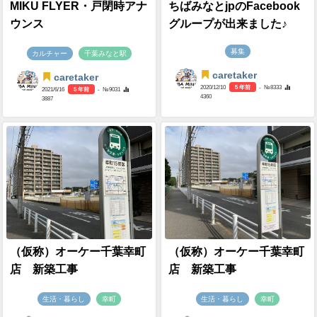
MIKU FLYER・戸閉時アナ
ちばみなとjpのFacebook
ウンス
グループが出来ました♪
募集
カルチャー
千葉みなと駅
caretaker
caretaker
2020/12/10
5 年前
- №8333
2021/6/16
5 年前
- №9031
4360
3887
（仮称）オーケー千葉幸町
（仮称）オーケー千葉幸町
店 新築工事
店 新築工事
生活・暮らし
幸町
生活・暮らし
幸町