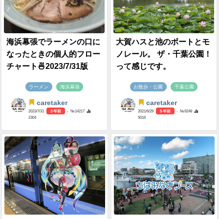
海浜幕張でラーメンの口に
大賀ハスと池のボートとモ
なったときの個人的フロー
ノレール。 ザ・千葉公園！
チャート🍜2023/7/31版
って感じです。
ラーメン
海浜幕張
お散歩・公園
千葉公園
caretaker
caretaker
2023/7/31
3 年前
- №14217
2021/6/29
5 年前
- №9248
2304
5016