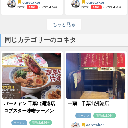
caretaker
caretaker
2020/9/1
5 年前
- №7895
5480
2020/9/1
5 年前
- №7894
4610
もっと見る
同じカテゴリーのコネタ
バーミヤン 千葉出洲港店
一蘭 千葉出洲港店
ロブスター味噌ラーメン
ラーメン
問屋町/出洲港
ラーメン
問屋町/出洲港
caretaker