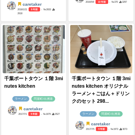
2016/5/9
10 年前
- №370
3297
caretaker
2018/1/21
8 年前
- №2833
2618
千葉ポートタウン １階 3mi
千葉ポートタウン １階 3mi
nutes kitchen
nutes kitchen オリジナル
ラーメン＋ごはん＋ドリン
ラーメン
問屋町/出洲港
クのセット 298...
caretaker
ラーメン
問屋町/出洲港
2017/7/1
9 年前
- №1879
3527
caretaker
2017/7/5
9 年前
- №1973
3073