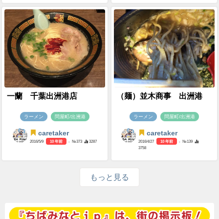
一蘭 千葉出洲港店
（麺）並木商事 出洲港
ラーメン
問屋町/出洲港
ラーメン
問屋町/出洲港
caretaker
caretaker
2016/5/9
10 年前
- №373
3287
2016/4/27
10 年前
- №139
3758
もっと見る