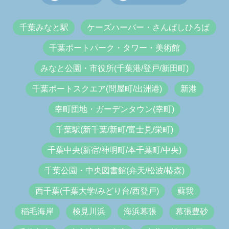
千葉みなと駅
ケーズハーバー・さんばしひろば
千葉ポートパーク・タワー・美術館
みなと公園・市役所(千葉港/登戸/新田町)
千葉ポートスクエア(問屋町/出洲港)
新港
幸町団地・ガーデンタウン(幸町)
千葉駅(新千葉/新町/富士見/栄町)
千葉中央(新宿/神明町/本千葉町/中央)
千葉公園・中央図書館(弁天/松波/椿森)
西千葉(千葉大学/みどり台/西登戸)
蘇我
稲毛海岸
検見川浜
海浜幕張
幕張豊砂