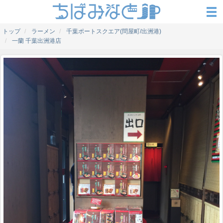
トップ
ラーメン
千葉ポートスクエア(問屋町/出洲港)
一蘭 千葉出洲港店