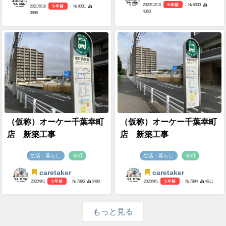
2020/12/10
5 年前
- №8333
2021/6/16
5 年前
- №9031
4360
3888
（仮称）オーケー千葉幸町
（仮称）オーケー千葉幸町
店 新築工事
店 新築工事
生活・暮らし
幸町
生活・暮らし
幸町
caretaker
caretaker
2020/9/1
5 年前
- №7895
5480
2020/9/1
5 年前
- №7894
4611
もっと見る