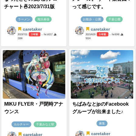
チャート🍜2023/7/31版
って感じです。
ラーメン
海浜幕張
お散歩・公園
千葉公園
caretaker
caretaker
2023/7/31
3 年前
- №14217
2021/6/29
5 年前
- №9248
2306
5024
MIKU FLYER・戸閉時アナ
ちばみなとjpのFacebook
ウンス
グループが出来ました♪
募集
カルチャー
千葉みなと駅
caretaker
caretaker