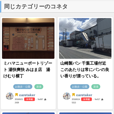
同じカテゴリーのコネタ
ミハマニューポートリゾー
山崎製パン 千葉工場付近
ト 湯快爽快 みはま店 湯
このあたりは常にパンの良
けむり横丁
い香りが漂っている。
お散歩・公園
新港
お散歩・公園
新港
caretaker
caretaker
2016/6/21
10 年前
- №667
2016/6/14
10 年前
- №617
2439
5313