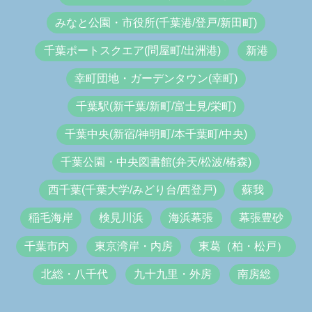
みなと公園・市役所(千葉港/登戸/新田町)
千葉ポートスクエア(問屋町/出洲港)
新港
幸町団地・ガーデンタウン(幸町)
千葉駅(新千葉/新町/富士見/栄町)
千葉中央(新宿/神明町/本千葉町/中央)
千葉公園・中央図書館(弁天/松波/椿森)
西千葉(千葉大学/みどり台/西登戸)
蘇我
稲毛海岸
検見川浜
海浜幕張
幕張豊砂
千葉市内
東京湾岸・内房
東葛（柏・松戸）
北総・八千代
九十九里・外房
南房総