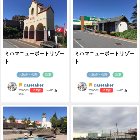
ミハマニューポートリゾー
ミハマニューポートリゾー
ト
ト
お散歩・公園
新港
お散歩・公園
新港
caretaker
caretaker
2016/5/13
10 年前
- №415
2016/5/13
10 年前
- №405
3449
2622