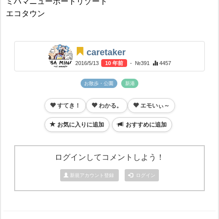
ミハマニューポートリゾート
エコタウン
caretaker
2016/5/13
10 年前
- №391
4457
お散歩・公園
新港
すてき！
わかる。
エモいぃ～
お気に入りに追加
おすすめに追加
ログインしてコメントしよう！
新規アカウント登録
ログイン