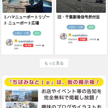
ミハマニューポートリゾー
旧・千葉新港信号所付近
ト ニューポート広場
お散歩・公園
新港
お散歩・公園
新港
caretaker
2016/12/14
9 年前
- №1235
caretaker
2179
2016/5/13
10 年前
- №414
3109
もっと見る