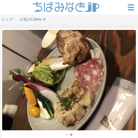
トップ
人気のCafe☕️ ②