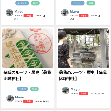
イベント
蘇我
イベント
蘇我
Mayu
Mayu
2019/7/29
7 年前
- №5310
2019/7/29
7 年前
- №5309
2641
2481
蘇我のルーツ・歴史【蘇我
蘇我のルーツ・歴史【蘇我
比咩神社】
比咩神社】
Mayu
ご案内
蘇我
2019/7/8
7 年前
- №5192
2551
Mayu
2019/7/8
7 年前
- №5193
1914