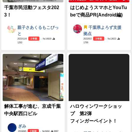
千葉市民活動フェスタ202
はじめようスマホとYouTu
3！
beで商品PR(Android編)
親子さあくるもこぴっ
千葉県よろず支援
と
拠点
2023/11/6
2 年前
- №14819
2023/5/2
3 年前
- №13623
1293
1799
解体工事が進む、京成千葉
ハロウィンワークショッ
中央駅西口ビル
プ 第2弾
フィンガーペイント！
ぎみ
2019/8/6
7 年前
- №5404
3997