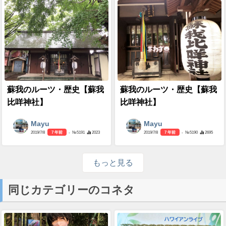
蘇我のルーツ・歴史【蘇我
蘇我のルーツ・歴史【蘇我
比咩神社】
比咩神社】
Mayu
Mayu
2019/7/8
7 年前
- №5191
2023
2019/7/8
7 年前
- №5190
2695
もっと見る
同じカテゴリーのコネタ