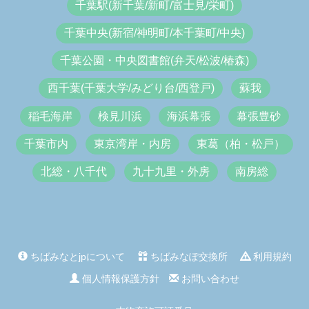
千葉駅(新千葉/新町/富士見/栄町)
千葉中央(新宿/神明町/本千葉町/中央)
千葉公園・中央図書館(弁天/松波/椿森)
西千葉(千葉大学/みどり台/西登戸)
蘇我
稲毛海岸
検見川浜
海浜幕張
幕張豊砂
千葉市内
東京湾岸・内房
東葛（柏・松戸）
北総・八千代
九十九里・外房
南房総
ちばみなとjpについて
ちばみなぽ交換所
利用規約
個人情報保護方針
お問い合わせ