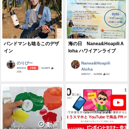
バンドマンも唸るこのデザ
海の日 Nanea&Hoapili A
イン
loha ハワイアンライブ
のりぴー
Nanea&Hoapili
2022/3/12
4 年前
- №10874
Aloha
3725
2026/7/17
- №20084
312
動画