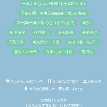
千葉中央(新宿/神明町/本千葉町/中央)
千葉公園・中央図書館(弁天/松波/椿森)
西千葉(千葉大学/みどり台/西登戸)
蘇我
稲毛海岸
検見川浜
海浜幕張
幕張豊砂
千葉市内
東京湾岸・内房
東葛（柏・松戸）
北総・八千代
九十九里・外房
南房総
ちばみなとjpについて
ちばみなぽ交換所
利用規約
個人情報保護方針
お問い合わせ
古物商許可証番号
千葉県公安委員会 第441010002869号