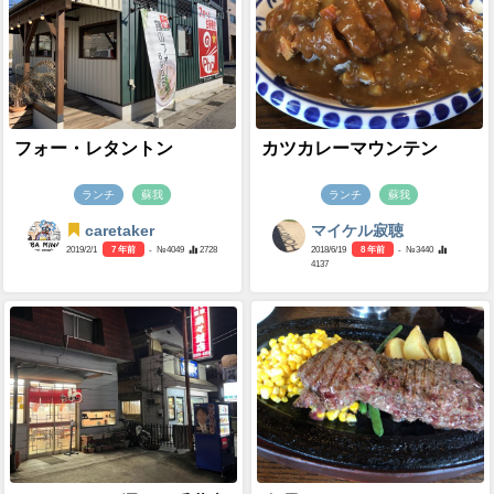
フォー・レタントン
カツカレーマウンテン
ランチ
蘇我
ランチ
蘇我
caretaker
マイケル寂聴
2019/2/1
7 年前
- №4049
2728
2018/6/19
8 年前
- №3440
4137