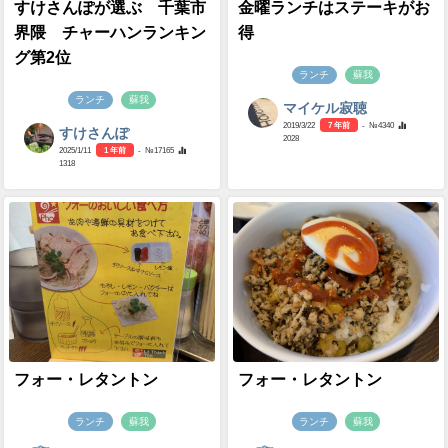
すけさんぽが選ぶ 千葉市
金曜ランチはステーキがお
界隈 チャーハンランキン
得
グ第2位
ランチ
蘇我
ランチ
蘇我
マイケル寂聴
2019/3/22
7 年前
- №4340
すけさんぽ
2028
2025/1/11
1 年前
- №17165
1318
フォー・レタントン
フォー・レタントン
ランチ
蘇我
ランチ
蘇我