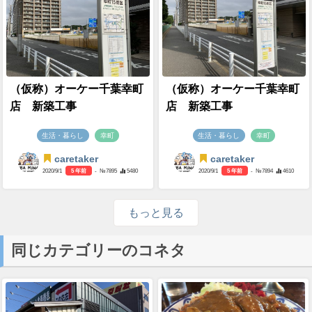
（仮称）オーケー千葉幸町
（仮称）オーケー千葉幸町
店 新築工事
店 新築工事
生活・暮らし
幸町
生活・暮らし
幸町
caretaker
caretaker
2020/9/1
5 年前
- №7895
5480
2020/9/1
5 年前
- №7894
4610
もっと見る
同じカテゴリーのコネタ