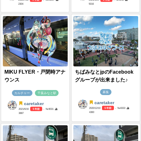
2304
5016
MIKU FLYER・戸閉時アナ
ちばみなとjpのFacebook
ウンス
グループが出来ました♪
募集
カルチャー
千葉みなと駅
caretaker
caretaker
2020/12/10
5 年前
- №8333
2021/6/16
5 年前
- №9031
4360
3887