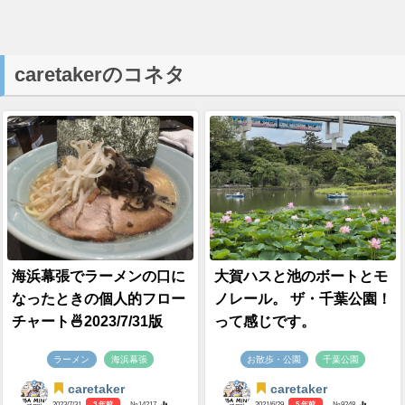
caretakerのコネタ
海浜幕張でラーメンの口に
大賀ハスと池のボートとモ
なったときの個人的フロー
ノレール。 ザ・千葉公園！
チャート🍜2023/7/31版
って感じです。
ラーメン
海浜幕張
お散歩・公園
千葉公園
caretaker
caretaker
2023/7/31
3 年前
- №14217
2021/6/29
5 年前
- №9248