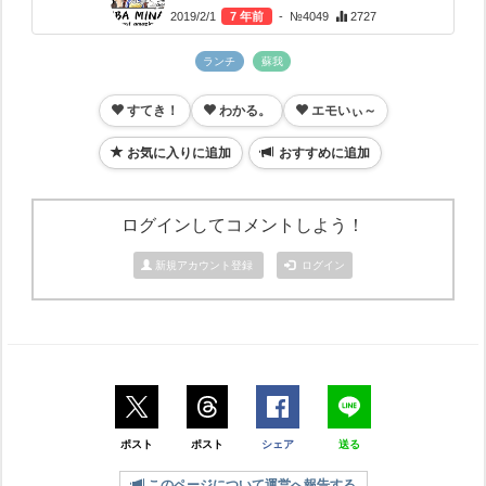
2019/2/1
7 年前
- №4049
2727
ランチ
蘇我
すてき！
わかる。
エモいぃ～
お気に入りに追加
おすすめに追加
ログインしてコメントしよう！
新規アカウント登録
ログイン
ポスト
ポスト
シェア
送る
このページについて運営へ報告する