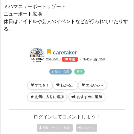
ミハマニューポートリゾート
ニューポート広場
休日はアイドルや芸人のイベントなどが行われていたりす
る。
caretaker
2016/5/13
10 年前
- №419
5358
お散歩・公園
新港
すてき！
わかる。
エモいぃ～
お気に入りに追加
おすすめに追加
ログインしてコメントしよう！
新規アカウント登録
ログイン