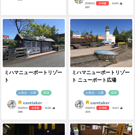
2016/5/13
10 年前
- №424
2897
ミハマニューポートリゾー
ミハマニューポートリゾー
ト
ト ニューポート広場
お散歩・公園
新港
お散歩・公園
新港
caretaker
caretaker
2016/5/13
10 年前
- №422
2016/5/13
10 年前
- №417
2985
2678