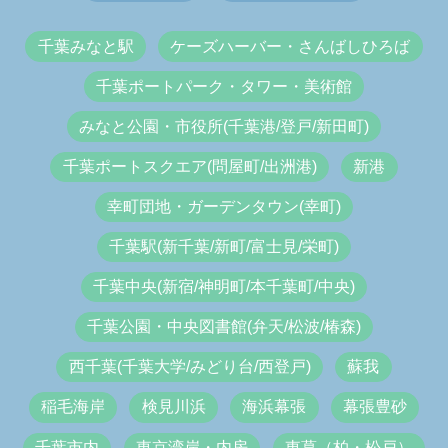
千葉みなと駅
ケーズハーバー・さんばしひろば
千葉ポートパーク・タワー・美術館
みなと公園・市役所(千葉港/登戸/新田町)
千葉ポートスクエア(問屋町/出洲港)
新港
幸町団地・ガーデンタウン(幸町)
千葉駅(新千葉/新町/富士見/栄町)
千葉中央(新宿/神明町/本千葉町/中央)
千葉公園・中央図書館(弁天/松波/椿森)
西千葉(千葉大学/みどり台/西登戸)
蘇我
稲毛海岸
検見川浜
海浜幕張
幕張豊砂
千葉市内
東京湾岸・内房
東葛（柏・松戸）