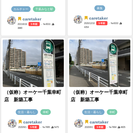
募集
カルチャー
千葉みなと駅
caretaker
caretaker
2020/12/10
5 年前
- №8333
2021/6/16
5 年前
- №9031
4354
3880
（仮称）オーケー千葉幸町
（仮称）オーケー千葉幸町
店 新築工事
店 新築工事
生活・暮らし
幸町
生活・暮らし
幸町
caretaker
caretaker
2020/9/1
5 年前
- №7895
5475
2020/9/1
5 年前
- №7894
4605