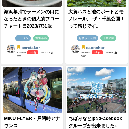
海浜幕張でラーメンの口に
大賀ハスと池のボートとモ
なったときの個人的フロー
ノレール。 ザ・千葉公園！
チャート🍜2023/7/31版
って感じです。
ラーメン
海浜幕張
お散歩・公園
千葉公園
caretaker
caretaker
2023/7/31
3 年前
- №14217
2021/6/29
5 年前
- №9248
2299
5006
MIKU FLYER・戸閉時アナ
ちばみなとjpのFacebook
ウンス
グループが出来ました♪