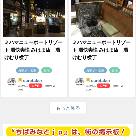
ミハマニューポートリゾー
ミハマニューポートリゾー
ト 湯快爽快 みはま店 湯
ト 湯快爽快 みはま店 湯
けむり横丁
けむり横丁
お散歩・公園
新港
お散歩・公園
新港
caretaker
caretaker
2016/6/21
10 年前
- №666
2016/6/21
10 年前
- №657
2491
3729
もっと見る