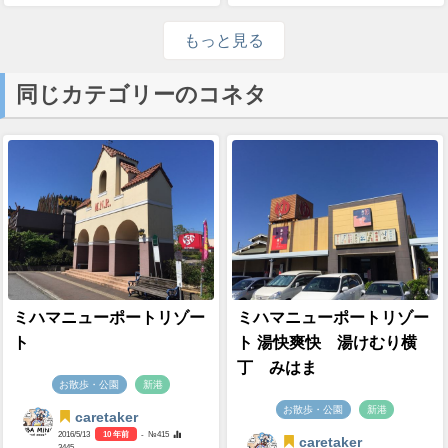
もっと見る
同じカテゴリーのコネタ
ミハマニューポートリゾー
ミハマニューポートリゾー
ト
ト 湯快爽快 湯けむり横
丁 みはま
お散歩・公園
新港
お散歩・公園
新港
caretaker
2016/5/13
10 年前
- №415
caretaker
3445