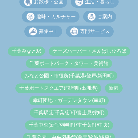
お散歩・公園
生活・暮らし
趣味・カルチャー
ご案内
募集中！
専門サービス
千葉みなと駅
ケーズハーバー・さんばしひろば
千葉ポートパーク・タワー・美術館
みなと公園・市役所(千葉港/登戸/新田町)
千葉ポートスクエア(問屋町/出洲港)
新港
幸町団地・ガーデンタウン(幸町)
千葉駅(新千葉/新町/富士見/栄町)
千葉中央(新宿/神明町/本千葉町/中央)
千葉公園・中央図書館(弁天/松波/椿森)