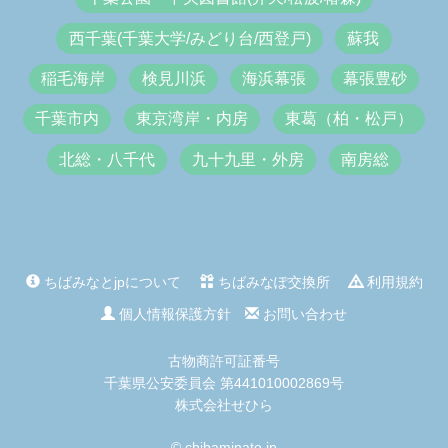
西千葉(千葉大学/みどり台/西登戸)
蘇我
稲毛海岸
検見川浜
海浜幕張
幕張豊砂
千葉市内
東京湾岸・内房
東葛（柏・松戸）
北総・八千代
九十九里・外房
南房総
ちばみなとjpについて
ちばみなぽ交換所
利用規約
個人情報保護方針
お問い合わせ
古物商許可証番号
千葉県公安委員会 第441010002869号
株式会社せひら
© chibaminato.jp