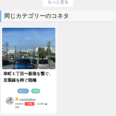
もっと見る
同じカテゴリーのコネタ
幸町１丁目〜新港を繋ぐ、
京葉線を跨ぐ陸橋
危ない
新港
caretaker
2019/5/10
7 年前
- №4790
4080