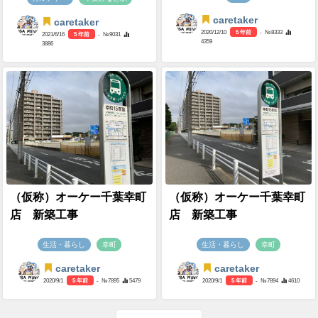
caretaker
caretaker
2020/12/10
5 年前
- №8333
2021/6/16
5 年前
- №9031
4359
3886
（仮称）オーケー千葉幸町
（仮称）オーケー千葉幸町
店 新築工事
店 新築工事
生活・暮らし
幸町
生活・暮らし
幸町
caretaker
caretaker
2020/9/1
5 年前
- №7895
5479
2020/9/1
5 年前
- №7894
4610