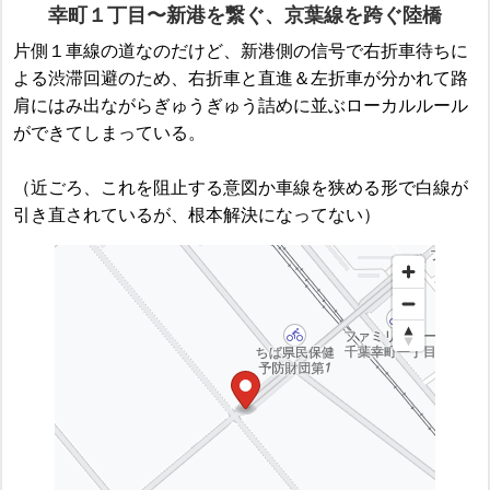
幸町１丁目〜新港を繋ぐ、京葉線を跨ぐ陸橋
片側１車線の道なのだけど、新港側の信号で右折車待ちに
よる渋滞回避のため、右折車と直進＆左折車が分かれて路
肩にはみ出ながらぎゅうぎゅう詰めに並ぶローカルルール
ができてしまっている。
（近ごろ、これを阻止する意図か車線を狭める形で白線が
引き直されているが、根本解決になってない）