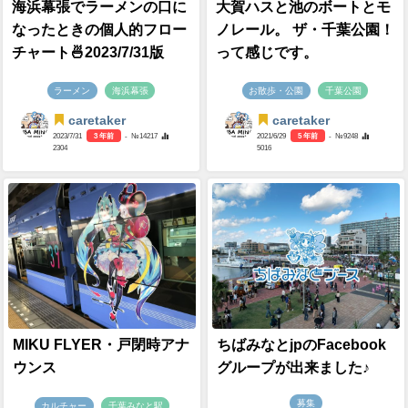
海浜幕張でラーメンの口に
大賀ハスと池のボートとモ
なったときの個人的フロー
ノレール。 ザ・千葉公園！
チャート🍜2023/7/31版
って感じです。
ラーメン
海浜幕張
お散歩・公園
千葉公園
caretaker
caretaker
2023/7/31
3 年前
- №14217
2021/6/29
5 年前
- №9248
2304
5016
MIKU FLYER・戸閉時アナ
ちばみなとjpのFacebook
ウンス
グループが出来ました♪
募集
カルチャー
千葉みなと駅