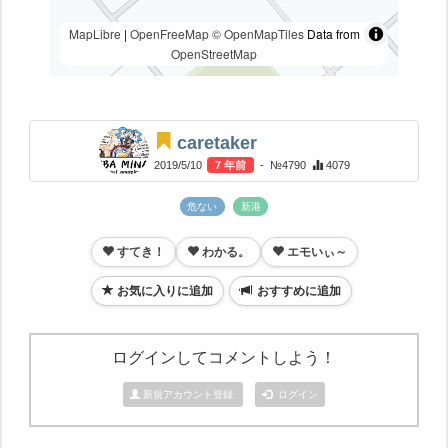
MapLibre
|
OpenFreeMap
© OpenMapTiles
Data from
OpenStreetMap
caretaker
2019/5/10
7 年前
- №4790
4079
危ない
新港
すてき！
わかる。
エモいぃ～
お気に入りに追加
おすすめに追加
ログインしてコメントしよう！
新規アカウント登録
ログイン