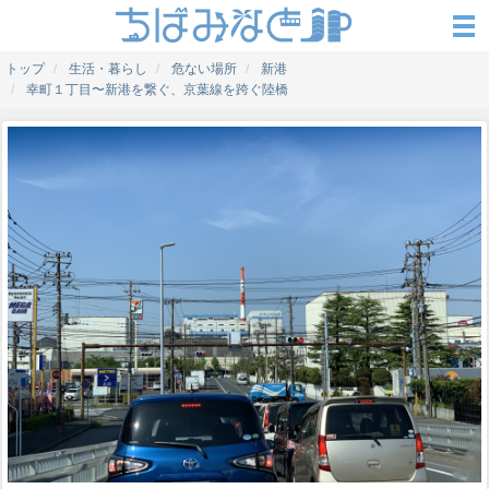
トップ
生活・暮らし
危ない場所
新港
幸町１丁目〜新港を繋ぐ、京葉線を跨ぐ陸橋