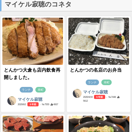
マイケル寂聴のコネタ
とんかつ大倉も店内飲食再
とんかつの名店のお弁当
開しました。
ランチ
幸町
ランチ
幸町
マイケル寂聴
2020/4/19
6 年前
- №7448
マイケル寂聴
5612
2020/6/2
6 年前
- №7555
4937