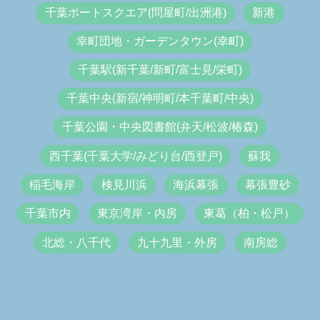
千葉ポートスクエア(問屋町/出洲港)
新港
幸町団地・ガーデンタウン(幸町)
千葉駅(新千葉/新町/富士見/栄町)
千葉中央(新宿/神明町/本千葉町/中央)
千葉公園・中央図書館(弁天/松波/椿森)
西千葉(千葉大学/みどり台/西登戸)
蘇我
稲毛海岸
検見川浜
海浜幕張
幕張豊砂
千葉市内
東京湾岸・内房
東葛（柏・松戸）
北総・八千代
九十九里・外房
南房総