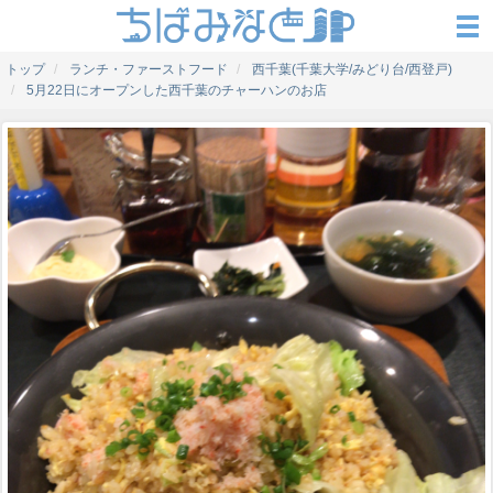
トップ
ランチ・ファーストフード
西千葉(千葉大学/みどり台/西登戸)
5月22日にオープンした西千葉のチャーハンのお店