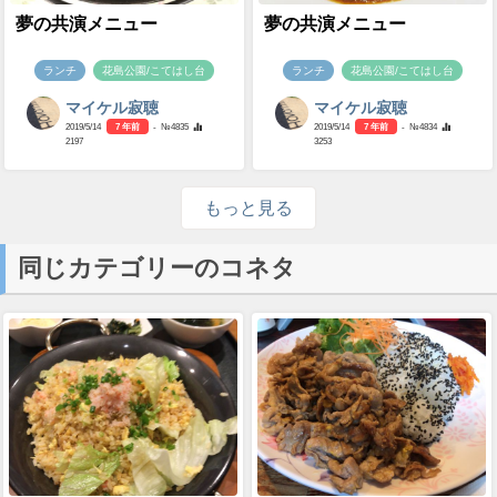
夢の共演メニュー
夢の共演メニュー
ランチ
花島公園/こてはし台
ランチ
花島公園/こてはし台
マイケル寂聴
マイケル寂聴
2019/5/14
7 年前
- №4835
2019/5/14
7 年前
- №4834
2197
3253
もっと見る
同じカテゴリーのコネタ