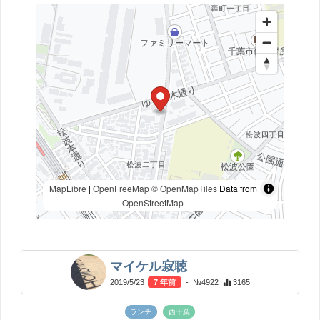
MapLibre
|
OpenFreeMap
© OpenMapTiles
Data from
OpenStreetMap
マイケル寂聴
2019/5/23
7 年前
- №4922
3165
ランチ
西千葉