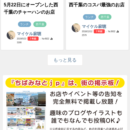
5月22日にオープンした西
西千葉のコスパ最強のお店
千葉のチャーハンのお店
ランチ
西千葉
ランチ
西千葉
マイケル寂聴
2018/12/12
7 年前
- №3932
マイケル寂聴
2579
2019/5/23
7 年前
- №4922
3166
もっと見る