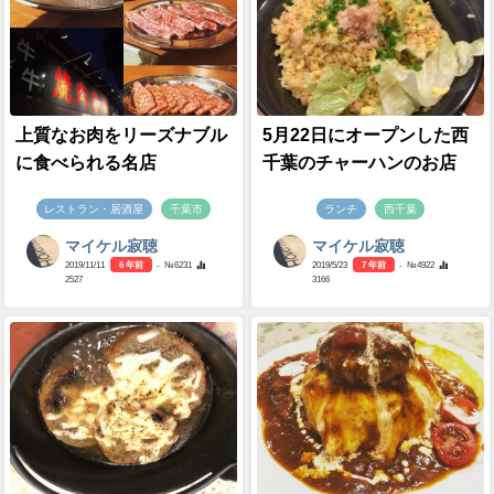
上質なお肉をリーズナブル
5月22日にオープンした西
に食べられる名店
千葉のチャーハンのお店
レストラン・居酒屋
千葉市
ランチ
西千葉
マイケル寂聴
マイケル寂聴
2019/11/11
6 年前
- №6231
2019/5/23
7 年前
- №4922
2527
3166