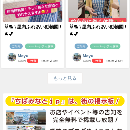
🐰🦜 \ 屋内ふれあい動物園 /
🐰🦜 \ 屋内ふれあい動物園 /
🐐💕
🐐💕
ご案内
ハーバーシティ蘇我
ご案内
ハーバーシティ蘇我
Mayu
Mayu
2019/7/3
7 年前
- №5187
2168
2019/7/3
7 年前
- №5186
1284
もっと見る