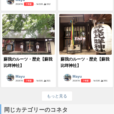
2019/7/8
7 年前
- №5193
1912
蘇我のルーツ・歴史【蘇我
蘇我のルーツ・歴史【蘇我
比咩神社】
比咩神社】
Mayu
Mayu
2019/7/8
7 年前
- №5191
2021
2019/7/8
7 年前
- №5190
2691
もっと見る
同じカテゴリーのコネタ