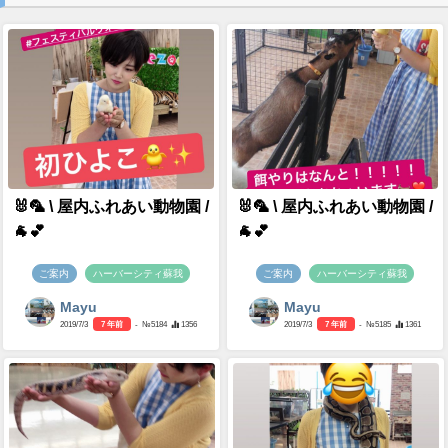
🐰🦜 \ 屋内ふれあい動物園 /
🐰🦜 \ 屋内ふれあい動物園 /
🐐💕
🐐💕
ご案内
ハーバーシティ蘇我
ご案内
ハーバーシティ蘇我
Mayu
Mayu
2019/7/3
7 年前
- №5184
1356
2019/7/3
7 年前
- №5185
1361