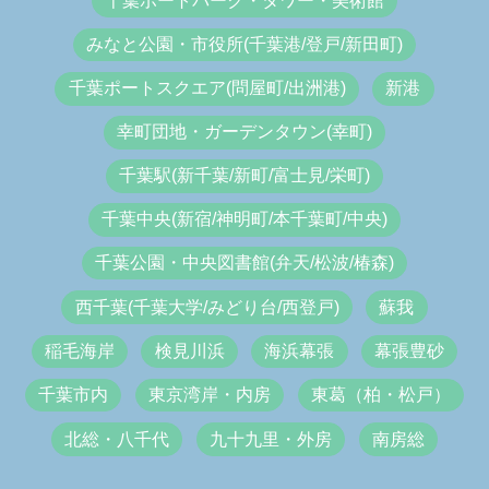
千葉ポートパーク・タワー・美術館
みなと公園・市役所(千葉港/登戸/新田町)
千葉ポートスクエア(問屋町/出洲港)
新港
幸町団地・ガーデンタウン(幸町)
千葉駅(新千葉/新町/富士見/栄町)
千葉中央(新宿/神明町/本千葉町/中央)
千葉公園・中央図書館(弁天/松波/椿森)
西千葉(千葉大学/みどり台/西登戸)
蘇我
稲毛海岸
検見川浜
海浜幕張
幕張豊砂
千葉市内
東京湾岸・内房
東葛（柏・松戸）
北総・八千代
九十九里・外房
南房総