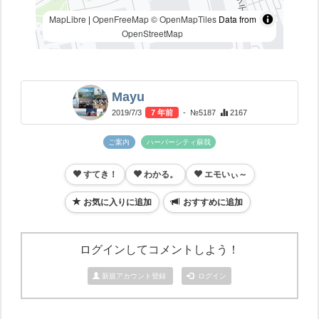
MapLibre
|
OpenFreeMap
© OpenMapTiles
Data from
OpenStreetMap
Mayu
2019/7/3
7 年前
- №5187
2167
ご案内
ハーバーシティ蘇我
すてき！
わかる。
エモいぃ～
お気に入りに追加
おすすめに追加
ログインしてコメントしよう！
新規アカウント登録
ログイン