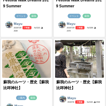
Festival Walk Dreams 201
Festival Walk Dreams 201
9 Summer
9 Summer
イベント
蘇我
イベント
蘇我
Mayu
Mayu
2019/7/29
7 年前
- №5310
2019/7/29
7 年前
- №5309
2639
2478
蘇我のルーツ・歴史【蘇我
蘇我のルーツ・歴史【蘇我
比咩神社】
比咩神社】
Mayu
ご案内
蘇我
2019/7/8
7 年前
- №5192
2548
Mayu