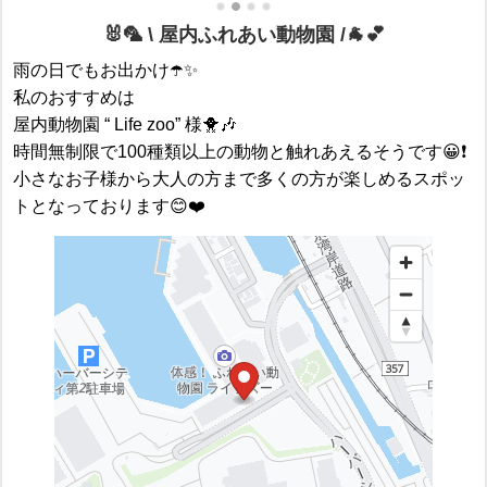
🐰🦜 \ 屋内ふれあい動物園 /🐐💕
雨の日でもお出かけ☂️✨
私のおすすめは
屋内動物園 “ Life zoo” 様🐥🎶
時間無制限で100種類以上の動物と触れあえるそうです😀❗️
小さなお子様から大人の方まで多くの方が楽しめるスポッ
トとなっております😊❤️