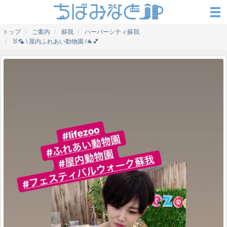
トップ
ご案内
蘇我
ハーバーシティ蘇我
🐰🦜 \ 屋内ふれあい動物園 /🐐💕