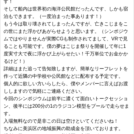
す！
そして船内は世界初の海洋公民館だったんです、しかも宿
泊もできます。（一度泊まった事あります！）
もう今は取り壊されてしまったんですが、亡きこじまをこ
の世にまた浮かびあがらせようと思います。（シンポジウ
ムではやりませんが実際CGも制作されてまして、VRで見
ることも可能です。僕の夢はこじま祭りを開催して年に1
度実寸大で夜に浮かび上がらせたい！千万単位でお金かか
るけど！）
詳細はまた追って告知致しますが、簡単なリーフレットを
作って近隣の中学校や公民館などに配布する予定です。
個人的に欲しい方いらしたら、僕やメンバーに言えばお渡
ししますので気軽にご連絡ください。
今回のシンポジウムは前半に濃くて面白いトークセッショ
ン、後半には200分の1のラジコン模型をプールで走らせま
す。
入場無料なので是非この日は空けといてくださいね！
ちなみに美浜区の地域振興の助成金を頂いております。