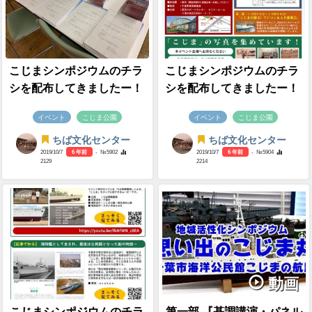
こじまシンポジウムのチラ
こじまシンポジウムのチラ
シを配布してきましたー！
シを配布してきましたー！
イベント
こじま公園
イベント
こじま公園
ちば文化センター
ちば文化センター
2019/10/7
6 年前
- №5902
2019/10/7
6 年前
- №5904
2129
2214
動画
こじまシンポジウムのチラ
第一部 『基調講演・パネル