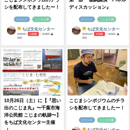
シを配布してきましたー！
ディスカッション』
イベント
こじま公園
イベント
こじま公園
ちば文化センター
ちば文化センター
2019/10/7
6 年前
- №5905
2019/11/22
6 年前
- №6431
2095
2803
10月26日（土）に【『思い
こじまシンポジウムのチラ
出のこじま丸』〜千葉市海
シを配布してきましたー！
洋公民館 こじまの軌跡〜】
イベント
こじま公園
をちば文化センター主催
（...
ちば文化センター