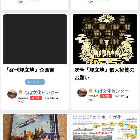
1610
1606
『終刊埋立地』企画書
次号『埋立地』個人協賛の
お願い
カルチャー
ちば文化センター
ちば文化センター
2022/9/20
3 年前
- №11965
2023/9/19
2 年前
- №14511
2364
2652