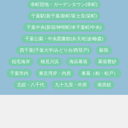
幸町団地・ガーデンタウン(幸町)
千葉駅(新千葉/新町/富士見/栄町)
千葉中央(新宿/神明町/本千葉町/中央)
千葉公園・中央図書館(弁天/松波/椿森)
西千葉(千葉大学/みどり台/西登戸)
蘇我
稲毛海岸
検見川浜
海浜幕張
幕張豊砂
千葉市内
東京湾岸・内房
東葛（柏・松戸）
北総・八千代
九十九里・外房
南房総
ちばみなとjpについて
ちばみなぽ交換所
利用規約