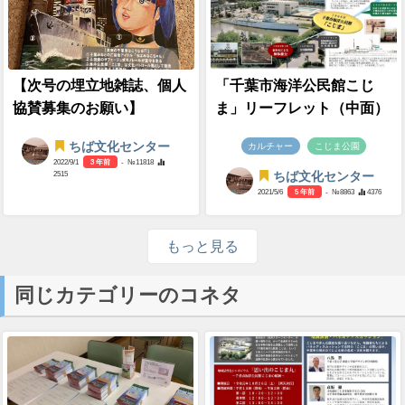
【次号の埋立地雑誌、個人
「千葉市海洋公民館こじ
協賛募集のお願い】
ま」リーフレット（中面）
ちば文化センター
カルチャー
こじま公園
2022/9/1
3 年前
- №11818
2515
ちば文化センター
2021/5/6
5 年前
- №8863
4376
もっと見る
同じカテゴリーのコネタ