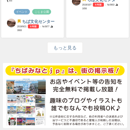
2019/10/7
6 年前
- №5903
1656
イベント
こじま公園
ちば文化センター
2019/9/21
6 年前
- №5877
3083
もっと見る