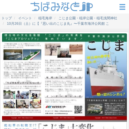
トップ
イベント
稲毛海岸
こじま公園・稲岸公園・稲毛浅間神社
10月26日（土）に【『思い出のこじま丸』〜千葉市海洋公民館 こ