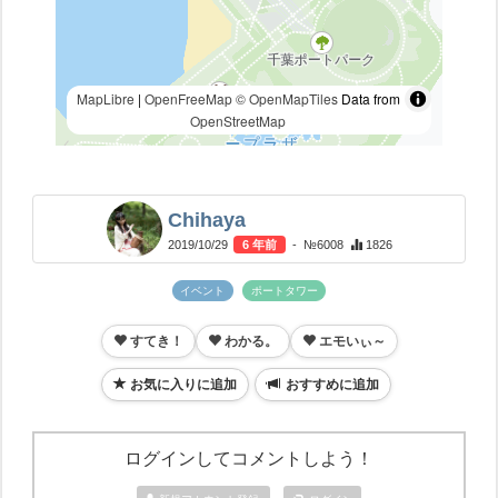
MapLibre
|
OpenFreeMap
© OpenMapTiles
Data from
OpenStreetMap
Chihaya
2019/10/29
6 年前
- №6008
1826
イベント
ポートタワー
すてき！
わかる。
エモいぃ～
お気に入りに追加
おすすめに追加
ログインしてコメントしよう！