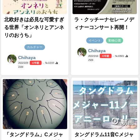
北欧好きは必見な可愛すぎ
ラ・クッチーナセレーノデ
る世界「オンネリとアンネ
ィナーコンサート再開！
リのおうち」
イベント
動物公園
カルチャー
Chihaya
2022/3/18
4 年前
- №10921
Chihaya
2509
2022/3/29
4 年前
- №11015
2339
動画
「タングドラム」Cメジャ
タングドラム11音Cメジャ