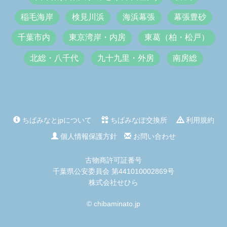
稲毛海岸
検見川浜
海浜幕張
幕張豊砂
千葉市内
東京湾岸・内房
東葛（柏・松戸）
北総・八千代
九十九里・外房
南房総
ちばみなとjpについて
ちばみなぽ交換所
利用規約
個人情報保護方針
お問い合わせ
古物商許可証番号
千葉県公安委員会 第441010002869号
株式会社せひら
© chibaminato.jp