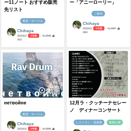
ー11ノート おすすめ販売
ー「アニーローリー」
先リスト
ご案内
教室・サークル
Chihaya
2022/3/11
4 年前
- №10847
Chihaya
3004
2022/3/12
4 年前
- №10848
3021
動画
нетвойне
12月ラ・クッチーナセレー
ノ ディナーコンサート
教室・サークル
レストラン・居酒屋
動物公園
Chihaya
2022/3/12
4 年前
- №10846