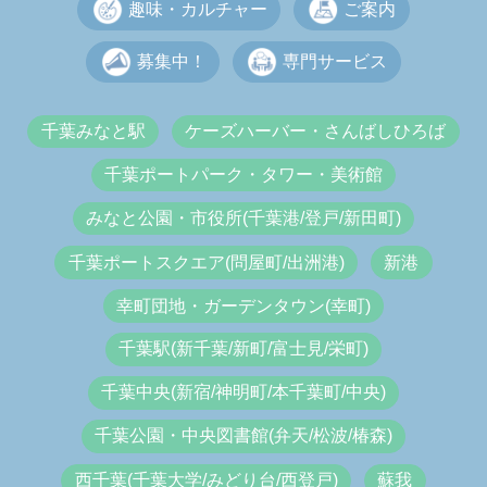
趣味・カルチャー
ご案内
募集中！
専門サービス
千葉みなと駅
ケーズハーバー・さんばしひろば
千葉ポートパーク・タワー・美術館
みなと公園・市役所(千葉港/登戸/新田町)
千葉ポートスクエア(問屋町/出洲港)
新港
幸町団地・ガーデンタウン(幸町)
千葉駅(新千葉/新町/富士見/栄町)
千葉中央(新宿/神明町/本千葉町/中央)
千葉公園・中央図書館(弁天/松波/椿森)
西千葉(千葉大学/みどり台/西登戸)
蘇我