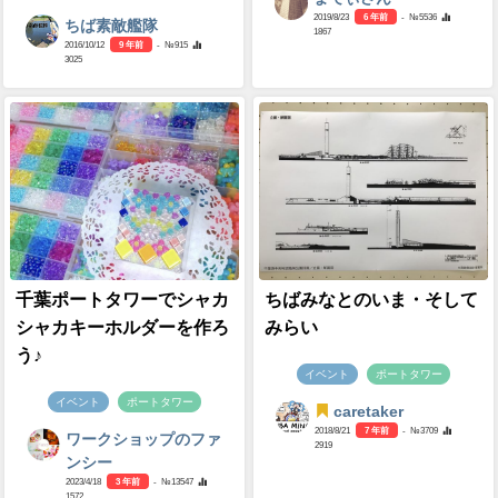
2019/8/23
6 年前
- №5536
ちば素敵艦隊
1867
2016/10/12
9 年前
- №915
3025
千葉ポートタワーでシャカ
ちばみなとのいま・そして
シャカキーホルダーを作ろ
みらい
う♪
イベント
ポートタワー
イベント
ポートタワー
caretaker
2018/8/21
7 年前
- №3709
ワークショップのファ
2919
ンシー
2023/4/18
3 年前
- №13547
1572