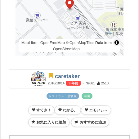
MapLibre
|
OpenFreeMap
© OpenMapTiles
Data from
OpenStreetMap
caretaker
2016/10/14
9 年前
- №661
2518
レストラン・居酒屋
新港
すてき！
わかる。
エモいぃ～
お気に入りに追加
おすすめに追加