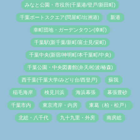
みなと公園・市役所(千葉港/登戸/新田町)
千葉ポートスクエア(問屋町/出洲港)
新港
幸町団地・ガーデンタウン(幸町)
千葉駅(新千葉/新町/富士見/栄町)
千葉中央(新宿/神明町/本千葉町/中央)
千葉公園・中央図書館(弁天/松波/椿森)
西千葉(千葉大学/みどり台/西登戸)
蘇我
稲毛海岸
検見川浜
海浜幕張
幕張豊砂
千葉市内
東京湾岸・内房
東葛（柏・松戸）
北総・八千代
九十九里・外房
南房総