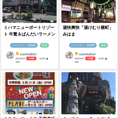
ミハマニューポートリゾー
湯快爽快「湯けむり横町」
ト 牛繁＆ばんだいラーメン
みはま
レストラン・居酒屋
新港
レストラン・居酒屋
新港
caretaker
caretaker
2016/10/14
9 年前
- №409
2016/10/14
9 年前
- №262
2504
2382