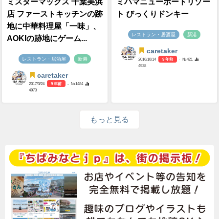
ミスターマックス 千葉美浜
ミハマニューポートリゾー
店 ファーストキッチンの跡
ト びっくりドンキー
地に中華料理屋「一味」、
レストラン・居酒屋
新港
AOKIの跡地にゲーム...
caretaker
レストラン・居酒屋
新港
2016/10/14
9 年前
- №421
4938
caretaker
2017/3/24
9 年前
- №1484
4973
もっと見る