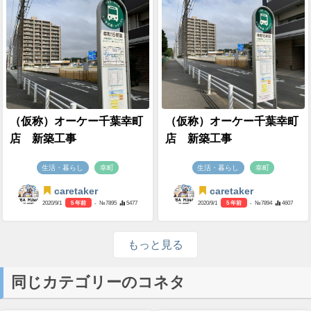
（仮称）オーケー千葉幸町
（仮称）オーケー千葉幸町
店 新築工事
店 新築工事
生活・暮らし
幸町
生活・暮らし
幸町
caretaker
caretaker
2020/9/1
5 年前
- №7895
5477
2020/9/1
5 年前
- №7894
4607
もっと見る
同じカテゴリーのコネタ