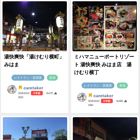
湯快爽快「湯けむり横町」
ミハマニューポートリゾー
みはま
ト 湯快爽快 みはま店 湯
けむり横丁
レストラン・居酒屋
新港
レストラン・居酒屋
新港
caretaker
2016/10/14
9 年前
- №270
caretaker
2633
2016/10/14
9 年前
- №668
2584