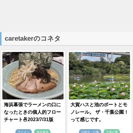
caretakerのコネタ
海浜幕張でラーメンの口に
大賀ハスと池のボートとモ
なったときの個人的フロー
ノレール。 ザ・千葉公園！
チャート🍜2023/7/31版
って感じです。
ラーメン
海浜幕張
お散歩・公園
千葉公園