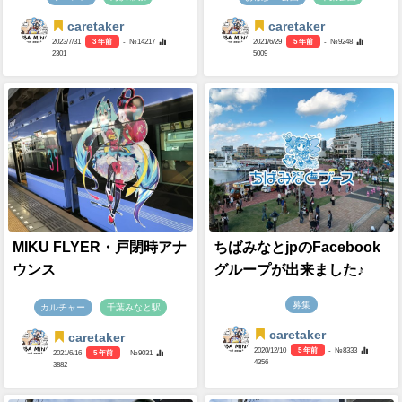
caretaker
caretaker
2023/7/31
3 年前
- №14217
2021/6/29
5 年前
- №9248
2301
5009
MIKU FLYER・戸閉時アナ
ちばみなとjpのFacebook
ウンス
グループが出来ました♪
募集
カルチャー
千葉みなと駅
caretaker
caretaker
2020/12/10
5 年前
- №8333
2021/6/16
5 年前
- №9031
4356
3882