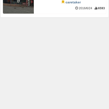
caretaker
2016/6/24
6593