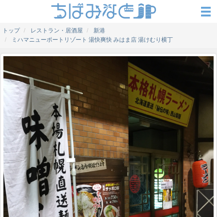
トップ
レストラン・居酒屋
新港
ミハマニューポートリゾート 湯快爽快 みはま店 湯けむり横丁