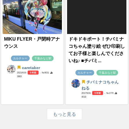
MIKU FLYER・戸閉時アナ
ドキドキポート！チバミナ
ウンス
コちゃん塗り絵 ぜひ印刷し
てお子様と楽しんでくださ
カルチャー
千葉みなと駅
いね♪ ■チバミ...
caretaker
カルチャー
千葉みなと駅
2021/6/16
5 年前
- №9031
3883
チバミナコちゃん
ねる
2017/5/31
9 年前
- №1770
4018
もっと見る