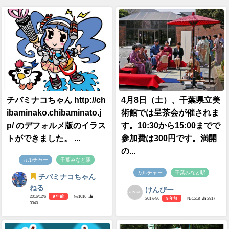
チバミナコちゃん http://ch
4月8日（土）、千葉県立美
ibaminako.chibaminato.j
術館では呈茶会が催されま
p/ のデフォルメ版のイラス
す。10:30から15:00までで
トができました。 ...
参加費は300円です。満開
の...
カルチャー
千葉みなと駅
カルチャー
千葉みなと駅
チバミナコちゃん
ねる
けんびー
2016/12/6
9 年前
- №1016
2017/4/6
9 年前
- №1518
2917
3340