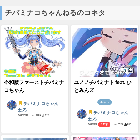
チバミナコちゃんねるのコネタ
動画
令和版ファーストチバミナ
ユメノチバミナト feat. ひ
コちゃん
とみんズ
キャラ
チバミナコちゃん
ねる
チバミナコちゃん
2026/6/19
- №19799
332
ねる
2024/9/3
1 年前
- №16525
980