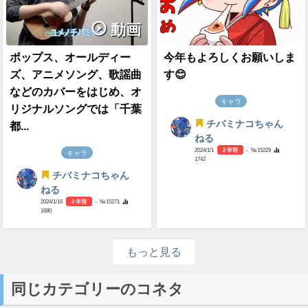
動画
ポップス、オールディー
今年もよろしくお願いしま
ズ、アニメソング、歌謡曲
す😊
などのカバーをはじめ、オ
キャラ
リジナルソングでは「千葉
チバミナコちゃん
都...
ねる
2024/1/1
2 年前
- №15229
キャラ
1742
チバミナコちゃん
ねる
2024/1/16
2 年前
- №15271
1680
もっと見る
同じカテゴリーのコネタ