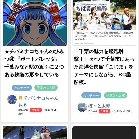
★チバミナコちゃんのひみ
「千葉の魅力を艦砲射
つ④ 『ポートバレッタ』
撃！」 かつて千葉市にあっ
千葉みなと駅の近くに２つ
た海洋公民館「こじま」を
ある鉄塔の形をしている...
テーマにしながら、RC艦
船模...
カルチャー
千葉みなと駅
カルチャー
千葉みなと駅
チバミナコちゃん
ねる
ぽ～と太郎
2017/5/16
9 年前
- №1173
2017/2/4
9 年前
- №1335
3988
2344