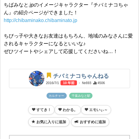
ちばみなと.jpのイメージキャラクター『チバミナコちゃ
ん』の紹介ページができました！
http://chibaminako.chibaminato.jp
ちびっ子や大きなお友達はもちろん、地域のみなさんに愛
されるキャラクターになるといいな♪
ぜひツイートやシェアして応援してくださいね…！
チバミナコちゃんねる
2016/7/1
10 年前
- №693
4506
カルチャー
千葉みなと駅
すてき！
わかる。
エモいぃ～
お気に入りに追加
おすすめに追加