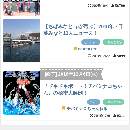
2025/10/4
56790
【ちばみなと.jpが選ぶ】2016年・千
葉みなと10大ニュース！
カルチャー
千葉みなと駅
caretaker
2016/12/22
5099
[終了] 2016年12月6日(火)
『ドキドキポート！チバミナコちゃ
ん』の秘密大解剖！
キャラ
千葉みなと駅
チバミナコちゃんねる
2016/12/6
9311