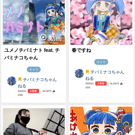
動画
ユメノチバミナト feat. チ
春ですね
バミナコちゃん
キャラ
キャラ
チバミナコちゃん
ねる
チバミナコちゃん
2024/4/1
2 年前
- №15674
ねる
1616
2024/4/1
2 年前
- №15675
1596