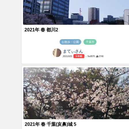
2021年 春 都川2
お散歩・公園
千葉市
まてぃさん
2021/3/25
5 年前
- №8570
2746
2021年 春 千葉(亥鼻)城 5