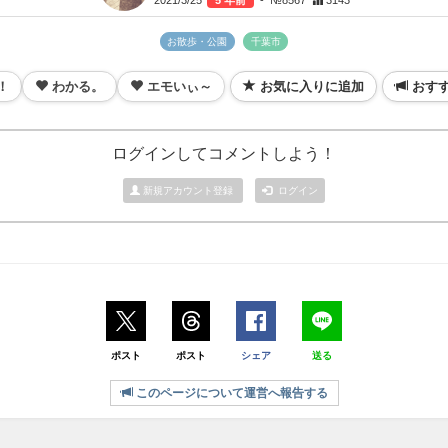
2021/3/25
5 年前
- №8567
3143
お散歩・公園
千葉市
！
わかる。
エモいぃ～
お気に入りに追加
おす
ログインしてコメントしよう！
新規アカウント登録
ログイン
ポスト
ポスト
シェア
送る
このページについて運営へ報告する