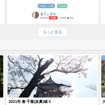
お散歩・公園
千葉市
まてぃさん
2021/3/25
5 年前
- №8566
2714
もっと見る
2021年 春 千葉(亥鼻)城 3