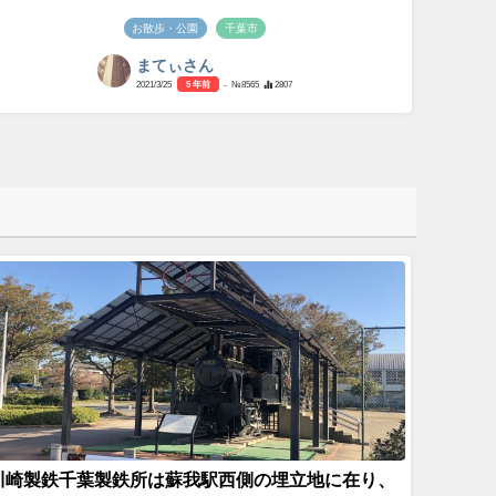
お散歩・公園
千葉市
まてぃさん
2021/3/25
5 年前
- №8565
2807
川崎製鉄千葉製鉄所は蘇我駅西側の埋立地に在り、