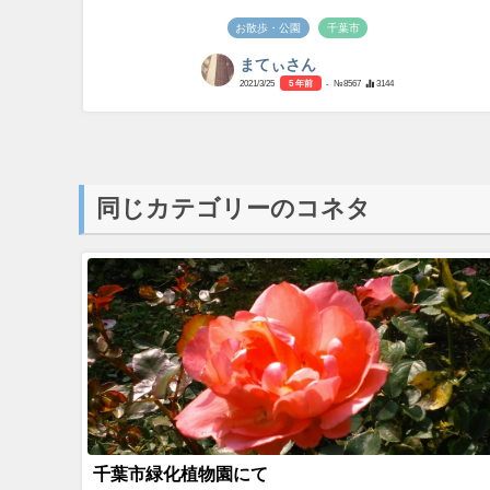
お散歩・公園
千葉市
まてぃさん
2021/3/25
5 年前
- №8567
3144
同じカテゴリーのコネタ
千葉市緑化植物園にて