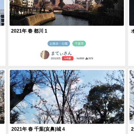
2021年 春 都川 1
お散歩・公園
千葉市
まてぃさん
2021/3/25
5 年前
- №8569
2678
2021年 春 千葉(亥鼻)城 4