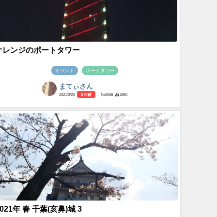
オレンジのポートタワー
イベント
ポートタワー
まてぃさん
2021/3/25
5 年前
- №8568
2860
2021年 春 千葉(亥鼻)城 3