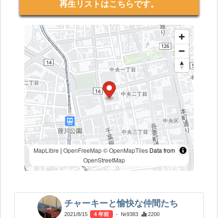
再生リストはこちらです。
MapLibre
|
OpenFreeMap
© OpenMapTiles
Data from
OpenStreetMap
チャーキーと愉快な仲間たち
2021/8/15
4 年前
- №9383
2200