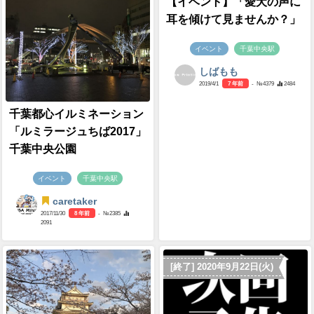
【イベント】「愛犬の声に
耳を傾けて見ませんか？」
イベント
千葉中央駅
しばもも
2019/4/1
7 年前
- №4379
2484
千葉都心イルミネーション
「ルミラージュちば2017」
千葉中央公園
イベント
千葉中央駅
caretaker
2017/11/30
8 年前
- №2385
2091
[終了] 2020年9月22日(火)