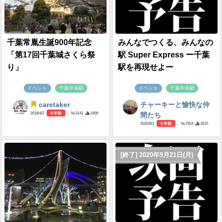
千葉常胤生誕900年記念
みんなでつくる、みんなの
「第17回千葉城さくら祭
駅 Super Express ー千葉
り」
駅を再現せよー
イベント
千葉中央駅
イベント
千葉中央駅
caretaker
チャーキーと愉快な仲
2018/4/2
8 年前
- №3141
2409
間たち
2020/9/1
5 年前
- №7924
2615
[終了] 2020年9月21日(月)