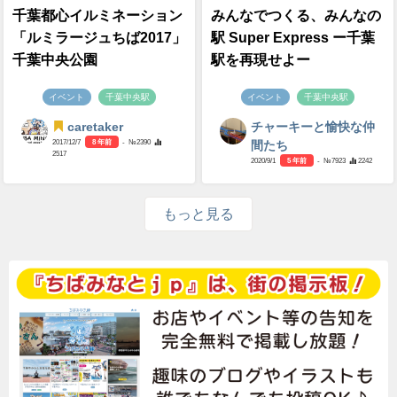
千葉都心イルミネーション
みんなでつくる、みんなの
「ルミラージュちば2017」
駅 Super Express ー千葉
千葉中央公園
駅を再現せよー
イベント
千葉中央駅
イベント
千葉中央駅
caretaker
チャーキーと愉快な仲
2017/12/7
8 年前
- №2390
間たち
2517
2020/9/1
5 年前
- №7923
2242
もっと見る