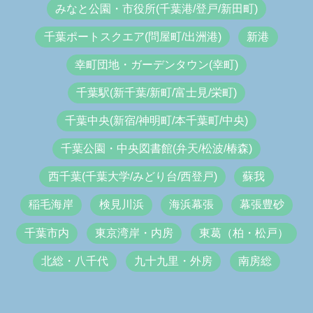
みなと公園・市役所(千葉港/登戸/新田町)
千葉ポートスクエア(問屋町/出洲港)
新港
幸町団地・ガーデンタウン(幸町)
千葉駅(新千葉/新町/富士見/栄町)
千葉中央(新宿/神明町/本千葉町/中央)
千葉公園・中央図書館(弁天/松波/椿森)
西千葉(千葉大学/みどり台/西登戸)
蘇我
稲毛海岸
検見川浜
海浜幕張
幕張豊砂
千葉市内
東京湾岸・内房
東葛（柏・松戸）
北総・八千代
九十九里・外房
南房総