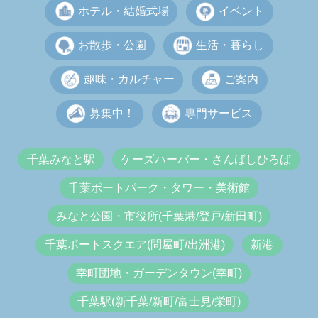
ホテル・結婚式場
イベント
お散歩・公園
生活・暮らし
趣味・カルチャー
ご案内
募集中！
専門サービス
千葉みなと駅
ケーズハーバー・さんばしひろば
千葉ポートパーク・タワー・美術館
みなと公園・市役所(千葉港/登戸/新田町)
千葉ポートスクエア(問屋町/出洲港)
新港
幸町団地・ガーデンタウン(幸町)
千葉駅(新千葉/新町/富士見/栄町)