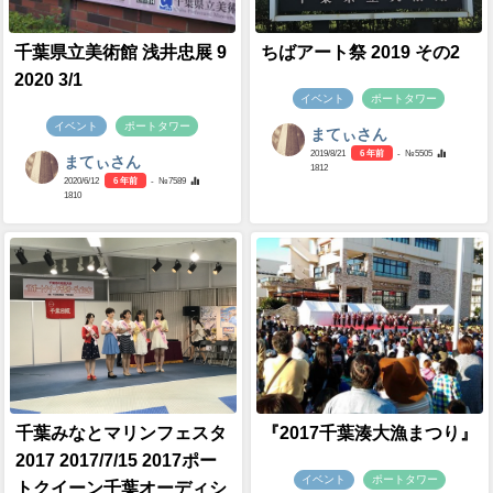
千葉県立美術館 浅井忠展 9
ちばアート祭 2019 その2
2020 3/1
イベント
ポートタワー
イベント
ポートタワー
まてぃさん
2019/8/21
6 年前
- №5505
まてぃさん
1812
2020/6/12
6 年前
- №7589
1810
千葉みなとマリンフェスタ
『2017千葉湊大漁まつり』
2017 2017/7/15 2017ポー
イベント
ポートタワー
トクイーン千葉オーディシ