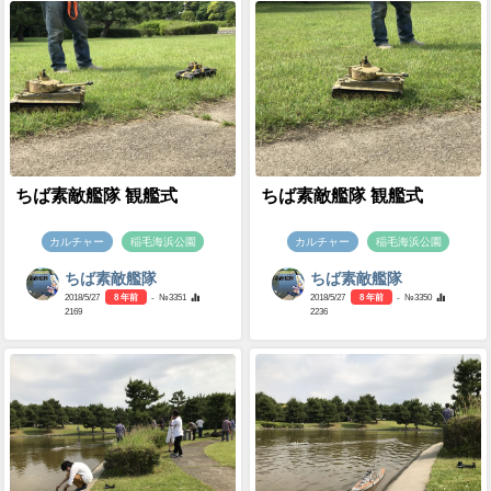
ちば素敵艦隊 観艦式
ちば素敵艦隊 観艦式
カルチャー
稲毛海浜公園
カルチャー
稲毛海浜公園
ちば素敵艦隊
ちば素敵艦隊
2018/5/27
8 年前
- №3351
2018/5/27
8 年前
- №3350
2169
2236