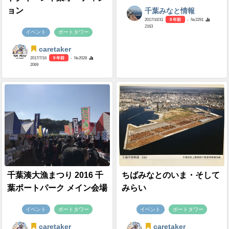
ョン
千葉みなと情報
2017/10/31
8 年前
- №2291
2163
イベント
ポートタワー
caretaker
2017/7/16
9 年前
- №2028
2069
千葉湊大漁まつり 2016 千
ちばみなとのいま・そして
葉ポートパーク メイン会場
みらい
イベント
ポートタワー
イベント
ポートタワー
caretaker
caretaker