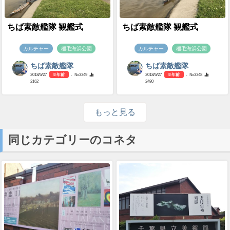
ちば素敵艦隊 観艦式
ちば素敵艦隊 観艦式
カルチャー
稲毛海浜公園
カルチャー
稲毛海浜公園
ちば素敵艦隊
ちば素敵艦隊
2018/5/27
8 年前
- №3349
2018/5/27
8 年前
- №3348
2162
2480
もっと見る
同じカテゴリーのコネタ