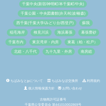
千葉中央(新宿/神明町/本千葉町/中央)
千葉公園・中央図書館(弁天/松波/椿森)
西千葉(千葉大学/みどり台/西登戸)
蘇我
稲毛海岸
検見川浜
海浜幕張
幕張豊砂
千葉市内
東京湾岸・内房
東葛（柏・松戸）
北総・八千代
九十九里・外房
南房総
ちばみなとjpについて
ちばみなぽ交換所
利用規約
個人情報保護方針
お問い合わせ
古物商許可証番号
千葉県公安委員会 第441010002869号