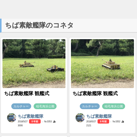
ちば素敵艦隊のコネタ
ちば素敵艦隊 観艦式
ちば素敵艦隊 観艦式
カルチャー
稲毛海浜公園
カルチャー
稲毛海浜公園
ちば素敵艦隊
ちば素敵艦隊
2018/5/27
8 年前
- №3353
2018/5/27
8 年前
- №3352
3006
2121