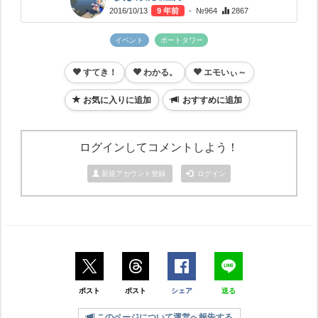
2016/10/13
9 年前
- №964
2867
イベント
ポートタワー
すてき！
わかる。
エモいぃ～
お気に入りに追加
おすすめに追加
ログインしてコメントしよう！
新規アカウント登録
ログイン
ポスト
ポスト
シェア
送る
このページについて運営へ報告する