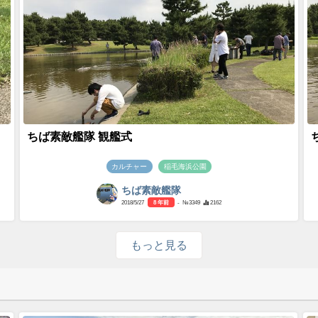
ちば素敵艦隊 観艦式
カルチャー
稲毛海浜公園
ちば素敵艦隊
2018/5/27
8 年前
- №3349
2162
もっと見る