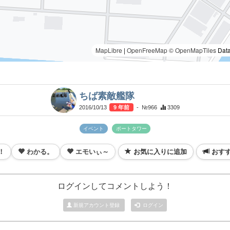
MapLibre
|
OpenFreeMap
© OpenMapTiles
Data
ちば素敵艦隊
2016/10/13
9 年前
- №966
3309
イベント
ポートタワー
！
わかる。
エモいぃ～
お気に入りに追加
おす
ログインしてコメントしよう！
新規アカウント登録
ログイン