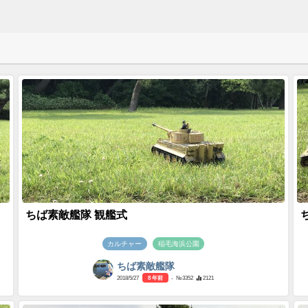
ちば素敵艦隊 観艦式
カルチャー
稲毛海浜公園
ちば素敵艦隊
2018/5/27
8 年前
- №3352
2121