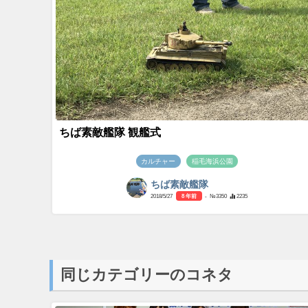
ちば素敵艦隊 観艦式
カルチャー
稲毛海浜公園
ちば素敵艦隊
2018/5/27
8 年前
- №3350
2235
同じカテゴリーのコネタ