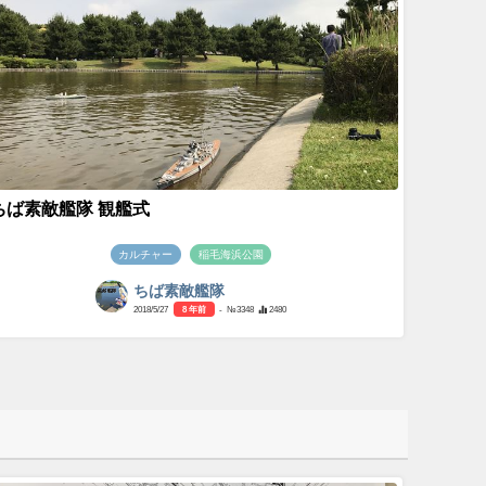
ちば素敵艦隊 観艦式
カルチャー
稲毛海浜公園
ちば素敵艦隊
2018/5/27
8 年前
- №3348
2480