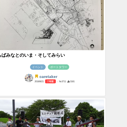
ちばみなとのいま・そしてみらい
イベント
ポートタワー
caretaker
2018/8/21
7 年前
- №3711
3181