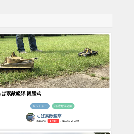
ちば素敵艦隊 観艦式
カルチャー
稲毛海浜公園
ちば素敵艦隊
2018/5/27
8 年前
- №3351
2169