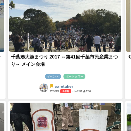
オ
千葉湊大漁まつり 2017 ～第41回千葉市民産業まつ
り～ メイン会場
イベント
ポートタワー
caretaker
2017/11/3
8 年前
- №2207
3154