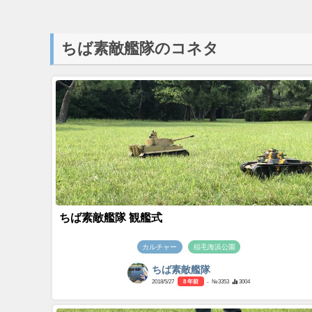
ちば素敵艦隊のコネタ
ちば素敵艦隊 観艦式
カルチャー
稲毛海浜公園
ちば素敵艦隊
2018/5/27
8 年前
- №3353
3004