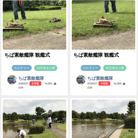
ちば素敵艦隊 観艦式
ちば素敵艦隊 観艦式
カルチャー
稲毛海浜公園
カルチャー
稲毛海浜公園
ちば素敵艦隊
ちば素敵艦隊
2018/5/27
8 年前
- №3351
2018/5/27
8 年前
- №3350
2169
2236