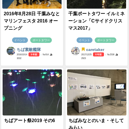
2016年8月28日 千葉みなと
千葉ポートタワー イルミネ
マリンフェスタ 2016 オー
ーション「Cサイドクリス
プニング
マス2017」
イベント
ポートタワー
イベント
ポートタワー
ちば素敵艦隊
caretaker
2016/10/14
9 年前
- №914
2017/12/25
8 年前
- №2536
3032
2923
ちばアート祭2019 その6
ちばみなとのいま・そして
みらい