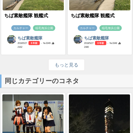
ちば素敵艦隊 観艦式
ちば素敵艦隊 観艦式
カルチャー
稲毛海浜公園
カルチャー
稲毛海浜公園
ちば素敵艦隊
ちば素敵艦隊
2018/5/27
8 年前
- №3349
2018/5/27
8 年前
- №3348
2162
2480
もっと見る
同じカテゴリーのコネタ