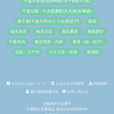
千葉中央(新宿/神明町/本千葉町/中央)
千葉公園・中央図書館(弁天/松波/椿森)
西千葉(千葉大学/みどり台/西登戸)
蘇我
稲毛海岸
検見川浜
海浜幕張
幕張豊砂
千葉市内
東京湾岸・内房
東葛（柏・松戸）
北総・八千代
九十九里・外房
南房総
ちばみなとjpについて
ちばみなぽ交換所
利用規約
個人情報保護方針
お問い合わせ
古物商許可証番号
千葉県公安委員会 第441010002869号