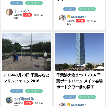
イベント
ポートタワー
イベント
ポートタワー
まてぃさん
2019/8/23
6 年前
- №5534
caretaker
2019
2018/8/21
7 年前
- №3783
1975
2016年8月28日 千葉みなと
千葉湊大漁まつり 2016 千
マリンフェスタ 2016
葉ポートパーク メイン会場
ポートタワー前の様子
イベント
ポートタワー
イベント
ポートタワー
ちば素敵艦隊
2016/10/13
9 年前
- №946
caretaker
2703