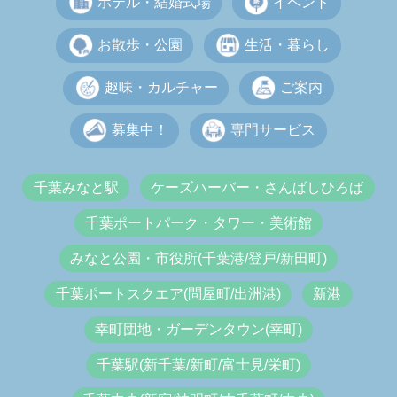
ホテル・結婚式場
イベント
お散歩・公園
生活・暮らし
趣味・カルチャー
ご案内
募集中！
専門サービス
千葉みなと駅
ケーズハーバー・さんばしひろば
千葉ポートパーク・タワー・美術館
みなと公園・市役所(千葉港/登戸/新田町)
千葉ポートスクエア(問屋町/出洲港)
新港
幸町団地・ガーデンタウン(幸町)
千葉駅(新千葉/新町/富士見/栄町)