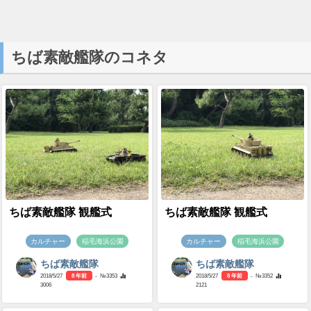
ちば素敵艦隊のコネタ
ちば素敵艦隊 観艦式
ちば素敵艦隊 観艦式
カルチャー
稲毛海浜公園
カルチャー
稲毛海浜公園
ちば素敵艦隊
ちば素敵艦隊
2018/5/27
8 年前
- №3353
2018/5/27
8 年前
- №3352
3006
2121